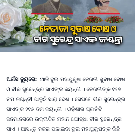
ଅର୍ଗସ ବ୍ୟୁରୋ:
ଆଜି ଦୁଇ ମହାପୁରୁଷ ନେତାଜୀ ସୁବାଷ ବୋଷ
ଓ ବୀର ସୁରେନ୍ଦ୍ର ସାଏଙ୍କ ଜୟନ୍ତୀ । ନେତାଜୀଙ୍କ ୧୨୭
ତମ ଜୟନ୍ତୀ ପାଳୁଛି ସାରା ଦେଶ । ସେପଟେ ବୀର ସୁରେନ୍ଦ୍ର
ସାଏଙ୍କ ୨୧୫ ତମ ଜୟନ୍ତୀ । ଓଡ଼ିଶାର ପ୍ରତିଟି
ଜନମାନସରେ ଉଜ୍ଜୀବିତ ମହାନ ଯୋଦ୍ଧା ବୀର ସୁରେନ୍ଦ୍ର
ସାଏ । ଆସନ୍ତୁ ନଜର ପକାଇବା ଦୁଇ ମହାପୁରୁଷଙ୍କ କିଛି