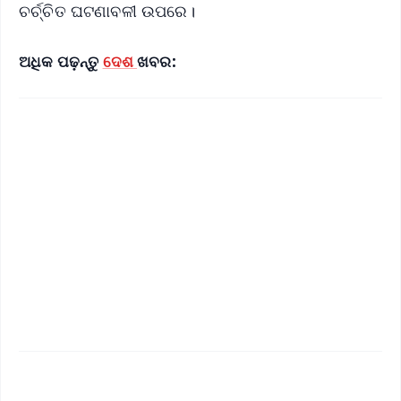
ଚର୍ଚ୍ଚିତ ଘଟଣାବଳୀ ଉପରେ।
ଅଧିକ ପଢ଼ନ୍ତୁ
ଦେଶ
ଖବର: