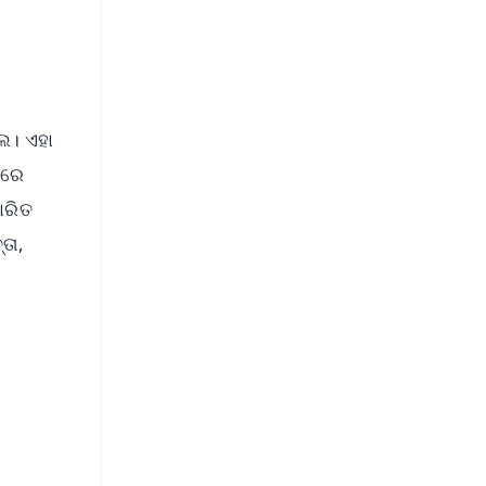
େ। ଏହା
ୀରେ
ାରିତ
ତା,
FREE
⭐