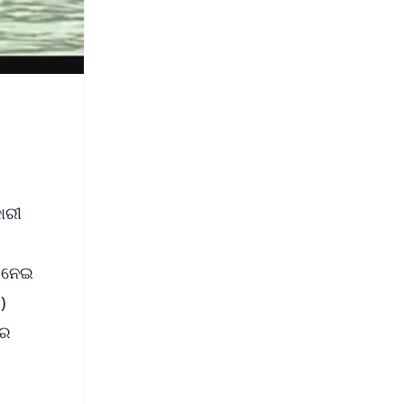
ାରୀ
ା ନେଇ
)
ରେ