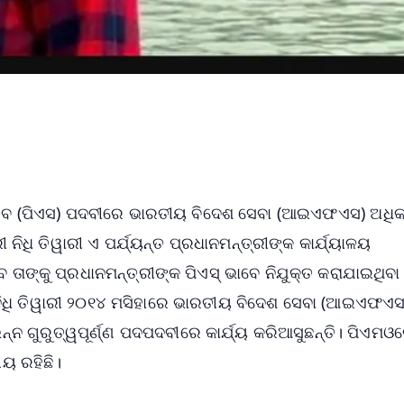
ସଚିବ (ପିଏସ) ପଦବୀରେ ଭାରତୀୟ ବିଦେଶ ସେବା (ଆଇଏଫଏସ) ଅଧିକ
ାରୀ ନିଧି ତିୱାରୀ ଏ ପର୍ଯ୍ୟନ୍ତ ପ୍ରଧାନମନ୍ତ୍ରୀଙ୍କ କାର୍ଯ୍ୟାଳୟ
ତାଙ୍କୁ ପ୍ରଧାନମନ୍ତ୍ରୀଙ୍କ ପିଏସ୍ ଭାବେ ନିଯୁକ୍ତ କରାଯାଇଥିବ
ତି। ନିଧି ତିୱାରୀ ୨୦୧୪ ମସିହାରେ ଭାରତୀୟ ବିଦେଶ ସେବା (ଆଇଏଫଏସ
ନ ଗୁରୁତ୍ୱପୂର୍ଣ୍ଣ ପଦପଦବୀରେ କାର୍ଯ୍ୟ କରିଆସୁଛନ୍ତି। ପିଏମଓ
ୀୟ ରହିଛି।