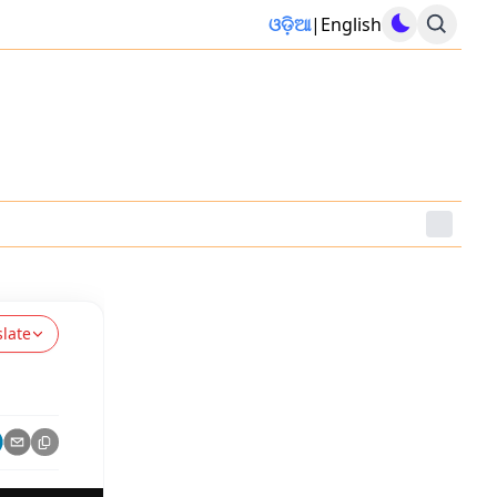
ଓଡ଼ିଆ
|
English
slate