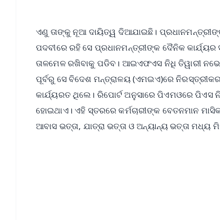
ଏଣୁ ତାଙ୍କୁ ନୂଆ ଦାୟିତ୍ୱ ଦିଆଯାଇଛି। ପ୍ରଧାନମନ୍ତ୍ରୀଙ୍
ପଦବୀରେ ରହି ସେ ପ୍ରଧାନମନ୍ତ୍ରୀଙ୍କ ଦୈନିକ କାର୍ଯ୍ୟ
ତାଳମେଳ ରଖିବାକୁ ପଡିବ। ଆଇଏଫଏସ ନିଧି ତିୱାରୀ ନଭେ
ପୂର୍ବରୁ ସେ ବିଦେଶ ମନ୍ତ୍ରାଳୟ (ଏମଇଏ)ରେ ନିରସ୍ତ୍ରୀ
କାର୍ଯ୍ୟରତ ଥିଲେ। ରିପୋର୍ଟ ଅନୁସାରେ ପିଏମଓରେ ପିଏସ ନି
ହୋଇଥାଏ। ଏହି ସ୍ତରରେ କର୍ମଚାରୀଙ୍କ ବେତନମାନ ମାସିକ
ଆବାସ ଭତ୍ତା, ଯାତ୍ରା ଭତ୍ତା ଓ ଅନ୍ୟାନ୍ୟ ଭତ୍ତା ମଧ୍ୟ ମ
📱 Get Argus News App
📰 60 Word News
🎬 Argus Podcast
🔔 Free Notification Alerts
Download Free: