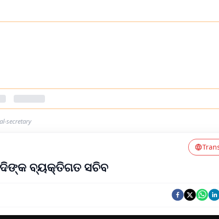
l-secretary
Tran
ୋଦିଙ୍କ ବ୍ୟକ୍ତିଗତ ସଚିବ