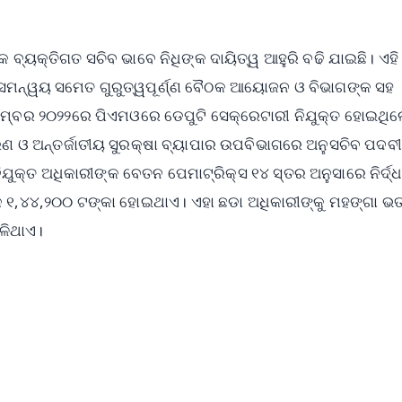
କ ବ୍ୟକ୍ତିଗତ ସଚିବ ଭାବେ ନିଧିଙ୍କ ଦାୟିତ୍ୱ ଆହୁରି ବଢି ଯାଇଛି। ଏହି
ର ସମନ୍ୱୟ ସମେତ ଗୁରୁତ୍ୱପୂର୍ଣ୍ଣ ବୈଠକ ଆୟୋଜନ ଓ ବିଭାଗଙ୍କ ସହ
ମ୍ବର ୨୦୨୨ରେ ପିଏମଓରେ ଡେପୁଟି ସେକ୍ରେଟାରୀ ନିଯୁକ୍ତ ହୋଇଥିଲ
କରଣ ଓ ଅନ୍ତର୍ଜାତୀୟ ସୁରକ୍ଷା ବ୍ୟାପାର ଉପବିଭାଗରେ ଅନୁସଚିବ ପଦବ
ଯୁକ୍ତ ଅଧିକାରୀଙ୍କ ବେତନ ପେମାଟ୍ରିକ୍ସ ୧୪ ସ୍ତର ଅନୁସାରେ ନିର୍ଦ୍ଧ
 ୧,୪୪,୨୦୦ ଟଙ୍କା ହୋଇଥାଏ। ଏହା ଛଡା ଅଧିକାରୀଙ୍କୁ ମହଙ୍ଗା ଭତ୍
ିଳିଥାଏ।
✨
📺 Live TV and Breaking News
⭐
⭐
⭐
⭐
4.8 Rating