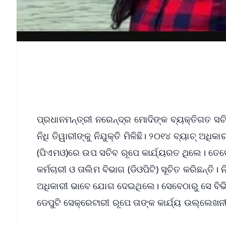
ପ୍ରଧାନମନ୍ତ୍ରୀ ନରେନ୍ଦ୍ର ମୋଦିଙ୍କ ବ୍ୟକ୍ତିଗତ 
ନିଧି ତିୱାରୀଙ୍କୁ ନିଯୁକ୍ତି ମିଳିଛି। ୨୦୧୪ ବ୍ୟାଚ୍ ଅଧିକ
(ପିଏମଓ)ରେ ଉପ ସଚିବ ରୂପେ କାର୍ଯ୍ୟରତ ଥିଲେ। ତେବେ 
କର୍ମଚାରୀ ଓ ତାଲିମ ବିଭାଗ (ଡିଓପିଟି) ସୂଚିତ କରିଛନ୍
ଅଧିକାରୀ ଭାବେ ଯୋଗ ଦେଇଥିଲେ। ସେବେଠାରୁ ସେ ବିଭିନ୍
ଡେପୁଟି ସେକ୍ରେଟାରୀ ରୂପେ ତାଙ୍କ କାର୍ଯ୍ୟ ଉଲ୍ଲେଖନ