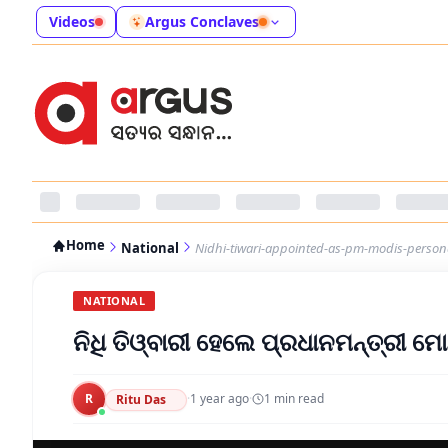
Videos
Argus Conclaves
Home
National
Nidhi-tiwari-appointed-as-pm-modis-persona
NATIONAL
ନିଧି ତିଓ୍ବାରୀ ହେଲେ ପ୍ରଧାନମନ୍ତ୍ରୀ ମ
R
·
1 year ago
·
1
min read
Ritu Das