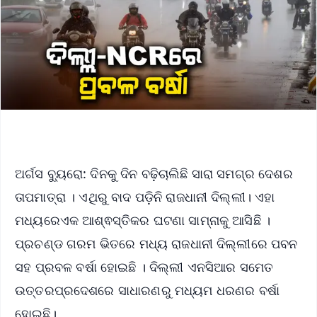
ଅର୍ଗସ ବ୍ୟୁରୋ: ଦିନକୁ ଦିନ ବଢ଼ିଚାଲିଛି ସାରା ସମଗ୍ର ଦେଶର
ତାପମାତ୍ରା । ଏଥିରୁ ବାଦ ପଡ଼ିନି ରାଜଧାନୀ ଦିଲ୍ଲୀ। ଏହା
ମଧ୍ୟରେଏକ ଆଶ୍ଵସ୍ତିକର ଘଟଣା ସାମ୍ନାକୁ ଆସିଛି ।
ପ୍ରଚଣ୍ଡ ଗରମ ଭିତରେ ମଧ୍ୟ ରାଜଧାନୀ ଦିଲ୍ଲୀରେ ପବନ
ସହ ପ୍ରବଳ ବର୍ଷା ହୋଇଛି । ଦିଲ୍ଲୀ ଏନସିଆର ସମେତ
ଉତ୍ତରପ୍ରଦେଶରେ ସାଧାରଣରୁ ମଧ୍ୟମ ଧରଣର ବର୍ଷା
ହୋଇଛି।