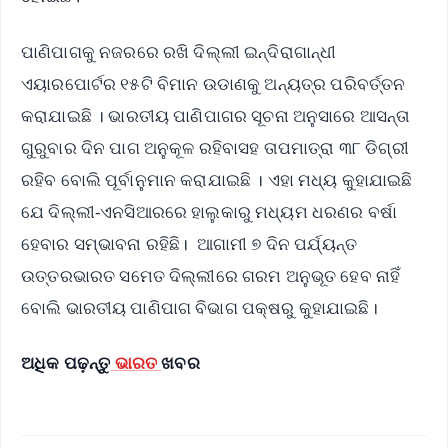
ପାଣିପାଗକୁ ନଜରରେ ରଖି ଦିଲ୍ଲୀ ଇନ୍ଦିରାଗାନ୍ଧୀ
ଏୟାରପୋର୍ଟର ୧୫ଟି ବିମାନ ଉଡାଣକୁ ଅନ୍ୟତ୍ର ପରିବର୍ତ୍ତନ
କରାଯାଇଛି । ଭାରତୀୟ ପାଣିପାଗର ସୂଚନା ଅନୁସାରେ ଆସନ୍ତା
ଗୁରୁବାର ଦିନ ପାଗ ଅନୁକୂଳ ରହିବାସହ ତାପମାତ୍ରା ୩୮ ଡିଗ୍ରୀ
ରହିବ ବୋଲି ପୂର୍ବାନୁମାନ କରାଯାଇଛି । ଏହା ମଧ୍ୟ କୁହାଯାଇଛି
ଯେ ଦିଲ୍ଲୀ-ଏନସିଆରରେ ହାଲୁକାରୁ ମଧ୍ୟମ ଧରଣର ବର୍ଷା
ହେବାର ସମ୍ଭାବନା ରହିଛି। ଆଗାମୀ ୭ ଦିନ ପର୍ଯ୍ୟନ୍ତ
ଉତ୍ତରଭାରତ ସମେତ ଦିଲ୍ଲୀରେ ଗରମ ଅନୁଭୂତ ହେବ ନାହିଁ
ବୋଲି ଭାରତୀୟ ପାଣିପାଗ ବିଭାଗ ପକ୍ଷରୁ କୁହାଯାଇଛି।
ଅଧିକ ପଢ଼ନ୍ତୁ
ଭାରତ
ଖବର