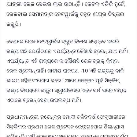
ଯାତ୍ରୀ ରେଳ ସେଭର ଲାଭ ଉଠାନ୍ତି। କେବଳ ଏତିକି ନୁହେଁ,
ରେଳବାଇ ସେମାନଙ୍କ ନେଟୱାର୍କକୁ ବହୁତ ଶୀଘ୍ର ବିସ୍ତାର
କରୁଛି।
ଦେଶରେ ରେଳ ନେଟୱାର୍କର ଦ୍ରୁତ ବିକାଶ ସତ୍ତ୍ବେ ଏପରି
ରାଜ୍ୟ ଅଛି ଯେଉଁଠାରେ ଏପର୍ଯ୍ୟନ୍ତ କୌଣସି ଟ୍ରେନ୍‌ ଯାଏ ନାହିଁ।
ଏପର୍ଯ୍ୟନ୍ତ ଏହି ରାଜ୍ୟରେ କ କୌଣସି ରେଳ ଟ୍ରାକ୍ କିମ୍ବା
ରେଳ ଷ୍ଟେସନ୍ ନାହିଁ। ଜାତୀୟ ରାଜପଥ -10 ଏହି ରାଜ୍ୟକୁ ବାକି
ଭାରତ ସହିତ ସଂଯୋଗ କରେ। ଆମେ ଉତ୍ତର-ପୂର୍ବ ସିକ୍କିମ୍
ରାଜ୍ୟ ବିଷୟରେ କହୁଛୁ। ସ୍ୱାଧୀନତାର ଏତେ ବର୍ଷ ପରେ ମଧ୍ୟ
ଏଠାରେ ଟ୍ରେନ୍ ସେବା ଉପଲବ୍ଧ ନାହିଁ।
ପ୍ରଧାନମନ୍ତ୍ରୀ ନରେନ୍ଦ୍ର ମୋଦୀ ଚଳିତବର୍ଷ ଫେବୃଆରୀରେ
ସିକ୍କିମର ପ୍ରଥମ ରେଳ ଷ୍ଟେସନ ରେଙ୍ଗପୋର ଶିଳାନ୍ୟାସ
କରିଛନ୍ତି। ଏହି ରେଳ ଷ୍ଟେସନ ମଦ୍ୟ ଅତ୍ୟନ୍ତ ଗୁରୁତ୍ୱପୂର୍ଣ୍ଣ