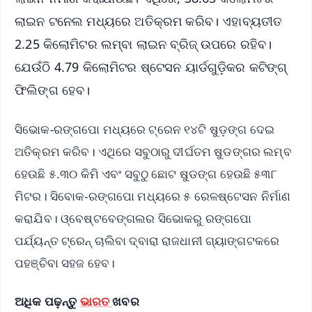
ଲାଇନ ଟନେଲ ମଧ୍ୟରେ ଅତିକ୍ରମ କରିବ। ଏହାବ୍ୟତୀତ
2.25 କିଲୋମିଟର ଲମ୍ବା ଲାଇନ ବ୍ରିଜ୍ ଉପରେ ରହିବ।
ଯେଉଁଠି 4.79 କିଲୋମିଟର ଷ୍ଟେସନ ୟାର୍ଡଗୁଡ଼ିକର କଟିଙ୍ଗ୍
ଫିଲିଙ୍ଗ ହେବ।
ସିଭୋକ-ରଙ୍ଗପୋ ମଧ୍ୟରେ ଟ୍ରେନ ୧୪ଟି ଷୁଡ଼ଙ୍ଗ ଦେଇ
ଅତିକ୍ରମ କରିବ। ଏଥିରେ ସବୁଠାରୁ ଦୀର୍ଘତମ ଷୁଡଙ୍ଗର ଲମ୍ବ
ହେଉଛି ୫.୩୦ କିମି ଏବଂ ସବୁଠୁ ଛୋଟ ଷୁଡଙ୍ଗ ହେଉଛି ୫୩୮
ମିଟର। ସିବୋକ-ରଙ୍ଗପୋ ମଧ୍ୟରେ ୫ ରେଳଷ୍ଟେସନ ନିର୍ମାଣ
କରାଯିବ। ଓ୍ବେଷ୍ଟବେଙ୍ଗଲର ସିଭୋକରୁ ରଙ୍ଗପୋ
ପର୍ଯ୍ୟନ୍ତ ଟ୍ରେନ୍ ଚାଲିବା ଦ୍ବାରା ରାଜଧାନୀ ଗ୍ୟାଙ୍ଗଟକରେ
ପହଞ୍ଚିବା ସହଜ ହେବ।
ଅଧିକ ପଢ଼ନ୍ତୁ
ଭାରତ
ଖବର