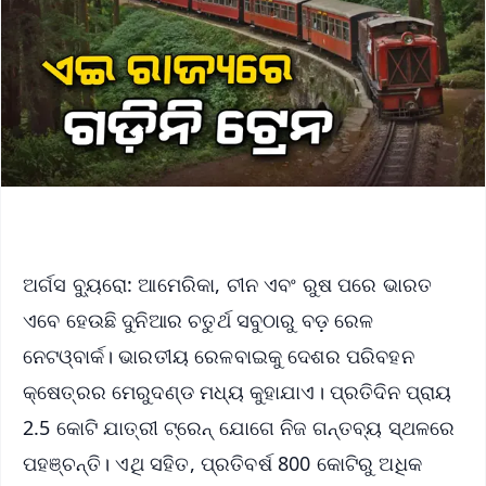
ଅର୍ଗସ ବ୍ୟୁରୋ: ଆମେରିକା, ଚୀନ ଏବଂ ରୁଷ ପରେ ଭାରତ
ଏବେ ହେଉଛି ଦୁନିଆର ଚତୁର୍ଥ ସବୁଠାରୁ ବଡ଼ ରେଳ
ନେଟଓ୍ବାର୍କ। ଭାରତୀୟ ରେଳବାଇକୁ ଦେଶର ପରିବହନ
କ୍ଷେତ୍ରର ମେରୁଦଣ୍ଡ ମଧ୍ୟ କୁହାଯାଏ। ପ୍ରତିଦିନ ପ୍ରାୟ
2.5 କୋଟି ଯାତ୍ରୀ ଟ୍ରେନ୍ ଯୋଗେ ନିଜ ଗନ୍ତବ୍ୟ ସ୍ଥଳରେ
ପହଞ୍ଚନ୍ତି। ଏଥି ସହିତ, ପ୍ରତିବର୍ଷ 800 କୋଟିରୁ ଅଧିକ