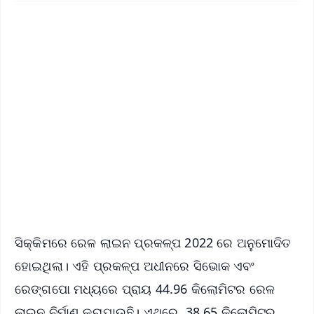
✨
📱 Get Argus News App
📰 60 Word News
🎬 Argus Podcast
📺 Live TV and Breaking News
🔔 Free Notification Alerts
Download Free:
Android - Scan QR
iOS - Scan QR
ସିକ୍କିମରେ ରେଳ ଲାଇନ ପ୍ରକଳ୍ପ 2022 ରେ ଅନୁମୋଦିତ
ହୋଇଥିଲା। ଏହି ପ୍ରକଳ୍ପ ଅଧୀନରେ ସିଭୋକ ଏବଂ
ରେଙ୍ଗପୋ ମଧ୍ୟରେ ପ୍ରାୟ 44.96 କିଲୋମିଟର ରେଳ
ଲାଇନ ନିର୍ମାଣ କରାଯାଉଛି। ଏଥିରେ, 38.65 କିଲୋମିଟର