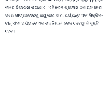
ଭାବେ ବିବେଚନା କରାଯାଏ। ଏହି ରେଳ ଷ୍ଟେସନ ସମାପ୍ତ ହେବା
ପରେ ଗାଙ୍ଗଟୋକରୁ ନାଥୁ ଲାଲ ସୀମା ପର୍ଯ୍ୟନ୍ତ ଏବଂ ସିକ୍କିମ-
ଚୀନ୍ ସୀମା ପର୍ଯ୍ୟନ୍ତ ଏକ ଶକ୍ତିଶାଳୀ ରେଳ ନେଟୱାର୍କ ସୃଷ୍ଟି
ହେବ।