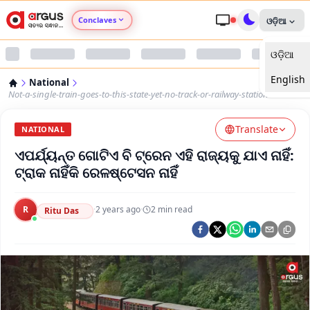
Conclaves
ଓଡ଼ିଆ
ଓଡ଼ିଆ
Argus Agri Vikas
English
National
Argus Nari Shakti
Not-a-single-train-goes-to-this-state-yet-no-track-or-railway-station
Translate
Argus Education Next
NATIONAL
ଏପର୍ଯ୍ୟନ୍ତ ଗୋଟିଏ ବି ଟ୍ରେନ ଏହି ରାଜ୍ୟକୁ ଯାଏ ନାହିଁ:
Argus Health Connect
ଟ୍ରାକ ନାହିଁକି ରେଳଷ୍ଟେସନ ନାହିଁ
Argus Swaad Odisha
R
·
2 years ago
·
2
min read
Ritu Das
Argus Chalo Dekhein Apna Desh