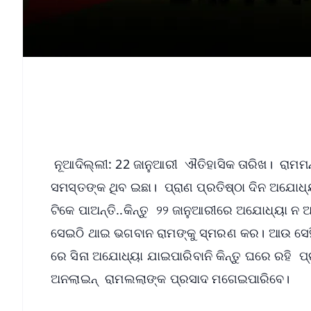
ନୂଆଦିଲ୍ଲୀ: 22 ଜାନୁଆରୀ ଐତିହାସିକ ତାରିଖ। ରାମମନ୍ଦ
ସମସ୍ତଙ୍କ ଥିବ ଇଛା। ପ୍ରାଣ ପ୍ରତିଷ୍ଠା ଦିନ ଅଯୋଧ୍
ଟିକେ ପାଅନ୍ତି..କିନ୍ତୁ ୨୨ ଜାନୁଆରୀରେ ଅଯୋଧ୍ୟା ନ
ସେଇଠି ଥାଇ ଭଗବାନ ରାମଙ୍କୁ ସ୍ମରଣ କର। ଆଉ ସେହିଠା
ରେ ସିନା ଅଯୋଧ୍ୟା ଯାଇପାରିବାନି କିନ୍ତୁ ଘରେ ରହି ପ୍ର
ଅନଲାଇନ୍‌ ରାମଲଲାଙ୍କ ପ୍ରସାଦ ମଗେଇପାରିବେ।