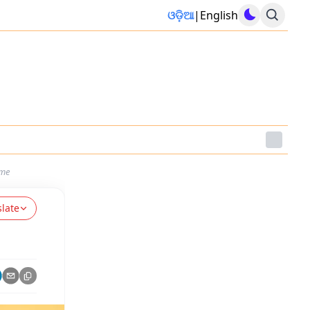
ଓଡ଼ିଆ
|
English
ome
slate