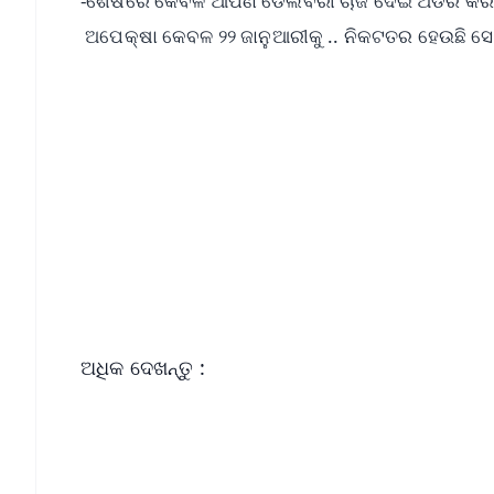
-ଶେଷରେ କେବଳ ଆପଣ ଡେଲିବରୀ ଚାର୍ଜ ଦେଇ ଅର୍ଡର କର
ଅପେକ୍ଷା କେବଳ ୨୨ ଜାନୁଆରୀକୁ .. ନିକଟତର ହେଉଛି ସେହି
📱 Get Argus News App
📰 60 Word News
🎬 Argus Podcast
🔔 Free Notification Alerts
Download Free:
Android - Scan QR
i
ଅଧିକ ଦେଖନ୍ତୁ :