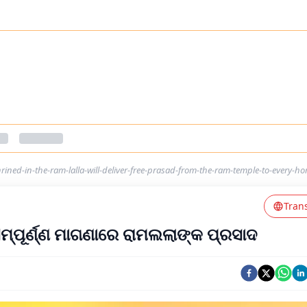
hrined-in-the-ram-lalla-will-deliver-free-prasad-from-the-ram-temple-to-every-h
Tran
ମ୍ପୂର୍ଣ୍ଣ ମାଗଣାରେ ରାମଲଲାଙ୍କ ପ୍ରସାଦ