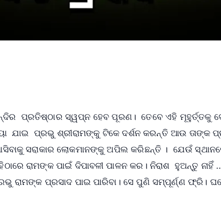
ିର ପ୍ରତିଷ୍ଠାର ସ୍ୱପ୍ନ ହେବ ପୂରଣ। ତେବେ ଏହି ମୂହୁର୍ତ୍ତକୁ ଦେ
ୟା ଯାଇ ପ୍ରଭୁ ଶ୍ରୀରାମଙ୍କୁ ଟିକେ ଦର୍ଶନ କରନ୍ତି ଆଉ ତାଙ୍କ ପ
 ଆସିବାକୁ ସରାକାର ଲୋକମାନଙ୍କୁ ଅପିଲ କରିଛନ୍ତି । ଯେଉଁ ସ୍ଥାନ
ରେ ରାମଙ୍କ ପାଇଁ ଦିପାବଳୀ ପାଳନ କର। ନିରାଶ ହୁଅନ୍ତୁ ନାହିଁ .
ଭୁ ରାମଙ୍କ ପ୍ରସାଦ ପାଇ ପାରିବା। ସେ ପୁଣି ସମ୍ପୂର୍ଣ୍ଣ ଫ୍ରି। ଘ