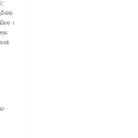
୍‌
୍ଦିରର
ଯିବେ ।
୍କା
ିବରୀ
ରେ