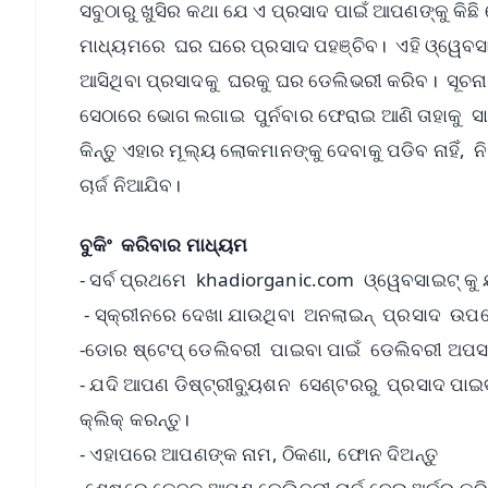
ସବୁଠାରୁ ଖୁସିର କଥା ଯେ ଏ ପ୍ରସାଦ ପାଇଁ ଆପଣଙ୍କୁ କିଛ
ମାଧ୍ୟମରେ ଘର ଘରେ ପ୍ରସାଦ ପହଞ୍ଚିବ। ଏହି ଓ୍ୱେବସାଇ
ଆସିଥିବା ପ୍ରସାଦକୁ ଘରକୁ ଘର ଡେଲିଭରୀ କରିବ। ସୂଚନ
ସେଠାରେ ଭୋଗ ଲଗାଇ ପୁର୍ନବାର ଫେରାଇ ଆଣି ତାହାକୁ ସ
କିନ୍ତୁ ଏହାର ମୂଲ୍ୟ ଲୋକମାନଙ୍କୁ ଦେବାକୁ ପଡିବ ନାହିଁ
ଚାର୍ଜ ନିଆଯିବ।
ବୁକିଂ କରିବାର ମାଧ୍ୟମ
- ସର୍ବ ପ୍ରଥମେ khadiorganic.com ଓ୍ୱେବସାଇଟ୍‌ କୁ 
- ସ୍କ୍ରୀନରେ ଦେଖା ଯାଉଥିବା ଅନଲାଇନ୍‌ ପ୍ରସାଦ ଉପର
-ଡୋର ଷ୍ଟେପ୍‌ ଡେଲିବରୀ ପାଇବା ପାଇଁ ଡେଲିବରୀ ଅପସନ
- ଯଦି ଆପଣ ଡିଷ୍ଟ୍ରୀବ୍ୟୁଶନ ସେଣ୍ଟରରୁ ପ୍ରସାଦ ପାଇବାକ
କ୍ଲିକ୍ କରନ୍ତୁ।
- ଏହାପରେ ଆପଣଙ୍କ ନାମ, ଠିକଣା, ଫୋନ ଦିଅନ୍ତୁ