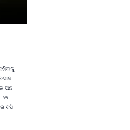
ଖିବାକୁ
୍ରସାଦ
ରେ ଅଛ
. ୨୨
ରେ ବସି