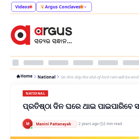
Videos
Argus Conclaves
Home
National
On-this-day-the-idol-of-lord-ram-will-be-ens
NATIONAL
ପ୍ରତିଷ୍ଠା ଦିନ ଘରେ ଥାଇ ପାଇପାରିବେ ସ
M
·
2 years ago
·
2
min read
Manini Pattanayak