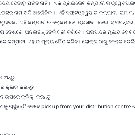
ି ଦେୟ ଦେବାକୁ ପଡିବ ନାହିଁ। ଏକ ପ୍ରାଇଭେଟ କମ୍ପାନୀ ର ଓ୍ୱେବସାଇଟ
ଟ୍‌ର ନାମ ଖଦି ଆର୍ଗେନିକ । ଏହି ସଫ୍ଟଓ୍ୱେୟାର କମ୍ପାନୀ ରାମ ମନ
ାମୁତାବକ, ଏହି କମ୍ପାନୀ ର ଲୋକମାନେ ପ୍ରସାଦ ନେଇ ରାମମନ୍ଦର 
ାରା ଦେଶରେ ଅନଲାଇନ୍ ଡେଲିବରୀ କରିବେ। ପ୍ରସାଦର ମୂଲ୍ୟ ୫୧ ଟଙ
, ନିଜେ କମ୍ପାନୀ ଏହାର ମୂଲ୍ୟ ପୈଠ କରିବ। ଲୋଙ୍କ ଠାରୁ କେବଳ ଡେଲ
ଯାଅନ୍ତୁ
େ କ୍ଲିକ କରନ୍ତୁ
 ଉପରେ କ୍ଲିକ୍‌ କରନ୍ତୁ
ୁ ଚାହୁଁଛନ୍ତି ତେବେ pick up from your distribution centre 