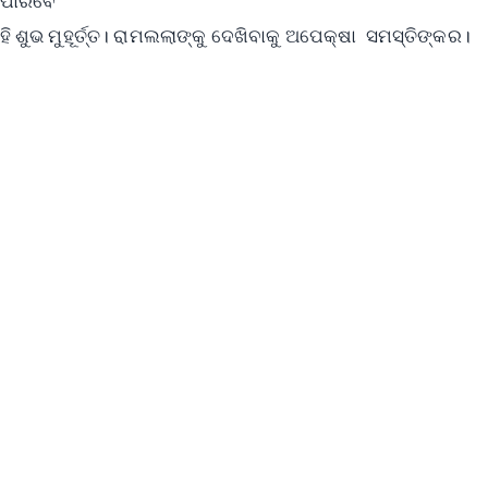
ିପାରିବେ
 ଶୁଭ ମୁହୂର୍ତ୍ତ। ରାମଲଲାଙ୍କୁ ଦେଖିବାକୁ ଅପେକ୍ଷା ସମସ୍ତିଙ୍କର।
✨
📺 Live TV and Breaking News
⭐
⭐
⭐
⭐
4.8 Rating
50K+ Download
OS - Scan QR