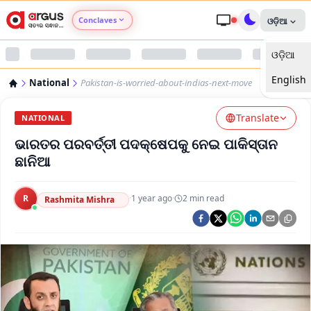
Conclaves
ଓଡ଼ିଆ
ଓଡ଼ିଆ
Argus Agri Vikas
English
National
Pakistan-is-worried-about-indias-next-move
Argus Nari Shakti
Translate
NATIONAL
Argus Education Next
ଭାରତର ପରବର୍ତ୍ତୀ ପଦକ୍ଷେପକୁ ନେଇ ପାକିସ୍ତାନ
ଛାନିଆ
Argus Health Connect
R
·
1 year ago
·
2
min read
Rashmita Mishra
Argus Swaad Odisha
Argus Chalo Dekhein Apna Desh