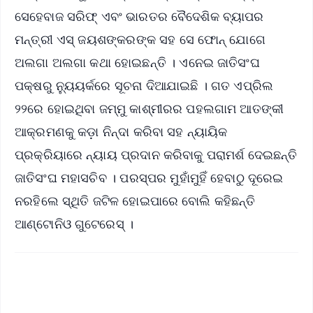
ସେହେବାଜ ସରିଫ୍ ଏବଂ ଭାରତର ବୈଦେଶିକ ବ୍ୟାପର
ମନ୍ତ୍ରୀ ଏସ୍ ଜୟଶଙ୍କରଙ୍କ ସହ ସେ ଫୋନ୍ ଯୋଗେ
ଅଲଗା ଅଲଗା କଥା ହୋଇଛନ୍ତି । ଏନେଇ ଜାତିସଂଘ
ପକ୍ଷରୁ ନ୍ୟୁୟର୍କରେ ସୂଚନା ଦିଆଯାଇଛି । ଗତ ଏପ୍ରିଲ
୨୨ରେ ହୋଇଥିବା ଜମ୍ମୁ କାଶ୍ମୀରର ପହଲଗାମ ଆତଙ୍କୀ
ଆକ୍ରମଣକୁ କଡ଼ା ନିନ୍ଦା କରିବା ସହ ନ୍ୟାୟିକ
ପ୍ରକ୍ରିୟାରେ ନ୍ୟାୟ ପ୍ରଦାନ କରିବାକୁ ପରାମର୍ଶ ଦେଇଛନ୍ତି
ଜାତିସଂଘ ମହାସଚିବ । ପରସ୍ପର ମୁହାଁମୁହିଁ ହେବାଠୁ ଦୂରେଇ
ନରହିଲେ ସ୍ଥିତି ଜଟିଳ ହୋଇପାରେ ବୋଲି କହିଛନ୍ତି
ଆଣ୍ଟୋନିଓ ଗୁଟେରେସ୍ ।