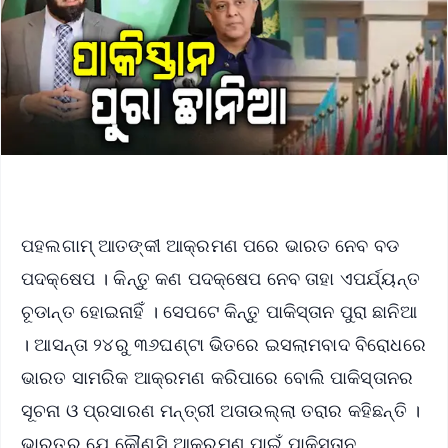
ପହଲଗାମ୍ ଆତଙ୍କୀ ଆକ୍ରମଣ ପରେ ଭାରତ ନେବ ବଡ
ପଦକ୍ଷେପ । କିନ୍ତୁ କଣ ପଦକ୍ଷେପ ନେବ ତାହା ଏପର୍ଯ୍ୟନ୍ତ
ଚୂଡାନ୍ତ ହୋଇନାହିଁ । ସେପଟେ କିନ୍ତୁ ପାକିସ୍ତାନ ପୁରା ଛାନିଆ
। ଆସନ୍ତା ୨୪ରୁ ୩୬ଘଣ୍ଟା ଭିତରେ ଇସଲାମବାଦ ବିରୋଧରେ
ଭାରତ ସାମରିକ ଆକ୍ରମଣ କରିପାରେ ବୋଲି ପାକିସ୍ତାନର
ସୂଚନା ଓ ପ୍ରସାରଣ ମନ୍ତ୍ରୀ ଅତାଉଲ୍ଲା ତରାର କହିଛନ୍ତି ।
ଭାରତର ଯେ କୌଣସି ଆକ୍ରମଣ ପାଇଁ ପାକିସ୍ତାନ