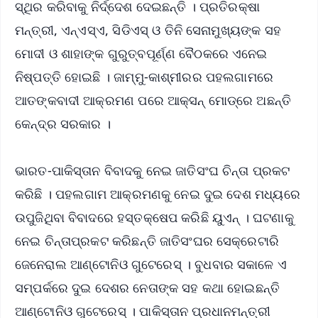
ସ୍ଥିର କରିବାକୁ ନିର୍ଦ୍ଦେଶ ଦେଇଛନ୍ତି । ପ୍ରତିରକ୍ଷା
ମନ୍ତ୍ରୀ, ଏନ୍‌ଏସ୍‌ଏ, ସିଡିଏସ୍‌ ଓ ତିନି ସେନାମୁଖ୍ୟଙ୍କ ସହ
ମୋଦୀ ଓ ଶାହାଙ୍କ ଗୁରୁତ୍ବପୂର୍ଣ୍ଣ ବୈଠକରେ ଏନେଇ
ନିଷ୍ପତ୍ତି ହୋଇଛି । ଜାମ୍ମୁ-କାଶ୍ମୀରର ପହଲଗାମରେ
ଆତଙ୍କବାଦୀ ଆକ୍ରମଣ ପରେ ଆକ୍ସନ୍‌ ମୋଡ୍‌ରେ ଅଛନ୍ତି
କେନ୍ଦ୍ର ସରକାର ।
ଭାରତ-ପାକିସ୍ତାନ ବିବାଦକୁ ନେଇ ଜାତିସଂଘ ଚିନ୍ତା ପ୍ରକଟ
କରିଛି । ପହଲଗାମ ଆକ୍ରମଣକୁ ନେଇ ଦୁଇ ଦେଶ ମଧ୍ୟରେ
ଉପୁଜିଥିବା ବିବାଦରେ ହସ୍ତକ୍ଷେପ କରିଛି ୟୁଏନ୍ । ଘଟଣାକୁ
ନେଇ ଚିନ୍ତାପ୍ରକଟ କରିଛନ୍ତି ଜାତିସଂଘର ସେକ୍ରେଟାରି
ଜେନେରାଲ ଆଣ୍ଟୋନିଓ ଗୁଟେରେସ୍ । ବୁଧବାର ସକାଳେ ଏ
ସମ୍ପର୍କରେ ଦୁଇ ଦେଶର ନେତାଙ୍କ ସହ କଥା ହୋଇଛନ୍ତି
ଆଣ୍ଟୋନିଓ ଗୁଟେରେସ୍ । ପାକିସ୍ତାନ ପ୍ରଧାନମନ୍ତ୍ରୀ