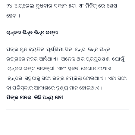
୨୪ ଅପ୍ରେଲ ବୁଧବାର ସକାଳ ୫ଟା ୧୮ ମିନିଟ୍‌ ରେ ଶେଷ
ହେବ ।
ଚାନ୍ଦର ଭିନ୍ନ ଭିନ୍ନ ରଙ୍ଗ
ପିଙ୍କ ମୁନ ବ୍ୟତିତ ପୂର୍ଣ୍ଣିମା ଦିନ ଚାନ୍ଦ ଭିନ୍ନ ଭିନ୍ନ
ରଙ୍ଗରେ ନଜର ଆସିଥାଏ। ଅନେକ ଥର ପ୍ରଦ୍ୟୁଷଣ ଯୋଗୁଁ
ଚାନ୍ଦର ରଙ୍ଗ ନାରଙ୍ଗୀ ଏବଂ ହଳଦୀ ଦେଖାଯାଇଥାଏ।
ଚାନ୍ଦର ସବୁଠାରୁ ସଫା ରଙ୍ଗ ଚମ୍‌କିଲା ହୋଇଥାଏ। ଏହା ସଫା
ବା ପରିସ୍କାର ଆକାଶରେ ଦୃଶ୍ୟ ମାନ ହୋଇଥାଏ।
ପିଙ୍କ ମନର କିଛି ଅନ୍ୟ ନାମ