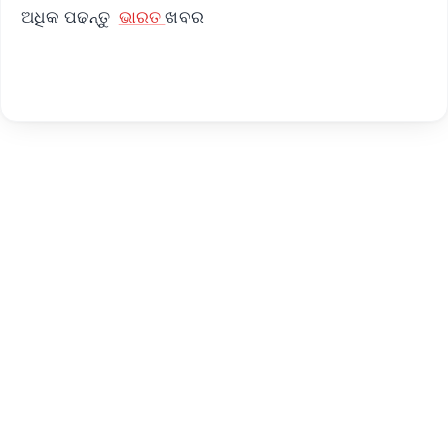
ଅଧିକ ପଢନ୍ତୁ
ଭାରତ
ଖବର