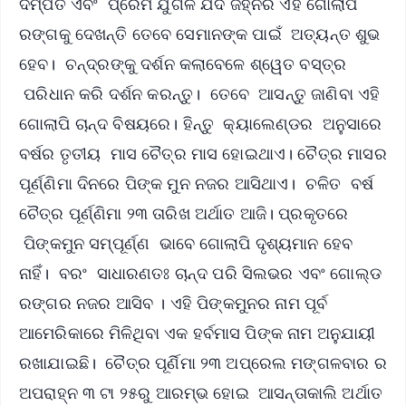
ଦମ୍ପତି ଏବଂ ପ୍ରେମି ଯୁଗଳ ଯଦି ଜହ୍ନର ଏହି ଗୋଲାପି
ରଙ୍ଗକୁ ଦେଖନ୍ତି ତେବେ ସେମାନଙ୍କ ପାଇଁ ଅତ୍ୟନ୍ତ ଶୁଭ
ହେବ। ଚନ୍ଦ୍ରଙ୍କୁ ଦର୍ଶନ କଲାବେଳେ ଶ୍ୱେତ ବସ୍ତ୍ର
ପରିଧାନ କରି ଦର୍ଶନ କରନ୍ତୁ। ତେବେ ଆସନ୍ତୁ ଜାଣିବା ଏହି
ଗୋଲାପି ଚାନ୍ଦ ବିଷୟରେ। ହିନ୍ତୁ କ୍ୟାଲେଣ୍ଡର ଅନୁସାରେ
ବର୍ଷର ତୃତୀୟ ମାସ ଚୈତ୍ର ମାସ ହୋଇଥାଏ। ଚୈତ୍ର ମାସର
ପୂର୍ଣ୍ଣିମା ଦିନରେ ପିଙ୍କ ମୁନ ନଜର ଆସିଥାଏ। ଚଳିତ ବର୍ଷ
ଚୈତ୍ର ପୂର୍ଣ୍ଣିମା ୨୩ ତାରିଖ ଅର୍ଥାତ ଆଜି। ପ୍ରକୃତରେ
ପିଙ୍କମୁନ ସମ୍ପୂର୍ଣ୍ଣ ଭାବେ ଗୋଲାପି ଦୃଶ୍ୟମାନ ହେବ
ନାହିଁ। ବରଂ ସାଧାରଣତଃ ଚାନ୍ଦ ପରି ସିଲଭର ଏବଂ ଗୋଲ୍ଡ
ରଙ୍ଗର ନଜର ଆସିବ । ଏହି ପିଙ୍କମୁନର ନାମ ପୂର୍ବ
ଆମେରିକାରେ ମିଳିଥିବା ଏକ ହର୍ବମାସ ପିଙ୍କ ନାମ ଅନୁଯାୟୀ
ରଖାଯାଇଛି। ଚୈତ୍ର ପୂର୍ଣିମା ୨୩ ଅପ୍ରେଲ ମଙ୍ଗଳବାର ର
ଅପରାହ୍ନ ୩ ଟା ୨୫ରୁ ଆରମ୍ଭ ହୋଇ ଆସନ୍ତାକାଲି ଅର୍ଥାତ