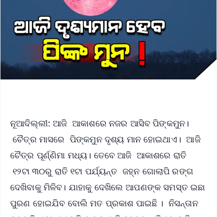
ନୂଆଦିଲ୍ଲୀ: ଆଜି ଆକାଶରେ ନଜର ଆସିବ ପିଙ୍କମୁନ।
ଚୈତ୍ର ମାସରେ ପିଙ୍କମୁନ ଦୃଶ୍ୟ ମାନ ହୋଇଥାଏ। ଆଜି
ଚୈତ୍ର ପୂର୍ଣ୍ଣିମା ମଧ୍ୟ। ତେବେ ଆଜି ଆକାଶରେ ରାତି
୧୨ଟା ୩୦ରୁ ରାତି ୧ଟା ପର୍ଯ୍ୟନ୍ତ ଜହ୍ନ ଗୋଲାପି ରଙ୍ଗ
ଦେଖିବାକୁ ମିଳିବ। ଯାହାକୁ ଦେଖିଲେ ଆପଣଙ୍କ ସମସ୍ତ ଇଛା
ପୁରଣ ହୋଇଯିବ ବୋଲି ମତ ପ୍ରକାଶ ପାଇଛି । ନିସନ୍ତାନ