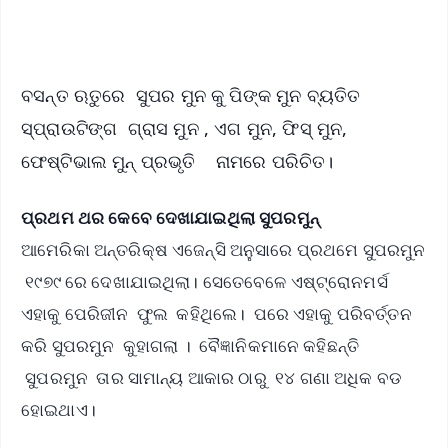
iOS - Scan QR
ବସନ୍ତ ଋତୁରେ ସୁପର ମୁନ କୁ ପିଙ୍କ ମୁନ ବ୍ୟତିତ
ସ୍ପ୍ରାଉଟିଙ୍ଗ ଗ୍ରାସ ମୁନ , ଏଗ ମୁନ, ଫିସ୍‌ ମୁନ,
ଫେଷ୍ଟିଭାଲ ମୁନ୍‌ ପ୍ରଭୃତି ନାମରେ ପରିଚିତ।
ପ୍ରଥମ ଥର କେବେ ଦେଖାଯାଇଥିଲା ସୁପରମୁନ୍‌
ଆମେରିକା ଅନ୍ତରିକ୍ଷ ଏଜେନ୍ସି ଅନୁସାରେ ପ୍ରଥମେ ସୁପରମୁନ
୧୯୭୯ ରେ ଦେଖାଯାଇଥିଲା। ସେତେବେଳେ ଏଷ୍ଟ୍ରୋନମର୍ସ
ଏହାକୁ ପେରିଜୀନ ଫୁଲ କହିଥିଲେ। ପରେ ଏହାକୁ ପରିବର୍ତ୍ତନ
କରି ସୁପରମୁନ କୁହାଗଲା । ବୈଜ୍ଞାନିକମାନେ କହିଛନ୍ତି
ସୁପରମୁନ ତାର ସାମାନ୍ୟ ଆକାର ଠାରୁ ୧୪ ଗଣା ଅଧିକ ବଡ
ହୋଇଥାଏ।