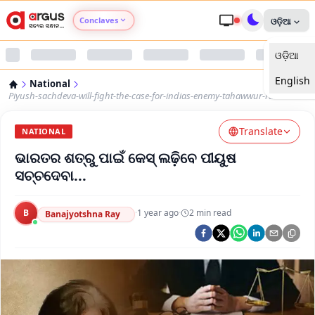
Conclaves
ଓଡ଼ିଆ
ଓଡ଼ିଆ
Argus Agri Vikas
English
National
Argus Nari Shakti
Piyush-sachdeva-will-fight-the-case-for-indias-enemy-tahawwur-rana
Translate
Argus Education Next
NATIONAL
ଭାରତର ଶତ୍ରୁ ପାଇଁ କେସ୍‌ ଲଢ଼ିବେ ପୀୟୁଷ
Argus Health Connect
ସଚ୍ଚଦେବା...
Argus Swaad Odisha
B
·
1 year ago
·
2
min read
Banajyotshna Ray
Argus Chalo Dekhein Apna Desh