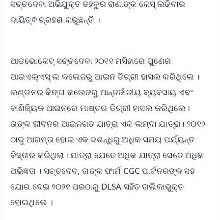
ସଚ୍ଚଦେବା ଅଭିଯୁକ୍ତ ତହବୁର ରାଣାଙ୍କ କେସ୍‌ ଲଢିବାର
ଦାୟିତ୍ଵ ଗ୍ରହଣ କରୁଛନ୍ତି ।
ଆଡଭୋକେଟ୍ ସଚ୍ଚଦେବା ୨୦୧୧ ମସିହାରେ ପୁଣେର
ଆଇଏଲ୍ଏସ୍ ଲ କଲେଜରୁ ଆଇନ ଡିଗ୍ରୀ ହାସଲ କରିଥିଲେ ।
ଲଣ୍ଡନର କିଙ୍ଗ କଲେଜରୁ ଆନ୍ତର୍ଜାତୀୟ ବ୍ୟବସାୟ ଏବଂ
ବାଣିଜ୍ୟିକ ଆଇନରେ ମାଷ୍ଟର ଡିଗ୍ରୀ ହାସଲ କରିଥିଲେ।
ତାଙ୍କ ଜୀବନର ଆଇନଗତ ଯାତ୍ରା ଏକ ଲମ୍ବା ଯାତ୍ରା। ୨୦୧୨
ଠାରୁ ଆରମ୍ଭ ହୋଇ ଏକ ଦଶନ୍ଧିରୁ ଅଧିକ ସମୟ ପର୍ଯ୍ୟନ୍ତ
ବିସ୍ତାର କରିଥିଲା। ଯାତ୍ରା ଯେତେ ଅଧିକ ଯାତ୍ରା ସେତେ ଅଧିକ
ଅଭିଜ୍ଞତା । ସଚ୍ଚଦେବ, ତାଙ୍କ ଫାର୍ମ CGC ପାର୍ଟନରଙ୍କ ସହ
ଯୋଗ ଦେଇ ୨୦୨୧ ପରଠାରୁ DLSA ସହିତ ତାଲିକାଭୁକ୍ତ
ହୋଇଥିଲେ ।