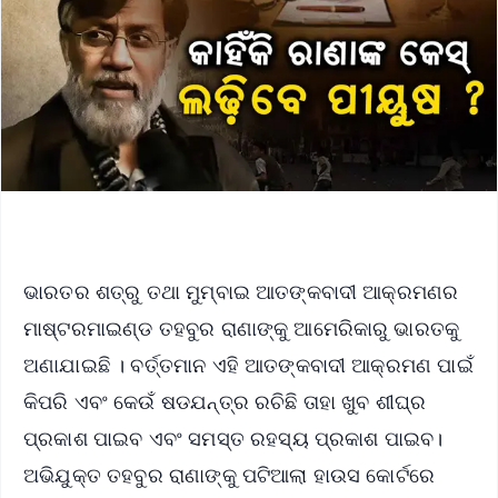
ଭାରତର ଶତ୍ରୁ ତଥା ମୁମ୍ବାଇ ଆତଙ୍କବାଦୀ ଆକ୍ରମଣର
ମାଷ୍ଟରମାଇଣ୍ଡ ତହବୁର ରାଣାଙ୍କୁ ଆମେରିକାରୁ ଭାରତକୁ
ଅଣାଯାଇଛି । ବର୍ତ୍ତମାନ ଏହି ଆତଙ୍କବାଦୀ ଆକ୍ରମଣ ପାଇଁ
କିପରି ଏବଂ କେଉଁ ଷଡଯନ୍ତ୍ର ରଚିଛି ତାହା ଖୁବ ଶୀଘ୍ର
ପ୍ରକାଶ ପାଇବ ଏବଂ ସମସ୍ତ ରହସ୍ୟ ପ୍ରକାଶ ପାଇବ।
ଅଭିଯୁକ୍ତ ତହବୁର ରାଣାଙ୍କୁ ପଟିଆଲା ହାଉସ କୋର୍ଟରେ