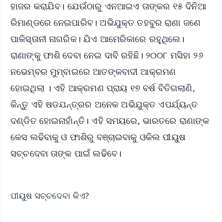
ହାଜର କରାଯିବ। ଯେଉଁଠାରୁ ଏନଆଇଏ ତାଙ୍କର ୧୫ ଦିନିଆ
ରିମାଣ୍ଡରେ ନେଇପାରିବ। ଅଭିଯୁକ୍ତ ତହବୁର ରାଣା ଜଣେ
ପାକିସ୍ତାନୀ ନାଗରିକ। ଯିଏ ଆମେରିକାରେ ରହୁଥିଲେ।
ରାଣାଙ୍କୁ ଫାଶି ଦେବା ନେଇ ଦାବି ରହିଛି। ୨୦୦୮ ମସିହା ୨୬
ନଭେମ୍ବର ମୁମ୍ବାଇରେ ଆତଙ୍କବାଦୀ ଆକ୍ରମଣ
ହୋଇଥିଲା । ଏହି ଆକ୍ରମଣ ପ୍ରାୟ ୧୭ ବର୍ଷ ବିତିଗଲାଣି,
କିନ୍ତୁ ଏହି ଷଡଯନ୍ତ୍ରର ଅନେକ ଅଭିଯୁକ୍ତ ଏପର୍ଯ୍ୟନ୍ତ
ଦଣ୍ଡିତ ହୋଇନାହାଁନ୍ତି। ଏହି ସମୟରେ, ଭାରତରେ ରାଣାଙ୍କ
କେସ ଲଢିବାକୁ ଓ ଫାଶିରୁ ବଞ୍ଚାଇବାକୁ ଓକିଲ ପୀୟୁଷ
ସଚ୍ଚଦେବା ତାଙ୍କ ପାଇଁ ଲଢିବେ।
ପୀୟୁଷ ସଚ୍ଚଦେବା କିଏ?