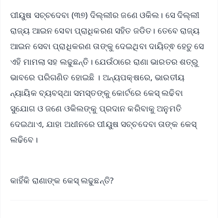
ପୀୟୁଷ ସଚ୍ଚଦେବା (୩୭) ଦିଲ୍ଲୀର ଜଣେ ଓକିଲ। ସେ ଦିଲ୍ଲୀ
ରାଜ୍ୟ ଆଇନ ସେବା ପ୍ରାଧିକରଣ ସହିତ ଜଡିତ। ତେବେ ରାଜ୍ୟ
ଆଇନ ସେବା ପ୍ରାଧିକରଣ ତାଙ୍କୁ ଦେଇଥିବା ଦାୟିତ୍ଵ ହେତୁ ସେ
ଏହି ମାମଲା ସହ ଲଢୁଛନ୍ତି। ଯେଉଁଠାରେ ରାଣା ଭାରତର ଶତ୍ରୁ
ଭାବରେ ପରିଗଣିତ ହୋଇଛି । ଅନ୍ୟପକ୍ଷରେ, ଭାରତୀୟ
ନ୍ୟାୟିକ ବ୍ୟବସ୍ଥା ସମସ୍ତଙ୍କୁ କୋର୍ଟରେ କେସ୍ ଲଢିବା
ସୁଯୋଗ ଓ ଜଣେ ଓକିଲଙ୍କୁ ପ୍ରଦାନ କରିବାକୁ ଅନୁମତି
ଦେଇଥାଏ, ଯାହା ଅଧୀନରେ ପୀୟୁଷ ସଚ୍ଚଦେବା ତାଙ୍କ କେସ୍‌
ଲଢିବେ।
କାହିଁକି ରାଣାଙ୍କ କେସ୍‌ ଲଢୁଛନ୍ତି?