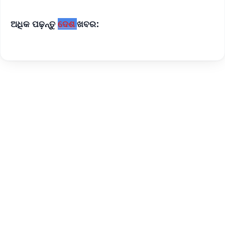
ଅଧିକ ପଢ଼ନ୍ତୁ
ଦେଶ
ଖବର: