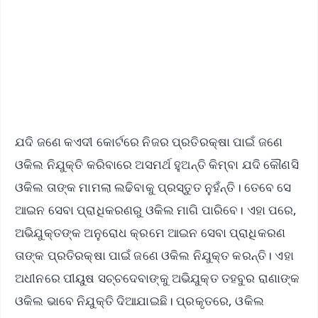
Android - Scan QR
iOS - Scan QR
ଯଦି ଜଣେ କଏଦୀ କୋର୍ଟରେ ନିଜର ପ୍ରତିରକ୍ଷା ପାଇଁ ଜଣେ
ଓକିଲ ନିଯୁକ୍ତି କରିବାରେ ଅସମର୍ଥ ହୁଅନ୍ତି କିମ୍ବା ଯଦି କୌଣସି
ଓକିଲ ତାଙ୍କ ମାମଲା ଲଢିବାକୁ ପ୍ରସ୍ତୁତ ନୁହଁନ୍ତି। ତେବେ ସେ
ଆଇନ ସେବା ପ୍ରାଧିକରଣରୁ ଓକିଲ ମାଗି ପାରିବେ। ଏହା ପରେ,
ଅଭିଯୁକ୍ତଙ୍କ ଅନୁରୋଧ କ୍ରମେ ଆଇନ ସେବା ପ୍ରାଧିକରଣ
ତାଙ୍କ ପ୍ରତିରକ୍ଷା ପାଇଁ ଜଣେ ଓକିଲ ନିଯୁକ୍ତ କରନ୍ତି। ଏହା
ଅଧୀନରେ ପୀୟୁଷ ସଚ୍ଚଦେବାଙ୍କୁ ଅଭିଯୁକ୍ତ ତହବୁର ରାଣାଙ୍କ
ଓକିଲ ଭାବେ ନିଯୁକ୍ତି ଦିଆଯାଇଛି। ପ୍ରକୃତରେ, ଓକିଲ