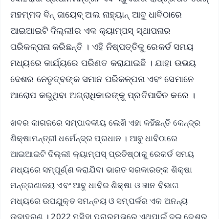
ମହମ୍ମଦ ବିନ୍ ଜାୟେବ୍ ଅଲ ନାହ୍ୟାନ୍ ଆବୁ ଧାବିଠାରେ
ଆଇଆଇଟି ଦିଲ୍ଲୀର ଏକ କ୍ୟାମ୍ପସ୍ ସ୍ଥାପନାର
ପରିକଳ୍ପନା କରିଛନ୍ତି । ଏହି ନିଷ୍ପତ୍ତିକୁ ରେକର୍ଡ ସମୟ
ମଧ୍ୟରେ କାର୍ଯ୍ୟରେ ପରିଣତ କରାଯାଇଛି । ଯାହା ଉଭୟ
ଦେଶର ନେତୃତ୍ବଙ୍କ ସମାନ ପରିକଳ୍ପନା ଏବଂ ସେମାନେ
ଆରୋପ କରୁଥିବା ଅଗ୍ରାଧିକାରଙ୍କୁ ପ୍ରତିପାଦିତ କରେ ।
ଖବର କାଗଜରେ ସମ୍ପାଦକୀୟ ଲେଖି ଏହା କହିଛନ୍ତି କେନ୍ଦ୍ର
ଶିକ୍ଷାମନ୍ତ୍ରୀ ଧର୍ମେନ୍ଦ୍ର ପ୍ରଧାନ । ଆବୁ ଧାବିଠାରେ
ଆଇଆଇଟି ଦିଲ୍ଲୀ କ୍ୟାମ୍ପସ୍ ପ୍ରତିଷ୍ଠାକୁ ରେକର୍ଡ ସମୟ
ମଧ୍ୟରେ ସମ୍ପୂର୍ଣ୍ଣ କରାଯିବା ଭାରତ ସରକାରଙ୍କ ଶିକ୍ଷା
ମନ୍ତ୍ରଣାଳୟ ଏବଂ ଆବୁ ଧାବିର ଶିକ୍ଷା ଓ ଜ୍ଞାନ ବିଭାଗ
ମଧ୍ୟରେ ଉପଯୁକ୍ତ ସମନ୍ବୟ ଓ ସମ୍ପର୍କର ଏକ ଅନନ୍ୟ
ଉଦାହରଣ । 2022 ମସିହା ପ୍ରାରମ୍ଭରେ ଏଥିପାଇଁ ଦୁଇ ଦେଶର