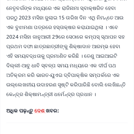
ନେତୃବର୍ଗଙ୍କ ମଧ୍ୟରେ ଏକ ରାଜିନାମା ସ୍ବାକ୍ଷରିତ ହେବା
ପରଠୁ 2023 ମସିହା ଜୁଲାଇ 15 ତାରିଖ ଦିନ ଏଥି ନିମନ୍ତେ ଆଉ
ଏକ ବୁଝାମଣା ପତ୍ରରେ ହସ୍ତାକ୍ଷର କରାଯାଇଥିଲା । ଏବେ
2024 ମସିହା ଜାନୁଆରୀ 29ରେ ସେଠାରେ କମ୍ପସ୍ ସ୍ଥାପନ ସହ
ପ୍ରଥମ ଦଫା ଛାତ୍ରଛାତ୍ରୀଙ୍କୁ ଶିକ୍ଷାଦାନ ଆରମ୍ଭ ହେବା
ଏହି ସମୟବଦ୍ଧତାକୁ ପ୍ରମାଣିତ କରିଛି । ତେଣୁ ଆଇଆଇଟି
ଦିଲ୍ଲୀ-ଆବୁ ଧାବି ସ୍ବଳ୍ପ ସମୟ ମଧ୍ୟରେ ଏକ ଦୀର୍ଘ ପଥ
ଅତିକ୍ରମ କରି ଭାରତ-ୟୁଏଇ ଦ୍ବିପାକ୍ଷିକ ସମ୍ପର୍କରେ ଏକ
ଉଲ୍ଲେଖନୀୟ ଉଦାହରଣ ସୃଷ୍ଟି କରିପାରିଛି ବୋଲି ଲେଖିଛନ୍ତି
କେନ୍ଦ୍ର ଶିକ୍ଷାମନ୍ତ୍ରୀ ଧର୍ମେନ୍ଦ୍ର ପ୍ରଧାନ ।
ଅଧିକ ପଢ଼ନ୍ତୁ
ଦେଶ
ଖବର: