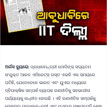
ଅର୍ଗସ ବ୍ୟୁରୋ:
ପ୍ରଧାନମନ୍ତ୍ରୀ ମୋଦିଙ୍କ ସଦ୍ୟତମ
ସଂଯୁକ୍ତ ଆରବ ଏମିରେଟ୍ସ ଗସ୍ତ ଏଭଳି ଏକ ସମୟରେ
ଘଟିଛି, ଯେତେବେଳେ ଭାରତ ଏବଂ ୟୁଏଇ ମଧ୍ୟରେ
ଦ୍ବିପାକ୍ଷିକ ସମ୍ପର୍କ ବ୍ୟାପକ ରଣନୀତିକୁ ସହଭାଗୀତା
ପର୍ଯ୍ୟାୟକୁ ଉନ୍ନୀତ ହୋଇଛି । ଏହି ରଣନୀତିକ ସମ୍ପର୍କକୁ
ଦୋହରାଇ ପ୍ରଧାନମନ୍ତ୍ରୀ ଏବଂ ୟୁଏଇର ରାଷ୍ଟ୍ରପତି ଶେଖ୍