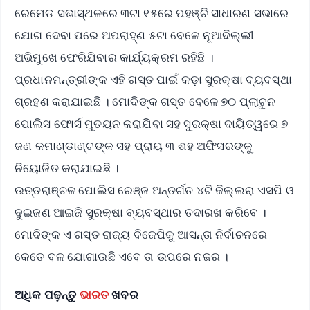
ରେମେଡ ସଭାସ୍ଥଳରେ ୩ଟା ୧୫ରେ ପହଞ୍ଚି ସାଧାରଣ ସଭାରେ
ଯୋଗ ଦେବା ପରେ ଅପରାହ୍ଣ ୫ଟା ବେଳେ ନୂଆଦିଲ୍ଲୀ
ଅଭିମୁଖେ ଫେରିଯିବାର କାର୍ଯ୍ୟକ୍ରମ ରହିଛି ।
ପ୍ରଧାନମନ୍ତ୍ରୀଙ୍କ ଏହି ଗସ୍ତ ପାଇଁ କଡ଼ା ସୁରକ୍ଷା ବ୍ୟବସ୍ଥା
ଗ୍ରହଣ କରାଯାଇଛି । ମୋଦିଙ୍କ ଗସ୍ତ ବେଳେ ୭୦ ପ୍ଲାଟୁନ
ପୋଲିସ ଫୋର୍ସ ମୁତୟନ କରାଯିବା ସହ ସୁରକ୍ଷା ଦାୟିତ୍ୱରେ ୭
ଜଣ କମାଣ୍ଡାଣ୍ଟଙ୍କ ସହ ପ୍ରାୟ ୩ ଶହ ଅଫିସରଙ୍କୁ
ନିୟୋଜିତ କରାଯାଇଛି ।
ଉତ୍ତରାଞ୍ଚଳ ପୋଲିସ ରେଞ୍ଜ ଅନ୍ତର୍ଗତ ୪ଟି ଜିଲ୍ଲରା ଏସପି ଓ
ଦୁଇଜଣ ଆଇଜି ସୁରକ୍ଷା ବ୍ୟବସ୍ଥାର ତଦାରଖ କରିବେ ।
ମୋଦିଙ୍କ ଏ ଗସ୍ତ ରାଜ୍ୟ ବିଜେପିକୁ ଆସନ୍ତା ନିର୍ବାଚନରେ
କେତେ ବଳ ଯୋଗାଉଛି ଏବେ ତା ଉପରେ ନଜର ।
ଅଧିକ ପଢ଼ନ୍ତୁ
ଭାରତ
ଖବର