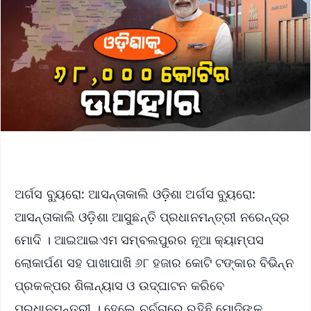
ଅର୍ଗସ ବ୍ୟୁରୋ: ଆସନ୍ତାକାଲି ଓଡ଼ିଶା ଅର୍ଗସ ବ୍ୟୁରୋ:
ଆସନ୍ତାକାଲି ଓଡ଼ିଶା ଆସୁଛନ୍ତି ପ୍ରଧାନମନ୍ତ୍ରୀ ନରେନ୍ଦ୍ର
ମୋଦି । ଆଇଆଇଏମ ସମ୍ବଲପୁରର ନୂଆ କ୍ୟାମ୍ପସ
ଲୋକାର୍ପଣ ସହ ପାଖାପାଖି ୬୮ ହଜାର କୋଟି ଟଙ୍କାର ବିଭିନ୍ନ
ପ୍ରକଳ୍ପର ଶିଳାନ୍ୟାସ ଓ ଉଦ୍‌ଘାଟନ କରିବେ
ପ୍ରଧାନମନ୍ତ୍ରୀ । ହେଲେ ଚର୍ଚ୍ଚାରେ ରହିଛି ମୋଦିଙ୍କ