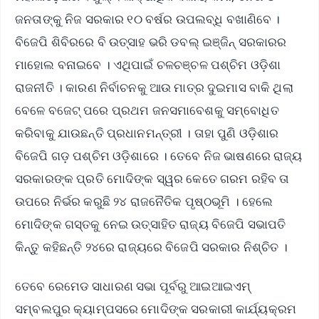
ଜନତାଙ୍କୁ ନିଜ ସରକାର ୧୦ ବର୍ଷର ଉପଲବ୍ଧି ବଖାଣିବେ ।
ବିଜେପି ଶିବିରରେ ବି ଉତ୍ସାହ ଭରି ଡବଲ୍ ଇଞ୍ଜିନ୍ ସରକାରର
ମାହୋଲ ବନାଇବେ । ଏଥିପାଇଁ ଚଳଚଞ୍ଚଳ ପଶ୍ଚିମ ଓଡ଼ିଶା
ରାଜନୀତି । କାରଣ ନିର୍ବାଚନକୁ ଆଉ ମାତ୍ର ଦୁଇମାସ ବାକି ଥିଲା
ବେଳେ ବଜେଟ୍ ପରେ ପ୍ରଥମ ଜନସମାବେଶକୁ ସମ୍ବୋଧିତ
କରିବାକୁ ଯାଉଛନ୍ତି ପ୍ରଧାନମନ୍ତ୍ରୀ । ତାହା ପୁଣି ଓଡ଼ିଶାର
ବିଜେପି ଗଡ଼ ପଶ୍ଚିମ ଓଡ଼ିଶାରେ । ତେବେ ନିଜ ଭାଷଣରେ ରାଜ୍ୟ
ସରକାରଙ୍କ ପ୍ରତି ମୋଦିଙ୍କ ସ୍ୱର କେତେ ଗରମ ରହିବ ତା
ଉପରେ ନିର୍ଭର କରୁଛି ୨୪ ରାଜନୈତିକ ପୃଷ୍ଠଭୂମି । ହେଲେ
ମୋଦିଙ୍କ ଗସ୍ତକୁ ନେଇ ଉତ୍ସାହିତ ରାଜ୍ୟ ବିଜେପି ସଭାପତି
କିନ୍ତୁ କହିଛନ୍ତି ୨୪ରେ ରାଜ୍ୟରେ ବିଜେପି ସରକାର ନିଶ୍ଚିତ ।
ତେବେ ରେମେଡ ସାଧାରଣ ସଭା ପୂର୍ବରୁ ଆଇଆଇଏମ୍
ସମ୍ବଲପୁର କ୍ୟାମ୍ପସରେ ମୋଦିଙ୍କ ସରକାରୀ କାର୍ଯ୍ୟକ୍ରମ