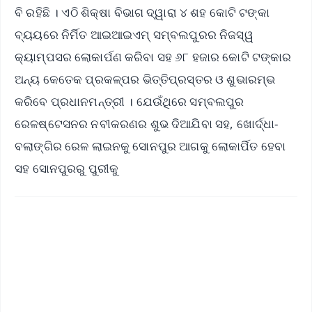
ବି ରହିଛି । ଏଠି ଶିକ୍ଷା ବିଭାଗ ଦ୍ୱାରା ୪ ଶହ କୋଟି ଟଙ୍କା
ବ୍ୟୟରେ ନିର୍ମିତ ଆଇଆଇଏମ୍ ସମ୍ବଲପୁରର ନିଜସ୍ୱ
କ୍ୟାମ୍ପସର ଲୋକାର୍ପଣ କରିବା ସହ ୬୮ ହଜାର କୋଟି ଟଙ୍କାର
ଅନ୍ୟ କେତେକ ପ୍ରକଳ୍ପର ଭିତ୍ତିପ୍ରସ୍ତର ଓ ଶୁଭାରମ୍ଭ
କରିବେ ପ୍ରଧାନମନ୍ତ୍ରୀ । ଯେଉଁଥିରେ ସମ୍ବଲପୁର
ରେଳଷ୍ଟେସନର ନବୀକରଣର ଶୁଭ ଦିଆଯିବା ସହ, ଖୋର୍ଦ୍ଧା-
ବଲାଙ୍ଗିର ରେଳ ଲାଇନକୁ ସୋନପୁର ଆଗକୁ ଲୋକାର୍ପିତ ହେବା
ସହ ସୋନପୁରରୁ ପୁରୀକୁ