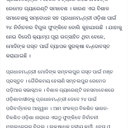
ରେମେଡ ଗ୍ୟାରେଣ୍ଟି ସମାବେଶ । କାରଣ ଏଇ ବିଶାଳ
ସମାବେଶକୁ ସମ୍ବୋଧନ ସହ ପ୍ରଧାନମନ୍ତ୍ରୀ ଓଡ଼ିଶା ପାଇଁ
୨୪ ନିର୍ବାଚନର ବିଗୁଲ ଫୁଙ୍କିବେ ବୋଲି କୁହାଯାଉଛି । ଯାହାକୁ
ନେଇ ବିଜେପି କ୍ୟାମ୍ପ ପୂରା ଉତ୍ସାହିତ ଥିବା ବେଳେ,
ମୋଦିଙ୍କ ଗସ୍ତ ପାଇଁ ବ୍ୟାପକ ସୁରକ୍ଷା ବନ୍ଦୋବସ୍ତ
କରାଯାଇଛି ।
ପ୍ରଧାନମନ୍ତ୍ରୀ ମୋଦିଙ୍କ ସମ୍ବଲପୁର ଗସ୍ତ ପାଇଁ ମଞ୍ଚ
ପ୍ରସ୍ତୁତ । ଗୈରିକମୟ ହେଲାଣି ସମ୍ବଲପୁର ରେମେଡ
ପଡ଼ିଆର ସଭାସ୍ଥଳ । ବିଶାଳ ଗ୍ୟାରେଣ୍ଟି ଜନସମାବେଶରେ
ଓଡ଼ିଶାବାସୀଙ୍କୁ ପ୍ରଧାନମନ୍ତ୍ରୀ ଦେବେ ୨୪ ପାଇଁ
ପରିବର୍ତ୍ତନର ଆହ୍ୱାନ । ଆମ ସଂକଳ୍ପ ବିକଶିତ ଭାରତ-
ବିକଶିତ ଓଡ଼ିଶା ନାରାରେ ଏଇଠୁ ଫୁଙ୍କିବେ ନିର୍ବାଚନୀ
ମହାଲଢ଼େଇର ବିଗୁଲ୍ । ଲକ୍ଷାଧିକ ଦଳୀୟ କର୍ମୀ, ନେତା ଓ