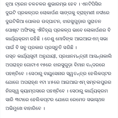
ନୂଆ ଟ୍ରେନ ଚଳଚଳର ଶୁଭାରମ୍ଭ ହେବ । ଏନଟିପିସିର
ଦୁଇଟି ପ୍ରକଳ୍ପର ଲୋକାର୍ପଣ ସାଙ୍ଗକୁ ବ୍ରାହ୍ମଣୀ ନଦୀରେ
ଦୁଇଟିକିଆ ପୋଲର ଉଦ୍ଘାଟନ, ଝାରସୁଗୁଡ଼ାର ପୁରାତନ
ପୋଷ୍ଟ ଅଫିସକୁ ଐତିହ୍ୟ ପ୍ରକଳ୍ପ ଭାବେ ଲୋକାର୍ପଣର ବି
କାର୍ଯ୍ୟକ୍ରମ ରହିଛି । ତେଣୁ ମୋଦିଙ୍କ ଆଇଆଇଏମ୍ ସଭା
ପାଇଁ ବି ସବୁ ପ୍ରକାର ପ୍ରସ୍ତୁତି ସରିଛି ।
ଗସ୍ତ କାର୍ଯ୍ୟସୂଚୀ ଅନୁଯାୟୀ, ପ୍ରଧାନମନ୍ତ୍ରୀ ଆସନ୍ତାକାଲି
ଅପରାହ୍ନ ଗୋଟାଏ ୧୫ରେ ଝାରସୁଗୁଡ଼ା ବିମାନ ବନ୍ଦରରେ
ପହଞ୍ଚିବେ । ସେଠାରୁ ବାୟୁସେନାର ସ୍ୱତନ୍ତ୍ର ହେଲିକପ୍ଟର
ଯୋଗେ ଅପରାହ୍ଣ ୧ଟା ୪୫ରେ ଆଇଆଇଏମ୍ ସମ୍ବଲପୁରର
ନିଜସ୍ୱ କ୍ୟାମ୍ପସରେ ପହଞ୍ଚିବେ । ସେଠାରୁ କାର୍ଯ୍ୟକ୍ରମ
ସାରି ୩ଟାରେ ହେଲିକପ୍ଟର ଯୋଗେ ରେମେଡ ସଭାସ୍ଥଳ
ଅଭିମୁଖେ ବାହାରିବେ ।