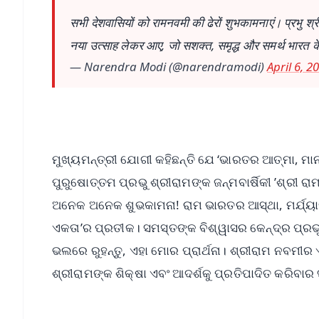
सभी देशवासियों को रामनवमी की ढेरों शुभकामनाएं। प्रभु 
नया उत्साह लेकर आए, जो सशक्त, समृद्ध और समर्थ भारत के
— Narendra Modi (@narendramodi)
April 6, 2
ମୁଖ୍ୟମନ୍ତ୍ରୀ ଯୋଗୀ କହିଛନ୍ତି ଯେ ‘ଭାରତର ଆତ୍ମା, ମା
ପୁରୁଷୋତ୍ତମ ପ୍ରଭୁ ଶ୍ରୀରାମଙ୍କ ଜନ୍ମବାର୍ଷିକୀ ’ଶ୍ରୀ
ଅନେକ ଅନେକ ଶୁଭକାମନା! ରାମ ଭାରତର ଆସ୍ଥା, ମର୍ଯ୍ୟାଦ
ଏକତା’ର ପ୍ରତୀକ। ସମସ୍ତଙ୍କ ବିଶ୍ୱାସର କେନ୍ଦ୍ର ପ୍ରଭୁ
ଭଲରେ ରୁହନ୍ତୁ, ଏହା ମୋର ପ୍ରାର୍ଥନା। ଶ୍ରୀରାମ ନବମୀର 
ଶ୍ରୀରାମଙ୍କ ଶିକ୍ଷା ଏବଂ ଆଦର୍ଶକୁ ପ୍ରତିପାଦିତ କରିବ