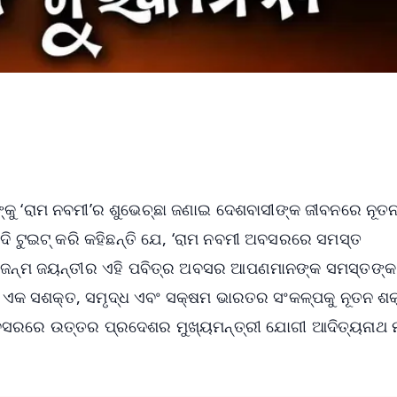
୍କୁ ‘ରାମ ନବମୀ’ର ଶୁଭେଚ୍ଛା ଜଣାଇ ଦେଶବାସୀଙ୍କ ଜୀବନରେ ନୂତ
ମୋଦି ଟୁଇଟ୍‌ କରି କହିଛନ୍ତି ଯେ, ‘ରାମ ନବମୀ ଅବସରରେ ସମସ୍ତ
ାମଙ୍କ ଜନ୍ମ ଜୟନ୍ତୀର ଏହି ପବିତ୍ର ଅବସର ଆପଣମାନଙ୍କ ସମସ୍ତଙ୍କ
 ଏକ ସଶକ୍ତ, ସମୃଦ୍ଧ ଏବଂ ସକ୍ଷମ ଭାରତର ସଂକଳ୍ପକୁ ନୂତନ ଶକ୍
ଅବସରରେ ଉତ୍ତର ପ୍ରଦେଶର ମୁଖ୍ୟମନ୍ତ୍ରୀ ଯୋଗୀ ଆଦିତ୍ୟନାଥ 