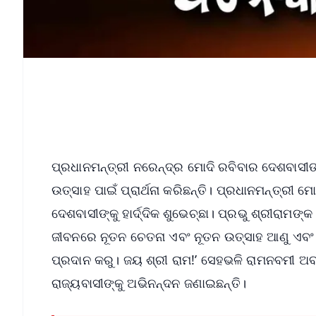
ପ୍ରଧାନମନ୍ତ୍ରୀ ନରେନ୍ଦ୍ର ମୋଦି ରବିବାର ଦେଶବାସୀଙ
ଉତ୍ସାହ ପାଇଁ ପ୍ରାର୍ଥନା କରିଛନ୍ତି। ପ୍ରଧାନମନ୍ତ୍ରୀ 
ଦେଶବାସୀଙ୍କୁ ହାର୍ଦ୍ଦିକ ଶୁଭେଚ୍ଛା। ପ୍ରଭୁ ଶ୍ରୀର
ଜୀବନରେ ନୂତନ ଚେତନା ଏବଂ ନୂତନ ଉତ୍ସାହ ଆଣୁ ଏବଂ
ପ୍ରଦାନ କରୁ। ଜୟ ଶ୍ରୀ ରାମ!’ ସେହଭଳି ରାମନବମୀ 
ରାଜ୍ୟବାସୀଙ୍କୁ ଅଭିନନ୍ଦନ ଜଣାଇଛନ୍ତି।