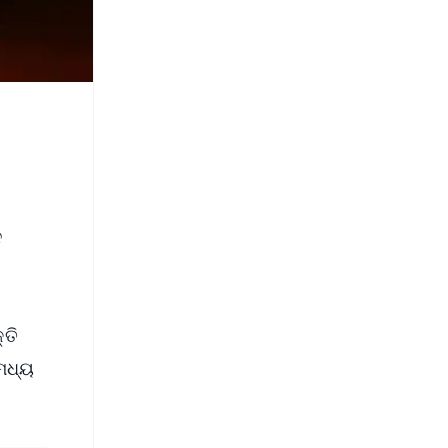
ନ
ତି
ମଧ୍ୟ