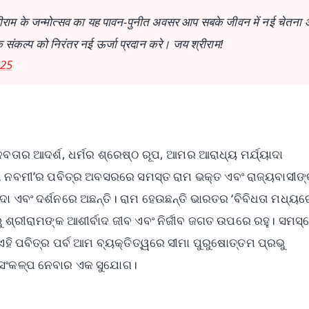
श्रीराम के जन्मोत्सव का यह पावन-पुनीत अवसर आप सबके जीवन में नई चेतना
 संकल्प को निरंतर नई ऊर्जा प्रदान करे। जय श्रीराम!
025
ନବତାର ଆଦର୍ଶ, ଧର୍ମର ଶ୍ରେଷ୍ଠ ରୂପ, ଆମର ଆରାଧ୍ୟ ମର୍ଯ୍ୟାଦା
 ରାମ ନବମୀ’ର ପବିତ୍ର ଅବସରରେ ସମସ୍ତ ରାମ ଭକ୍ତ ଏବଂ ରାଜ୍ୟବାସୀଙ୍
ା ଏବଂ ଦର୍ଶନରେ ଅଛନ୍ତି। ରାମ ହେଉଛନ୍ତି ଭାରତର ‘ବିବିଧତା ମଧ୍ୟର
 ଶ୍ରୀରାମଙ୍କ ଆଶୀର୍ବାଦ ଜୀବ ଏବଂ ନିର୍ଜୀବ ଜଗତ ଉପରେ ରହୁ। ସମସ୍
ଏହି ପବିତ୍ର ପର୍ବ ଆମ ବ୍ୟକ୍ତିତ୍ୱରେ ସୀମା ପୁରୁଷୋତ୍ତମ ପ୍ରଭୁ
ାର ସଂକଳ୍ପ ନେବାର ଏକ ସୁଯୋଗ।