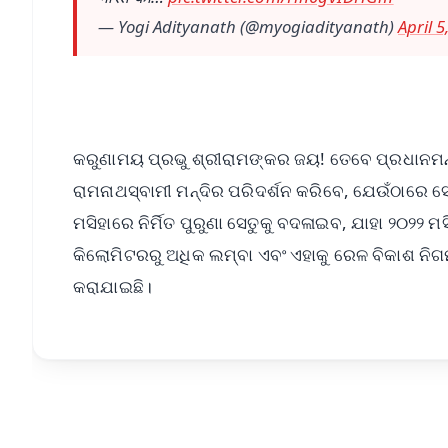
— Yogi Adityanath (@myogiadityanath)
April 5
କରୁଣାମୟ ପ୍ରଭୁ ଶ୍ରୀରାମଙ୍କର ଜୟ! ତେବେ ପ୍ରଧାନମ
ରାମନାଥସ୍ବାମୀ ମନ୍ଦିର ପରିଦର୍ଶନ କରିବେ, ଯେଉଁଠାରେ ସ
ମସିହାରେ ନିର୍ମିତ ପୁରୁଣା ସେତୁକୁ ବଦଳାଇବ, ଯାହା ୨୦୨୨ 
କିଲୋମିଟରରୁ ଅଧିକ ଲମ୍ବା ଏବଂ ଏହାକୁ ରେଳ ବିକାଶ ନିଗ
କରାଯାଇଛି।