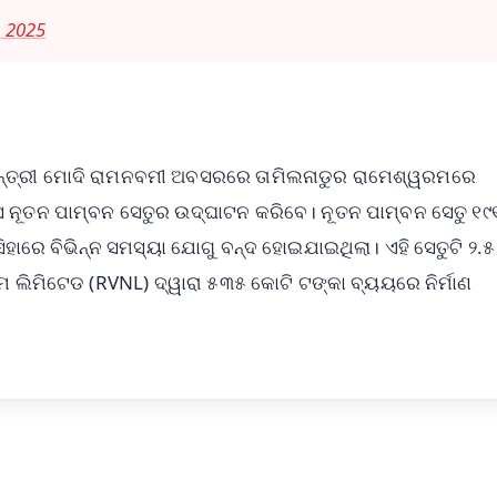
, 2025
ନ୍ତ୍ରୀ ମୋଦି ରାମନବମୀ ଅବସରରେ ତାମିଲନାଡୁର ରାମେଶ୍ୱରମରେ
େ ନୂତନ ପାମ୍ବନ ସେତୁର ଉଦ୍‌ଘାଟନ କରିବେ। ନୂତନ ପାମ୍ବନ ସେତୁ ୧୯
ମସିହାରେ ବିଭିନ୍ନ ସମସ୍ୟା ଯୋଗୁ ବନ୍ଦ ହୋଇଯାଇଥିଲା। ଏହି ସେତୁଟି ୨.୫
ମ ଲିମିଟେଡ (RVNL) ଦ୍ୱାରା ୫୩୫ କୋଟି ଟଙ୍କା ବ୍ୟୟରେ ନିର୍ମାଣ