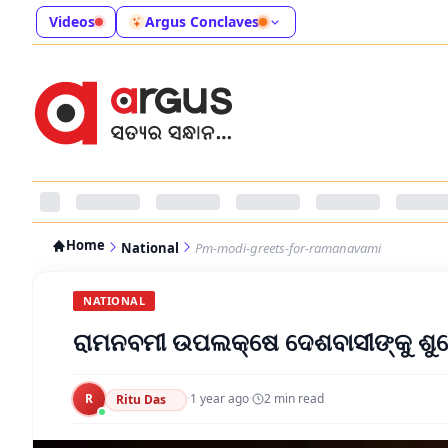
Videos
Argus Conclaves
Home
National
Pm-modi-greets-for-ramanavami
NATIONAL
ରାମନବମୀ ଉପଲକ୍ଷେ ଦେଶବାସୀଙ୍କୁ ଶୁ
R
·
1 year ago
·
2
min read
Ritu Das