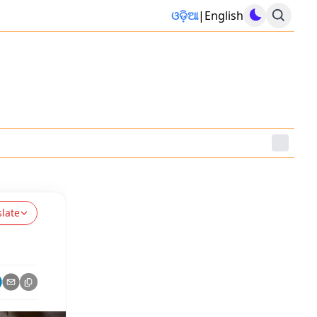
ଓଡ଼ିଆ
|
English
slate