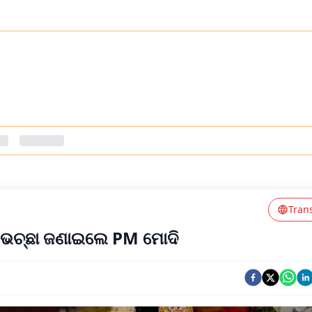
Tran
ଭେଚ୍ଛା ଜଣାଇଲେ PM ମୋଦି