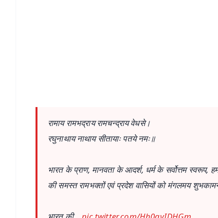
📱 Get Argus News App
📰 60 Word News
🎬 Argus Podcast
🔔 Free Notification Alerts
Download Free:
Android - Scan QR
i
रामाय रामभद्राय रामचन्द्राय वेधसे।
रघुनाथाय नाथाय सीतायाः पतये नमः॥
भारत के प्राण, मानवता के आदर्श, धर्म के सर्वोत्तम स्वरूप, ह
की समस्त रामभक्तों एवं प्रदेश वासियों को मंगलमय शुभकामन
भारत की…
pic.twitter.com/Hh0gvIDHGm