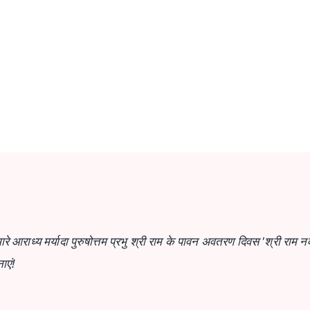
✨
📺 Live TV and Breaking News
⭐
⭐
⭐
⭐
4.8 Rating
50K+ Download
OS - Scan QR
मारे आराध्य मर्यादा पुरुषोत्तम प्रभु श्री राम के पावन अवतरण दिवस 'श्री राम न
ाएं!