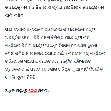
କାର୍ଯ୍ୟକ୍ରମ । 5 ଦିନ ଯାଏ ପ୍ରାଣ ପ୍ରତିଷ୍ଠା କାର୍ଯ୍ୟକ୍ରମ
ଜାରି ରହିବ ।
ସାରା ଦେଶର ମନ୍ଦିରରେ ସ୍ୱତନ୍ତ୍ର କାର୍ଯ୍ୟକ୍ରମ ମଧ୍ୟ
ଅନୁଷ୍ଠିତ ହେବ । ତିନି ମହଲା ବିଶିଷ୍ଟ ଅଯୋଧ୍ୟା ରାମ
ମନ୍ଦିରର ନିର୍ମାଣ କାର୍ଯ୍ୟ ଆସନ୍ତା ଡିସେମ୍ବର ଶେଷ ସୁଦ୍ଧା
ଶେଷ କରିବାକୁ ଲକ୍ଷ୍ୟ ରଖା ଯାଇଛି । ରାମଲାଲାଙ୍କୁ ମନ୍ଦିରର
ଗର୍ଭଗୃହରେ ସ୍ଥାପନା ସମାରୋହରେ ମନ୍ଦିର ପରିସରରେ
ପ୍ରବେଶ ପାଇଁ ପ୍ରାୟ 10 ହଜାର ଅତିଥିଙ୍କୁ ଅନୁମତି ଦିଆଯିବ
ବୋଲି ସୂଚନା ମିଳିଛି ।
ଅଧିକ ପଢ଼ନ୍ତୁ
ଦେଶ
ଖବର: