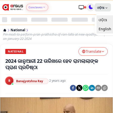
Conclaves
ଓଡ଼ିଆ
ଓଡ଼ିଆ
Argus Agri Vikas
English
National
Argus Nari Shakti
Pm-modi-to-perform-pran-prathistha-of-ram-lalla-at-new-ayodhya-temple-
on-january-22-2024
Argus Education Next
Translate
NATIONAL
2024 ଜାନୁଆରୀ 22 ତାରିଖରେ ହେବ ରାମଲାଲାଙ୍କ
Argus Health Connect
ପ୍ରାଣ ପ୍ରତିଷ୍ଠା
Argus Swaad Odisha
B
·
2 years ago
Banajyotshna Ray
Argus Chalo Dekhein Apna Desh