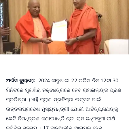
ଅର୍ଗସ ବ୍ୟୁରୋ:
2024 ଜାନୁଆରୀ 22 ତାରିଖ ଦିନ 12ଟା 30
ମିନିଟରେ ମୃଗଶିରା ନକ୍ଷେତ୍ରରେ ହେବ ରାମଲାଲାଙ୍କ ପ୍ରାଣ
ପ୍ରତିଷ୍ଠା । ଏହି ପ୍ରାଣ ପ୍ରତିଷ୍ଠା ଉତ୍ସବ ପାଇଁ
ଉତ୍ତରପ୍ରଦେଶ ମୁଖ୍ୟମନ୍ତ୍ରୀ ଯୋଗୀ ଆଦିତ୍ୟନାଥଙ୍କୁ
ଭେଟି ନିମନ୍ତ୍ରଣ ଜଣାଇଛନ୍ତି ଶ୍ରୀ ରାମ ଜନ୍ମଭୁମୀ ତୀର୍ଥ
କମିଟିର ସଦସ୍ୟ । 17 ଜାନୁଆରୀରୁ ଆରମ୍ଭ ହେବ