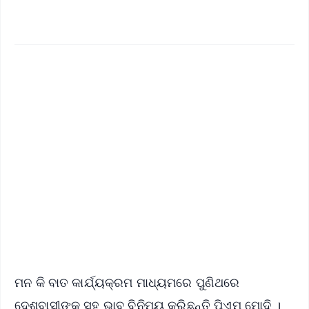
✨
📱 Get Argus News App
📰 60 Word News
🎬 Argus Podcast
📺 Live TV and Breaking News
🔔 Free Notification Alerts
Download Free:
Android - Scan QR
iOS - Scan QR
ମନ କି ବାତ କାର୍ଯ୍ୟକ୍ରମ ମାଧ୍ୟମରେ ପୁଣିଥରେ
ଦେଶବାସୀଙ୍କ ସହ ଭାବ ବିନିମୟ କରିଛନ୍ତି ପିଏମ୍‌ ମୋଦି ।