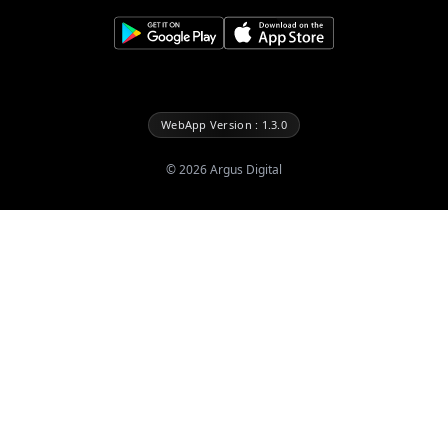
WebApp Version : 1.3.0
©
2026
Argus Digital