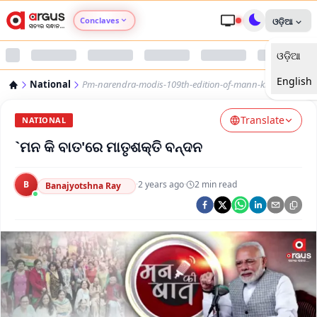
Conclaves
ଓଡ଼ିଆ
ଓଡ଼ିଆ
Argus Agri Vikas
English
National
Pm-narendra-modis-109th-edition-of-mann-ki-baat
Argus Nari Shakti
Translate
NATIONAL
Argus Education Next
`ମନ କି ବାତ'ରେ ମାତୃଶକ୍ତି ବନ୍ଦନ
Argus Health Connect
B
·
2 years ago
·
2
min read
Banajyotshna Ray
Argus Swaad Odisha
Argus Chalo Dekhein Apna Desh