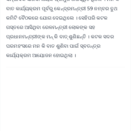
ବାତ କାର୍ଯ୍ୟକ୍ରମ ପୂର୍ବରୁ କେନ୍ଦ୍ରମନ୍ତ୍ରୀ 59 ନମ୍ବର ବୁଥ
କମିଟି ବୈଠକରେ ଯୋଗ ଦେଇଥିଲେ । ସେହିପରି କଟକ
ଗସ୍ତରେ ଆସିଥିବା ରେଳମନ୍ତ୍ରୀ ଲୋକଙ୍କ ସହ
ପ୍ରଧାନମନ୍ତ୍ରୀଙ୍କ ମନ୍ କି ବାତ୍ ଶୁଣିଛନ୍ତି । କଟକ ସଦର
ପରମହଂସରେ ମନ କି ବାତ ଶୁଣିବା ପାଇଁ ସ୍ବତନ୍ତ୍ର
କାର୍ଯ୍ୟକ୍ରମ ଆୟୋଜନ ହୋଇଥିଲା ।