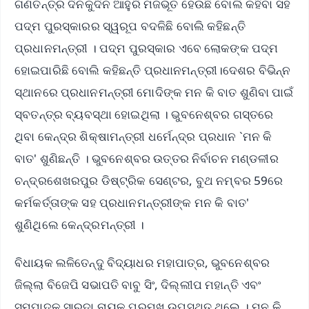
ଗଣତନ୍ତ୍ର ଦିନକୁଦିନ ଆହୁରି ମଜଭୂତ ହେଉଛି ବୋଲି କହିବା ସହ
ପଦ୍ମ ପୁରସ୍କାରର ସ୍ୱରୂପ ବଦଳିଛି ବୋଲି କହିଛନ୍ତି
ପ୍ରଧାନମନ୍ତ୍ରୀ । ପଦ୍ମ ପୁରସ୍କାର ଏବେ ଲୋକଙ୍କ ପଦ୍ମ
ହୋଇପାରିଛି ବୋଲି କହିଛନ୍ତି ପ୍ରଧାନମନ୍ତ୍ରୀ।ଦେଶର ବିଭିନ୍ନ
ସ୍ଥାନରେ ପ୍ରଧାନମନ୍ତ୍ରୀ ମୋଦିଙ୍କ ମନ କି ବାତ ଶୁଣିବା ପାଇଁ
ସ୍ବତନ୍ତ୍ର ବ୍ୟବସ୍ଥା ହୋଇଥିଲା । ଭୁବନେଶ୍ବର ଗସ୍ତରେ
ଥିବା କେନ୍ଦ୍ର ଶିକ୍ଷାମନ୍ତ୍ରୀ ଧର୍ମେନ୍ଦ୍ର ପ୍ରଧାନ `ମନ କି
ବାତ' ଶୁଣିଛନ୍ତି । ଭୁବନେଶ୍ବର ଉତ୍ତର ନିର୍ବାଚନ ମଣ୍ଡଳୀର
ଚନ୍ଦ୍ରଶେଖରପୁର ଡିଷ୍ଟ୍ରିକ ସେଣ୍ଟର, ବୁଥ ନମ୍ବର 59ରେ
କର୍ମକର୍ତ୍ତାଙ୍କ ସହ ପ୍ରଧାନମନ୍ତ୍ରୀଙ୍କ ମନ କି ବାତ'
ଶୁଣିଥିଲେ କେନ୍ଦ୍ରମନ୍ତ୍ରୀ ।
ବିଧାୟକ ଲଳିତେନ୍ଦୁ ବିଦ୍ୟାଧର ମହାପାତ୍ର, ଭୁବନେଶ୍ବର
ଜିଲ୍ଲା ବିଜେପି ସଭାପତି ବାବୁ ସିଂ, ଦିଲ୍ଲୀପ ମହାନ୍ତି ଏବଂ
ସମ୍ପାଦକ ସାରଦା ନାୟକ ପ୍ରମୁଖ ଉପସ୍ଥିତ ଥିଲେ । ମନ କି