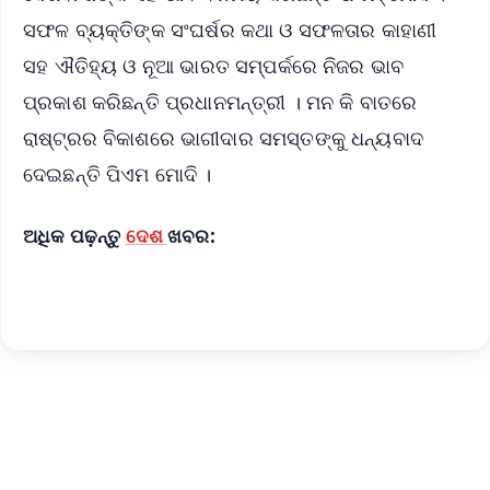
ସଫଳ ବ୍ୟକ୍ତିଙ୍କ ସଂଘର୍ଷର କଥା ଓ ସଫଳତାର କାହାଣୀ
ସହ ଐତିହ୍ୟ ଓ ନୂଆ ଭାରତ ସମ୍ପର୍କରେ ନିଜର ଭାବ
ପ୍ରକାଶ କରିଛନ୍ତି ପ୍ରଧାନମନ୍ତ୍ରୀ । ମନ କି ବାତରେ
ରାଷ୍ଟ୍ରର ବିକାଶରେ ଭାଗୀଦାର ସମସ୍ତଙ୍କୁ ଧନ୍ୟବାଦ
ଦେଇଛନ୍ତି ପିଏମ ମୋଦି ।
ଅଧିକ ପଢ଼ନ୍ତୁ
ଦେଶ
ଖବର: