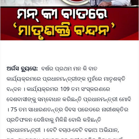
ଅର୍ଗସ ବ୍ୟୁରୋ:
ବର୍ଷର ପ୍ରଥମ ମନ କି ବାତ
କାର୍ଯ୍ୟକ୍ରମରେ ପ୍ରଧାନମନ୍ତ୍ରୀଙ୍କ ମୁହଁରେ ମାତୃଶକ୍ତି
ବନ୍ଦନ । କାର୍ଯ୍ୟକ୍ରମର 109 ତମ ସଂସ୍କରଣରେ
ଦେଶବାସୀଙ୍କୁ ସମ୍ବୋଧନ କରିଛନ୍ତି ପ୍ରଧାନମନ୍ତ୍ରୀ ମୋଦି
। 75 ତମ ସାଧାରଣତନ୍ତ୍ର ଦିବସ ପରେଡରେ ନାରୀଶକ୍ତିର
ପ୍ରତିଫଳନ ଦେଖିବାକୁ ମିଳିଛି ବୋଲି କହିଛନ୍ତି
ପ୍ରଧାନମନ୍ତ୍ରୀ । ବେଟି ବଚାଓ-ବେଟି ବଢାଅ ଅଭିଯାନ,