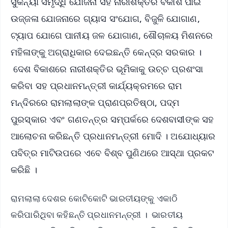
ସୁକନ୍ୟା ସମୃଦ୍ଧି ଯୋଜନା ସହ ନାରୀଶକ୍ତିର ବିକାଶ ପାଇଁ
ଉଜ୍ଜଳା ଯୋଜନାରେ ଗ୍ୟାସ ସଂଯୋଗ, ବିଜୁଳି ଯୋଗାଣ,
ଟ୍ୟାପ ଯୋଗେ ପାନୀୟ ଜଳ ଯୋଗାଣ, ଶୌଚାଳୟ ମିଶନରେ
ମହିଳାଙ୍କୁ ଅଗ୍ରାଧିକାର ଦେଇଛନ୍ତି କେନ୍ଦ୍ର ସରକାର ।
ଦେଶ ବିକାଶରେ ନାରୀଶକ୍ତିର ଭୂମିକାକୁ ଉଚ୍ଚ ପ୍ରଶଂସା
କରିବା ସହ ପ୍ରଧାନମନ୍ତ୍ରୀ କାର୍ଯ୍ୟକ୍ରମରେ ରାମ
ମନ୍ଦିରରେ ରାମଲାଲାଙ୍କ ପ୍ରାଣପ୍ରତିଷ୍ଠା, ପଦ୍ମ
ପୁରସ୍କାର ଏବଂ ଗଣତନ୍ତ୍ର ସମ୍ପର୍କରେ ଦେଶବାସୀଙ୍କ ସହ
ଆଲୋଚନା କରିଛନ୍ତି ପ୍ରଧାନମନ୍ତ୍ରୀ ମୋଦି । ଅଯୋଧ୍ୟାର
ପବିତ୍ର ମାଟିଉପରେ ଏବେ ବିଶ୍ବ ପୁଣିଥରେ ଆସ୍ଥା ପ୍ରକଟ
କରିଛି ।
ରାମଲାଲା ଦେଶର କୋଟିକୋଟି ଭାରତୀୟଙ୍କୁ ଏକାଠି
କରିପାରିଥିବା କହିଛନ୍ତି ପ୍ରଧାନମନ୍ତ୍ରୀ । ଭାରତୀୟ