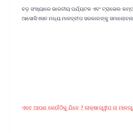
ବଡ଼ ସଂଖ୍ୟାରେ ଭାରତୀୟ ପର୍ଯ୍ୟଟକ ଏବଂ ଟ୍ରାଭେଲ କମ୍ପାନୀ
ଆସୋସିଏସନ ମଧ୍ୟ ମାଳଦ୍ବୀପ ସରକାରଙ୍କୁ ସମାଲୋଚନା 
📱 Get Argus News App
📰 60 Word News
🎬 Argus Podcast
🔔 Free Notification Alerts
Download Free:
Android - Scan QR
i
ଏବେ ଆପଣ କେଉଁଠିକୁ ଯିବେ ? ଲାକ୍ଷାଦ୍ୱୀପ ନା ମାଳଦ