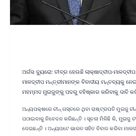
ଅର୍ଗସ ବ୍ୟୁରୋ: ତୀବ୍ର ହେଉଛି ଲାକ୍ଷାଦ୍ବୀପ-ମାଳଦ୍ବ
ମାଳଦ୍ବୀପ ମନ୍ତ୍ରୀମାନଙ୍କ ବିବାଦୀୟ ମନ୍ତବ୍ୟକୁ ନେଇ 
ମହମ୍ମଦ ମୁଇଜୁଙ୍କୁ ପଦରୁ ବହିଷ୍କାର କରିବାକୁ ଦାବି କର
ଅନ୍ୟପକ୍ଷରେ ଚୀନ୍‌ ଗସ୍ତରେ ଥିବା ରାଷ୍ଟ୍ରପତି ମୁଇଜୁ ଚୀନ
ପଠାଇବାକୁ ନିବେଦନ କରିଛନ୍ତି । ସୂଚନା ମିଳିଛି କି, ମୁଇଜୁ 
ଦେଇଛନ୍ତି । ଅନ୍ୟପଟେ ଭାରତ ସହିତ ବିବାଦ କରିବା ମାଳଦ