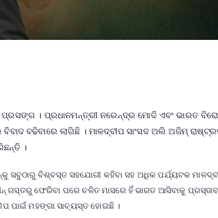
ୀପ ପ୍ରସଙ୍ଗ । ପ୍ରଧାନମନ୍ତ୍ରୀ ନରେନ୍ଦ୍ର ମୋଦି ଏବଂ ଭାରତ ବିର
ବିବାଦ ବଢିବାରେ ଲାଗିଛି । ମାଳଦ୍ବୀପ ସାଂସଦ ଅଲି ଅଜିମ୍ ରାଷ୍ଟ୍ର
ିଛନ୍ତି ।
୍‌କୁ ସବୁଠାରୁ ବିଶ୍ବସ୍ତ ସହଯୋଗୀ କହିବା ସହ ଅଧିକ ପର୍ଯ୍ୟଟକ ମାଳଦ୍
ଚୀନ୍‌ ଗସ୍ତରୁ ଫେରିବା ପରେ ଚଳିତ ମାସରେ ହିଁ ଭାରତ ଆସିବାକୁ ପ୍ରସ୍ତା
ୀପ ପାଇଁ ମହଙ୍ଗା ସାବ୍ୟସ୍ତ ହୋଇଛି ।