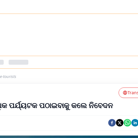
-tourists
Tran
ଅଧିକ ପର୍ଯ୍ୟଟକ ପଠାଇବାକୁ କଲେ ନିବେଦନ