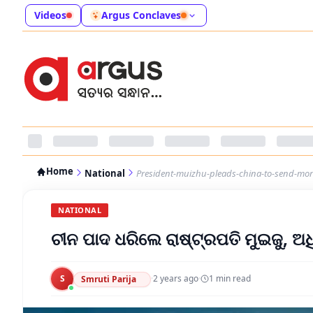
Videos
Argus Conclaves
Home
National
President-muizhu-pleads-china-to-send-more
NATIONAL
ଚୀନ ପାଦ ଧରିଲେ ରାଷ୍ଟ୍ରପତି ମୁଇଜୁ, 
S
·
2 years ago
·
1
min read
Smruti Parija