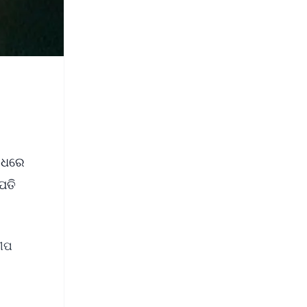
ୋଧରେ
ପତି
ବୀପ
ବ