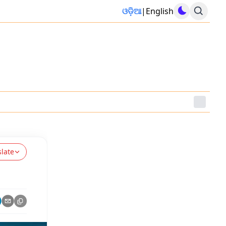
ଓଡ଼ିଆ
|
English
slate