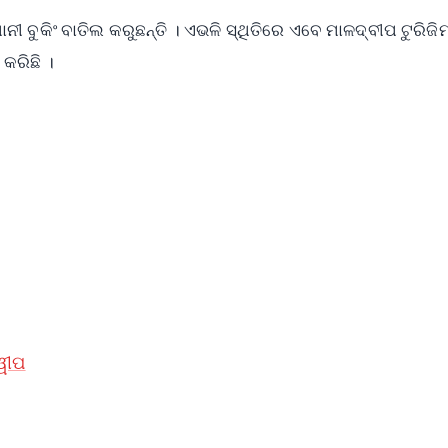
 ବୁକିଂ ବାତିଲ କରୁଛନ୍ତି । ଏଭଳି ସ୍ଥିତିରେ ଏବେ ମାଳଦ୍ବୀପ ଟୁରିଜି
କରିଛି ।
✨
📺 Live TV and Breaking News
⭐
⭐
⭐
⭐
4.8 Rating
50K+ Download
OS - Scan QR
୍ୱୀପ