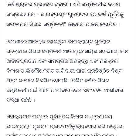
'ଭବିଷ୍ୟତର ପ୍ରବେଶ ଦ୍ବାର'। ଏହି ସମ୍ମିଳନୀର ଦଶମ
ସଂସ୍କରଣରେ " ଭାଇବ୍ରାଣ୍ଟ ଗୁଜରାଟର ୨୦ ବର୍ଷ ପୂର୍ତ୍ତିକୁ
ସଫଳତାର ଶିଖର ସମ୍ମିଳନୀ" ଭାବରେ ପାଳନ କରାଯିବ ।
୨୦୦୩ରେ ଆରମ୍ଭ ହୋଇଥିବା ଭାଇବ୍ରାଣ୍ଟ ଗୁଜରାଟ
ଗ୍ଲୋବାଲ ଶିଖର ସମ୍ମିଳନୀ ଆଜି ବ୍ୟବସାୟିକ ସହଯୋଗ, ଜ୍ଞାନ
ଆଦାନପ୍ରଦାନ ଏବଂ ସାମଗ୍ରିକ ଅଭିବୃଦ୍ଧି ଏବଂ ନିରନ୍ତର
ବିକାଶ ପାଇଁ କୌଶଳଗତ ଭାଗିଦାରୀ ପାଇଁ ପ୍ରତିଷ୍ଠିତ ବିଶ୍ବ
ମଞ୍ଚ ଭାବରେ ବିକଶିତ ହୋଇଛି । ଚଳିତ ବର୍ଷର ଶିଖର
ସମ୍ମିଳନୀ ପାଇଁ ୩୪ଟି ଅଂଶୀଦାର ଦେଶ ଏବଂ ୧୬ଟି ଅଂଶୀଦାର
ସଂସ୍ଥା ରହିଛି ।
ଏହାବ୍ୟତୀତ ଉତ୍ତର-ପୂର୍ବାଞ୍ଚଳ ବିକାଶ ମନ୍ତ୍ରଣାଳୟ
ଭାଇବ୍ରାଣ୍ଟ ଗୁଜରାଟ ପ୍ଲାଟଫର୍ମକୁ ବ୍ୟବହାର କରି ଉତ୍ତର-
ପୂର୍ବାଞ୍ଚଳରେ ପୁଞ୍ଜିନିବେଶର ସୁଯୋଗ ପ୍ରଦର୍ଶିତ କରିବ ।