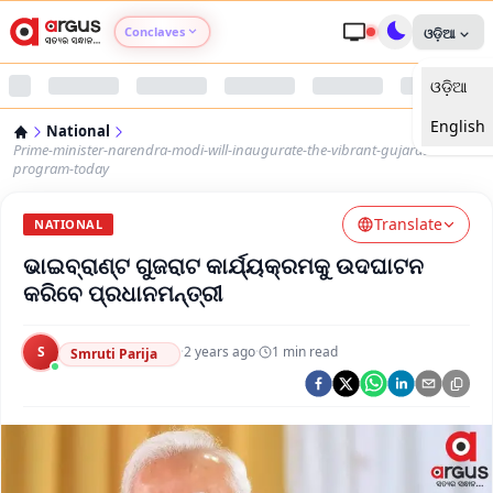
Conclaves
ଓଡ଼ିଆ
ଓଡ଼ିଆ
Argus Agri Vikas
English
National
Argus Nari Shakti
Prime-minister-narendra-modi-will-inaugurate-the-vibrant-gujarat-
program-today
Argus Education Next
Translate
NATIONAL
ଭାଇବ୍ରାଣ୍ଟ ଗୁଜରାଟ କାର୍ଯ୍ୟକ୍ରମକୁ ଉଦଘାଟନ
Argus Health Connect
କରିବେ ପ୍ରଧାନମନ୍ତ୍ରୀ
Argus Swaad Odisha
S
·
2 years ago
·
1
min read
Smruti Parija
Argus Chalo Dekhein Apna Desh