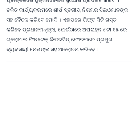
ଚଳିତ କାର୍ଯ୍ୟକ୍ରମରେ ଶୀର୍ଷ ସ୍ତରୀୟ ନିଗମର ସିଇଓମାନଙ୍କ
ସହ ବୈଠକ କରିବେ ମୋଦି । ଏହାପରେ ଗିଫ୍ଟ ସିଟି ଗସ୍ତ
କରିବେ ପ୍ରଧାନମନ୍ତ୍ରୀ, ଯେଉଁଠାରେ ଅପରାହ୍ନ ୫ଟା ୧୫ ରେ
ଗ୍ଲୋବାଲ ଫିନଟେକ୍ ଲିଡରସିପ୍ ଫୋରମରେ ପ୍ରମୁଖ
ବ୍ୟବସାୟୀ ନେତାଙ୍କ ସହ ଆଲୋଚନା କରିବେ ।