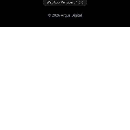
WebApp Version : 1.3.0
©
2026
Argus Digital