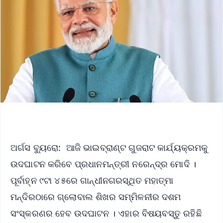
ଅର୍ଗସ ବ୍ୟୁରୋ: ଆଜି ଭାଇବ୍ରାଣ୍ଟ ଗୁଜରାଟ କାର୍ଯ୍ୟକ୍ରମକୁ
ଉଦଘାଟନ କରିବେ ପ୍ରଧାନମନ୍ତ୍ରୀ ନରେନ୍ଦ୍ର ମୋଦି ।
ପୂର୍ବାହ୍ନ ୯ଟା ୪୫ରେ ଗାନ୍ଧୀନଗରସ୍ଥିତ ମହାତ୍ମା
ମନ୍ଦିରଠାରେ ଗ୍ଲୋବାଲ ଶିଖର ସମ୍ମିଳନୀର ଦଶମ
ସଂସ୍କରଣର ହେବ ଉଦଘାଟନ । ଏହାର ବିଷୟବସ୍ତୁ ରହିଛି