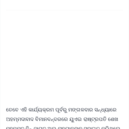
✨
📱 Get Argus News App
📰 60 Word News
🎬 Argus Podcast
📺 Live TV and Breaking News
🔔 Free Notification Alerts
Download Free:
Android - Scan QR
iOS - Scan QR
ତେବେ ଏହି କାର୍ଯ୍ୟକ୍ରମ ପୂର୍ବରୁ ମଙ୍ଗଳବାର ସନ୍ଧ୍ୟାରେ
ଅହମ୍ମଦାବାଦ ବିମାନବନ୍ଦରରେ ୟୁଏଇ ରାଷ୍ଟ୍ରପତି ଶେଖ
ମହମ୍ମଦ ବିନ୍ ଜାୟଦ ଅଲ ନାହୟାନଙ୍କୁ ସ୍ବାଗତ କରିଥିଲେ