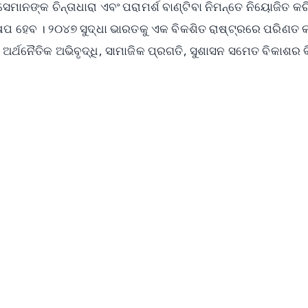
ସେମାନଙ୍କ ଚିନ୍ତାଧାରା ଏବଂ ପରାମର୍ଶ ବାଣ୍ଟିବା ନିମନ୍ତେ ନିୟୋଜିତ କ
ପ ହେବ । ୨୦୪୭ ସୁଦ୍ଧା ଭାରତକୁ ଏକ ବିକଶିତ ରାଷ୍ଟ୍ରରେ ପରିଣତ 
ର୍ଥନୈତିକ ଅଭିବୃଦ୍ଧି, ସାମାଜିକ ପ୍ରଗତି, ସୁଶାସନ ସମେତ ବିକାଶର ବି
✨
📺 Live TV and Breaking News
⭐
⭐
⭐
⭐
4.8 Rating
50K+ Download
OS - Scan QR