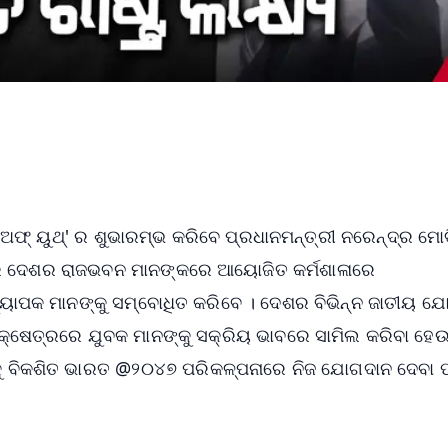
ଅଫ୍ ୟୁଥ୍‌' ର ଶୁଭାରମ୍ଭ କରିବେ ପ୍ରଧାନମନ୍ତ୍ରୀ ନରେନ୍ଦ୍ର ମୋଦ
ଆରେ ଦେଶର ରାଜଭବନ ମାନଙ୍କରେ ଆୟୋଜିତ କର୍ମଶାଳାରେ
ଧ୍ୟାପକ ମାନଙ୍କୁ ସମ୍ବୋଧିତ କରିବେ । ଦେଶର ବିଭିନ୍ନ ଜାତୀୟ ଯ
 କ୍ଷେତ୍ରରେ ଯୁବକ ମାନଙ୍କୁ ସକ୍ରିୟ ଭାବରେ ସାମିଲ କରିବା ହେଉ
କୁ ବିକଶିତ ଭାରତ @୨୦୪୭ ପରିକଳ୍ପନାରେ ନିଜ ଯୋଗଦାନ ଦେବା ପ