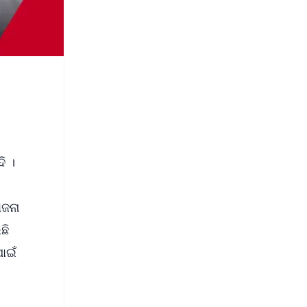
ି ।
ୋଜନା
ଛି
ାଇଁ