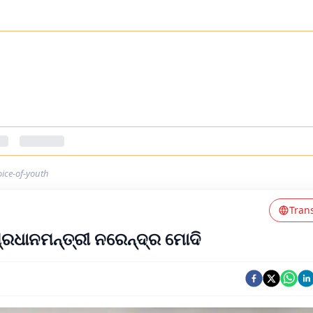
ice-of-youth
Tran
ପ୍ରଧାନମନ୍ତ୍ରୀ ନରେନ୍ଦ୍ର ମୋଦି