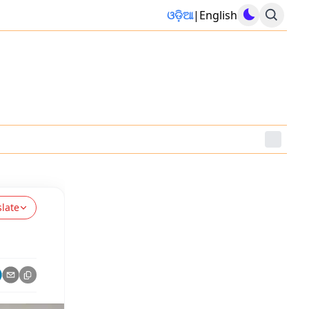
ଓଡ଼ିଆ
|
English
slate