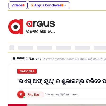
Videos
Argus Conclaves
Home
National
Prime-minister-narendra-modi-will-launch-vo
NATIONAL
'ଭଏସ୍ ଅଫ୍ ୟୁଥ୍‌' ର ଶୁଭାରମ୍ଭ କରିବେ 
R
·
2 years ago
·
1
min read
Ritu Das