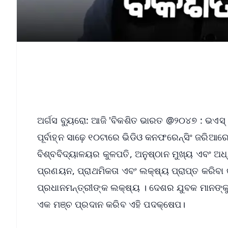
ଅର୍ଗସ ବ୍ୟୁରୋ: ଆଜି 'ବିକଶିତ ଭାରତ @୨୦୪୭ : ଭଏସ୍ 
ପୂର୍ବାହ୍ନ ସାଢ଼େ ୧୦ଟାରେ ଭିଡିଓ କନଫରେନ୍ସିଂ ଜରି
ବିଶ୍ବବିଦ୍ୟାଳୟର କୁଳପତି, ଅନୁଷ୍ଠାନ ମୁଖ୍ୟ ଏବଂ ଅ
ପ୍ରଣୟନ, ପ୍ରାଥମିକତା ଏବଂ ଲକ୍ଷ୍ୟ ପ୍ରାପ୍ତ କରିବା
ପ୍ରଧାନମନ୍ତ୍ରୀଙ୍କ ଲକ୍ଷ୍ୟ । ଦେଶର ଯୁବକ ମାନଙ୍
ଏକ ମଞ୍ଚ ପ୍ରଦାନ କରିବ ଏହି ପଦକ୍ଷେପ।