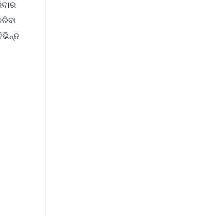
ରିବାର
କରିବା
ଭିନ୍ନ
FREE
⭐
s