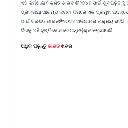
ଏହି କର୍ମଶାଳା ବିକଶିତ ଭାରତ @୨୦୪୭ ପାଇଁ ଯୁବପିଢ଼ିଙ୍କୁ 
ପ୍ରକ୍ରିୟା ଆରମ୍ଭ କରିବା ଦିଗରେ ଏକ ପ୍ରମୁଖ ପଦକ୍ଷେ
ପାଇଁ ବିକଶିତ ଭାରତ@୨୦୪୭ ଅଭିଯାନର ଲକ୍ଷ୍ୟ ରହିଛି । ଅ
ଦିଗକୁ ଏହି ଦୃଷ୍ଟିକୋଣରେ ଅନ୍ତର୍ଭୁକ୍ତ କରାଯାଇଛି।
ଅଧିକ ପଢ଼ନ୍ତୁ
ଭାରତ
ଖବର
📱 Get Argus News App
📰 60 Word News
🎬 Argus Podcast
🔔 Free Notification Alerts
Download Free:
Android - Scan QR
i