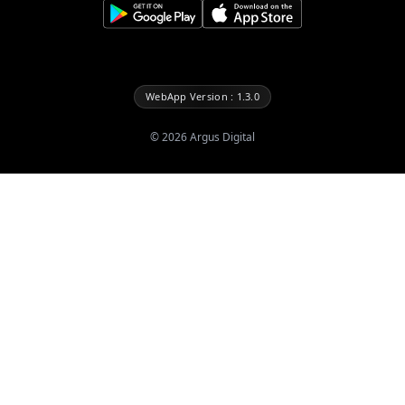
WebApp Version : 1.3.0
©
2026
Argus Digital