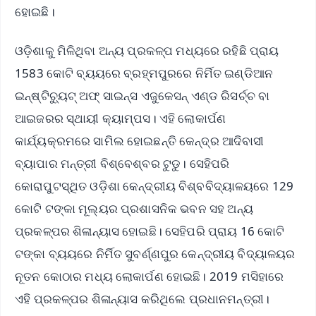
ହୋଇଛି।
ଓଡ଼ିଶାକୁ ମିଳିଥିବା ଅନ୍ୟ ପ୍ରକଳ୍ପ ମଧ୍ୟରେ ରହିଛି ପ୍ରାୟ
1583 କୋଟି ବ୍ୟୟରେ ବ୍ରହ୍ମପୁରରେ ନିର୍ମିତ ଇଣ୍ଡିଆନ
ଇନ୍‌ଷ୍ଟିଚ୍ୟୁଟ୍ ଅଫ୍ ସାଇନ୍ସ ଏଜୁକେସନ୍ ଏଣ୍ଡ ରିସର୍ଚ୍ଚ ବା
ଆଇଜରର ସ୍ଥାୟୀ କ୍ୟାମ୍ପସ। ଏହି ଲୋକାର୍ପଣ
କାର୍ଯ୍ୟକ୍ରମରେ ସାମିଲ ହୋଇଛନ୍ତି କେନ୍ଦ୍ର ଆଦିବାସୀ
ବ୍ୟାପାର ମନ୍ତ୍ରୀ ବିଶ୍ବେଶ୍ବର ଟୁଡୁ। ସେହିପରି
କୋରାପୁଟସ୍ଥିତ ଓଡ଼ିଶା କେନ୍ଦ୍ରୀୟ ବିଶ୍ବବିଦ୍ୟାଳୟରେ 129
କୋଟି ଟଙ୍କା ମୂଲ୍ୟର ପ୍ରଶାସନିକ ଭବନ ସହ ଅନ୍ୟ
ପ୍ରକଳ୍ପର ଶିଳାନ୍ୟାସ ହୋଇଛି। ସେହିପରି ପ୍ରାୟ 16 କୋଟି
ଟଙ୍କା ବ୍ୟୟରେ ନିର୍ମିତ ସୁବର୍ଣ୍ଣପୁର କେନ୍ଦ୍ରୀୟ ବିଦ୍ୟାଳୟର
ନୂତନ କୋଠାର ମଧ୍ୟ ଲୋକାର୍ପଣ ହୋଇଛି। 2019 ମସିହାରେ
ଏହି ପ୍ରକଳ୍ପର ଶିଳାନ୍ୟାସ କରିଥିଲେ ପ୍ରଧାନମନ୍ତ୍ରୀ।