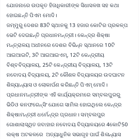
ଯୋଜନାରେ ଉପକୃତ ହିତାଧିକାରୀଙ୍କ ସିଧାସଳଖ ସହ କଥା
ହୋଇଛନ୍ତି ପିଏମ ମୋଦି।
ଜମ୍ମୁରୁ ଦେଶର 83ଟି ସ୍ଥାନକୁ 13 ହଜାର କୋଟିର ପ୍ରକଳ୍ପ
ଭେଟି ଦେଇଛନ୍ତି ପ୍ରଧାନମନ୍ତ୍ରୀ। କେନ୍ଦ୍ର ଶିକ୍ଷା
ମନ୍ତ୍ରାଳୟ ଅଧୀନରେ ଦେଶର ବିଭିନ୍ନ ସ୍ଥାନରେ 10ଟି
ଆଇଆଇଟି, 3ଟି ଆଇଆଇଏମ୍, 12ଟି କେନ୍ଦ୍ରୀୟ
ବିଶ୍ବବିଦ୍ୟାଳୟ, 25ଟି କେନ୍ଦ୍ରୀୟ ବିଦ୍ୟାଳୟ, 13ଟି
ନବୋଦୟ ବିଦ୍ୟାଳୟ, 2ଟି କୌଶଳ ବିଦ୍ୟାଳୟର ଉଦଘାଟନ
ଶିଳ୍ୟାନ୍ୟାସ ଓ ଲୋକାର୍ପଣ କରିଛନ୍ତି ପିଏମ୍ ମୋଦି।
ପ୍ରଧାନମନ୍ତ୍ରୀଙ୍କ ଏହି କାର୍ଯ୍ୟକ୍ରମରେ ସମ୍ବଲପୁରରୁ
ଭିଡିଓ କନଫରେନ୍ସିଂ ଯୋଗେ ସାମିଲ ହୋଇଥିଲେ କେନ୍ଦ୍ର
ଶିକ୍ଷାମନ୍ତ୍ରୀ ଧର୍ମେନ୍ଦ୍ର ପ୍ରଧାନ। ସମ୍ବଲପୁର
ଗୋଶାଲାସ୍ଥିତ ଜବାହାର ନବୋଦୟ ବିଦ୍ୟାଳୟରେ 4କୋଟି50
ଲକ୍ଷ ଅଟକଳରେ ଅତ୍ୟାଧୁନିକ ସଭାଗୃହ ପାଇଁ ଶିଳାନ୍ୟାସ