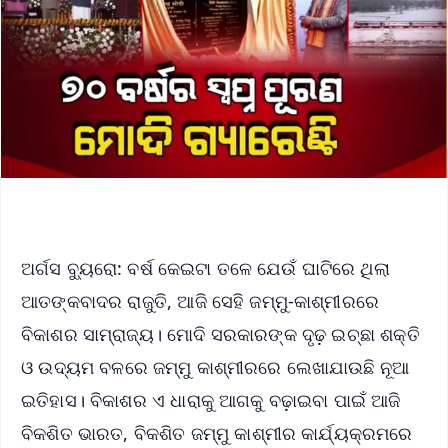
ଅର୍ଗସ ବ୍ୟୁରୋ: ବର୍ଷ କେଇଟା ତଳେ ଯେଉଁ ଘାଟିରେ ଥିଲା
ଆତଙ୍କବାଦର ରାଜୁତି, ଆଜି ସେହି ଜମ୍ମୁ-କାଶ୍ମୀରରେ
ବିକାଶର ସାମ୍ରାଜ୍ୟ। ମୋଦି ସରକାରଙ୍କ ଦୃଢ଼ ଇଚ୍ଛା ଶକ୍ତି
ଓ ଉଦ୍ୟମ ବଳରେ ଜମ୍ମୁ କାଶ୍ମୀରରେ ଲେଖାଯାଉଛି ନୂଆ
ଇତିହାସ। ବିକାଶର ଏ ଧାରାକୁ ଆଗକୁ ବଢ଼ାଇବା ପାଇଁ ଆଜି
ବିକଶିତ ଭାରତ, ବିକଶିତ ଜମ୍ମୁ କାଶ୍ମୀର କାର୍ଯ୍ୟକ୍ରମରେ