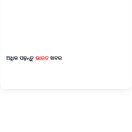
🔔 Free Notification Alerts
Download Free:
Android - Scan QR
iOS - Scan QR
ଅଧିକ ପଢ଼ନ୍ତୁ
ଭାରତ
ଖବର