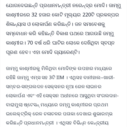
ଯୋଗଦେଇଛନ୍ତି ପ୍ରଧାନମନ୍ତ୍ରୀ ନରେନ୍ଦ୍ର ମୋଦି। ଜାମ୍ମୁ
କାଶ୍ମୀରରେ 32 ହଜାର କୋଟି ମୂଲ୍ୟର 220ଟି ପ୍ରକଳ୍ପର
ଶିଳାନ୍ୟାସ ଓ ଲୋକାର୍ପଣ କରିଛନ୍ତି। ଜନ ସମାବେଶକୁ
ସମ୍ବୋଧନ କରି କହିଛନ୍ତି ବିକାଶ ପଥରେ ଆଗଉଛି ଜମ୍ମୁ
କାଶ୍ମୀର। 70 ବର୍ଷ ଧରି ଘାଟିର ଲୋକେ ଦେଖିଥିବା ସ୍ବପ୍ନ
ପୂରଣ ହେବ। ଏହା ମୋଦି ଗ୍ୟାରେଣ୍ଟି।
ଜାମ୍ମୁ କାଶ୍ମୀରକୁ ମିଳିଥିବା ମୋଦିଙ୍କ ଉପହାର ମଧ୍ୟରେ
ରହିଛି ଜାମ୍ମୁ ଏମ୍‌ସ ସହ 3ଟି IIM । ଏଥିସହ ବାନୀହାଲ–ଖାରୀ-
ସମ୍ବର-ସଙ୍ଗଲଦନ ସେକ୍ସନର ନୂଆ ରେଳ ଲାଇନର
ଲୋକାର୍ପଣ ଏବଂ ଏହି ସେକ୍ସନ ଅଧୀନରେ ଆସୁଥିବା ସଂଗଲଦାନ-
ବାରାମୁଲା ଷ୍ଟେସନ୍ ମଧ୍ୟରେ ଜମ୍ମୁ କାଶ୍ମୀରର ପ୍ରଥମ
ଇଲେକ୍ଟ୍ରିକ୍ ରେଳ ଚଳାଚଳର ପତାକା ଦେଖାଇ ଶୁଭାରମ୍ଭ
କରିଛନ୍ତି ପ୍ରଧାନମନ୍ତ୍ରୀ । ଏଥିସହ ବିଭିନ୍ନ କେନ୍ଦ୍ରୀୟ