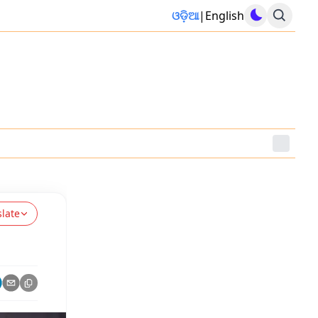
ଓଡ଼ିଆ
|
English
slate