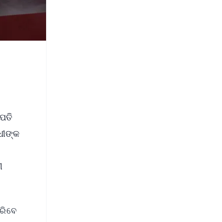
ପତି
ଧୀଙ୍କ
ୀ
ରିବେ