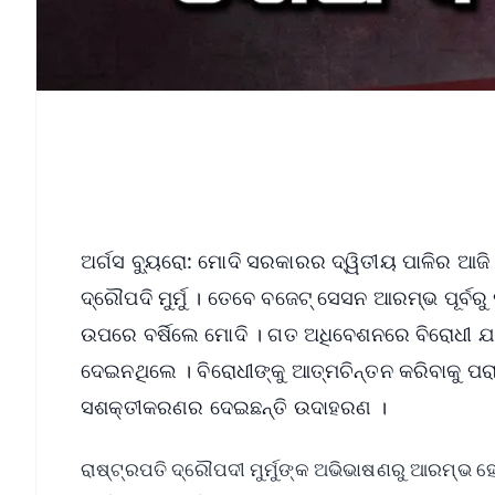
ଅର୍ଗସ ବ୍ୟୁରୋ: ମୋଦି ସରକାରର ଦ୍ୱିତୀୟ ପାଳିର ଆଜି
ଦ୍ରୌପଦି ମୁର୍ମୁ । ତେବେ ବଜେଟ୍‌ ସେସନ ଆରମ୍ଭ ପୂର୍ବର
ଉପରେ ବର୍ଷିଲେ ମୋଦି । ଗତ ଅଧିବେଶନରେ ବିରୋଧୀ 
ଦେଇନଥିଲେ । ବିରୋଧୀଙ୍କୁ ଆତ୍ମଚିନ୍ତନ କରିବାକୁ ପରା
ସଶକ୍ତୀକରଣର ଦେଇଛନ୍ତି ଉଦାହରଣ ।
ରାଷ୍ଟ୍ରପତି ଦ୍ରୌପଦୀ ମୁର୍ମୁଙ୍କ ଅଭିଭାଷଣରୁ ଆରମ୍