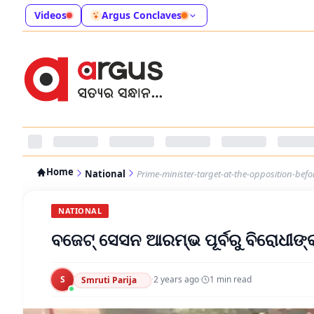
Videos
Argus Conclaves
Home
National
Prime-minister-target-at-the-opposition-befo
NATIONAL
ବଜେଟ୍‌ ସେସନ ଆରମ୍ଭ ପୂର୍ବରୁ ବିରୋଧୀଙ୍
S
·
2 years ago
·
1
min read
Smruti Parija