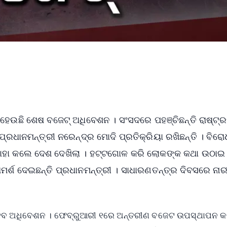
 ହେଉଛି ଶେଷ ବଜେଟ୍ ଅଧିବେଶନ । ସଂସଦରେ ପହଞ୍ଚିଛନ୍ତି ରାଷ୍ଟ୍ର
ୁ ପ୍ରଧାନମନ୍ତ୍ରୀ ନରେନ୍ଦ୍ର ମୋଦି ପ୍ରତିକ୍ରିୟା ରଖିଛନ୍ତି । ବିରୋ
ଯାହା କଲେ ଦେଶ ଦେଖିଲା । ହଟ୍ଟଗୋଳ କରି ଲୋକଙ୍କ କଥା ଉଠାଇ
ମର୍ଶ ଦେଇଛନ୍ତି ପ୍ରଧାନମନ୍ତ୍ରୀ । ସାଧାରଣତନ୍ତ୍ର ଦିବସରେ ନାର
ଭ ହେବ ଅଧିବେଶନ । ଫେବ୍ରୁଆରୀ ୧ରେ ଅନ୍ତରୀଣ ବଜେଟ ଉପସ୍ଥାପନ କ