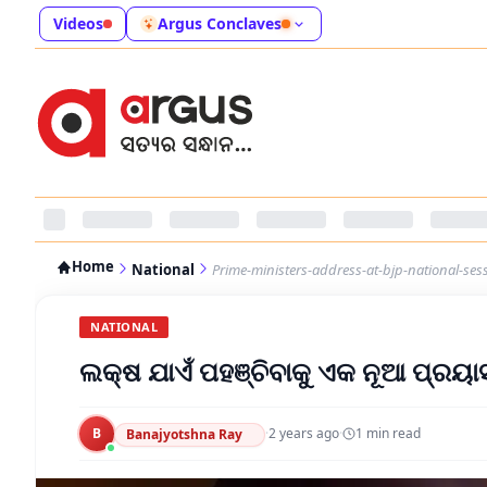
Videos
Argus Conclaves
Home
National
Prime-ministers-address-at-bjp-national-ses
NATIONAL
ଲକ୍ଷ ଯାଏଁ ପହଞ୍ଚିବାକୁ ଏକ ନୂଆ ପ୍ରୟା
B
·
2 years ago
·
1
min read
Banajyotshna Ray