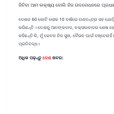
ଜିତିବା ଆମ ଲକ୍ଷ୍ୟ ବୋଲି ନିଜ ଉଦବୋଧନରେ ପ୍ରଧାନମ
ଦେଶର 60 କୋଟି ଲୋକ 10 ବର୍ଷରେ ଗଣତନ୍ତ୍ର ସହ ଯୋଡ଼ି 
କରିଛନ୍ତି । ଦେଶରୁ ଆତଙ୍କବାଦ, ନକ୍ସଲବାଦର ଶେଷ ହୋଇ
କହିଛନ୍ତି କି, ମୁଁ କେବଳ ନିଜ ସୁଖ, ବୈଭବ ପାଇଁ ବଞ୍ଚେନା
ପ୍ରତିବଦ୍ଧ।
ଅଧିକ ପଢ଼ନ୍ତୁ
ଦେଶ
ଖବର:
📱 Get Argus News App
📰 60 Word News
🎬 Argus Podcast
🔔 Free Notification Alerts
Download Free: