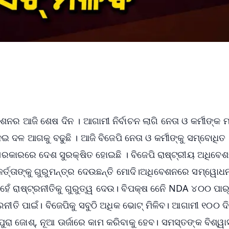
ଶନର ଆଜି ଶେଷ ଦିନ । ଆଗାମୀ ନିର୍ବାଚନ ଲାଗି ନେତା ଓ କର୍ମୀଙ୍କ
ଇ ଦଳ ଆଗକୁ ବଢୁଛି । ଆଜି ବିଜେପି ନେତା ଓ କର୍ମୀଙ୍କୁ ସମ୍ବୋଧିତ
 ସରକାରରେ ଦେଶ ସୁରକ୍ଷିତ ହୋଇଛି । ବିଜେପି ରାଷ୍ଟ୍ରୀୟ ଅଧିବେ
ର୍ତ୍ତାଙ୍କୁ ଗୁରୁମନ୍ତ୍ର ଦେଉଛନ୍ତି ମୋଦି।ଅଧିବେଶନରେ ସମ୍ୱୋଧ
 ରାଷ୍ଟ୍ରନୀତିକୁ ଗୁରୁତ୍ୱ ଦେଉ। ବିପକ୍ଷ ନେିେ NDA ୪୦୦ ପାର୍‌
ରନୀତି ପାଇଁ। ବିଜେପିକୁ ସବୁଠି ଅଧିକ ଭୋଟ୍‌ ମିଳିବ। ଆଗାମୀ ୧୦୦ ଦ
ରା ଜୋଶ୍‌, ନୂଆ ଊର୍ଜାରେ କାମ କରିବାକୁ ହେବ। ସମସ୍ତଙ୍କ ବିଶ୍ୱା