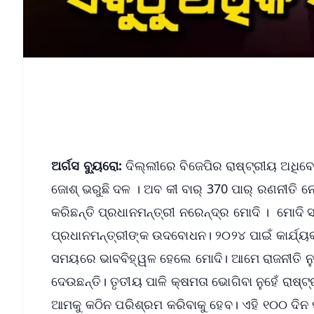
ଅର୍ଗସ ବ୍ୟୁରୋ:
ଦିଲ୍ଲୀରେ ବିଜେପିର ରାଷ୍ଟ୍ରୀୟ ଅଧିବେ
ଜୋଶ୍ ଭରୁଛି ଦଳ । ଅବ କୀ ବାର୍ 370 ପାର୍ ରଣନୀତି ନେ
କରିଛନ୍ତି ପ୍ରଧାନମନ୍ତ୍ରୀ ନରେନ୍ଦ୍ର ମୋଦି । ମୋଦି
ପ୍ରଧାନମନ୍ତ୍ରୀଙ୍କ ଉଦବୋଧନ। ୨୦୨୪ ପାଇଁ କାର୍ଯ୍ୟକ
ସମୟରେ ଭାବବିହ୍ୱଳ ହେଲେ ମୋଦି। ଆମେ ରାଜନୀତି ନୁହେଁ
ଦେଉଛନ୍ତି। ତୃତୀୟ ପାଳି କ୍ଷମତା ଭୋଗିବା ନୁହେଁ ରାଷ୍ଟ୍
ଆମକୁ କଠିନ ପରିଶ୍ରମ କରିବାକୁ ହେବ। ଏହି ୧୦୦ ଦିନ ପୁ