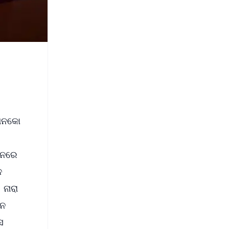
 ମନକୋ
ଶନରେ
ନ
 ନାରା
ିନ
ସ