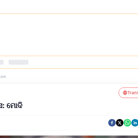
sion
Tran
ସ: ମୋଦି