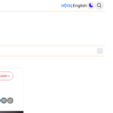
ଓଡ଼ିଆ
|
English
slate