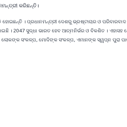
ନ୍ତ୍ରୀ କରିଛନ୍ତି।
ହୋଇଛନ୍ତି । ପ୍ରଧାନମନ୍ତ୍ରୀ ଦେଶରୁ ଭ୍ରଷ୍ଟାଚାର ଓ ପରିବାରବାଦ
ଛି । 2047 ସୁଦ୍ଧା ଭାରତ ହେବ ଆତ୍ମନିର୍ଭର ଓ ବିକଶିତ । ଏହାସହ 
ହିଁ। ଲୋକଙ୍କ ସଂକଳ୍ପ, ମୋଦିଙ୍କ ସଂକଳ୍ପ, ଏମାନଙ୍କ ସ୍ୱପ୍ନ ପୁରା ପା
✨
📺 Live TV and Breaking News
⭐
⭐
⭐
⭐
4.8 Rating
50K+ Download