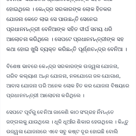
ହୋଇଥିଲେ । କେନ୍ଦ୍ର ସରକାରଙ୍କ ଲୋକ ହିତକର
ଯୋଜନା କେତେ ଲାଭ ସେ ପାଉଛନ୍ତି ସେନେଇ
ପ୍ରଧାନମନ୍ତ୍ରୀ ବେନିଆଙ୍କ ସହିତ ଦୀର୍ଘ ସମୟ ଧରି
ଆଲୋଚନା କରିଥିଲେ । ସେପଟେ ପ୍ରଧାନମନ୍ତ୍ରୀଙ୍କ ସହ
କଥା ହୋଇ ଖୁସି ବ୍ୟକ୍ତ କରିଛନ୍ତି ପୂର୍ଣ୍ଣଚନ୍ଦ୍ର ବେନିଆ ।
ବିଶେଷ ଭାବରେ କେନ୍ଦ୍ର ସରକାରଙ୍କ ଉଜ୍ୱଳା ଯୋଜନା,
ଗରିବ କଲ୍ୟାଣ ଅନ୍ନ ଯୋଜନା, ନଳଯୋଗେ ଜଳ ଯୋଗାଣ,
ଆବାସ ଯୋଜନା ପରି ଅନେକ ଲୋକ ହିତ କର ଯୋଜନା ବିଷୟରେ
ପ୍ରଧାନମନ୍ତ୍ରୀ ଆଲୋଚନା କରିଥିଲେ ।
ସେପଟେ ପୂର୍ବରୁ ବେନିଆ ଜାଳେଣି କାଠ ସଂଗ୍ରହ ନିଁମନ୍ତେ
ଜଙ୍ଗଲକୁ ଯାଉଥିଲେ । ଧୂଳି ଧୂଆଁର ଶିକାର ହେଉଥିଲେ । କିନ୍ତୁ
ଉଜ୍ୱଳା ଯୋଜନାରେ ଏବେ ସବୁ କଷ୍ଟ ଦୂର ହୋଇଛି ବୋଲି