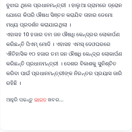
ବୁଝାଇ ଥିଲେ ପ୍ରଧାନମନ୍ତ୍ରୀ । ହାଲୁଆ ଗ୍ରାମରେ ଡ୍ରୋନ
ଯୋଗେ କିପରି ଔଷଧ ସିଞ୍ଚନ କରାଯିବ ତାହାର ଡେମୋ
ମଧ୍ୟ ପ୍ରଦର୍ଶନ କରାଯାଇଥିଲା ।
ଏହାସହ 10 ହଜାର ତମ ଜନ ଔଷଧି କେନ୍ଦ୍ରର ଲୋକାର୍ପଣ
କରିଛନ୍ତି ପିଏମ୍ ମୋଦି । ଏହାସହ ଏମସ୍ ଦେଓଘରରେ
ଐତିହାସିକ ୧୦ ହଜାର ତମ ଜନ ଔଷଧି କେନ୍ଦ୍ର ଲୋକାର୍ପଣ
କରିଛନ୍ତି ପ୍ରଧାନମନ୍ତ୍ରୀ । ଦେଶର ବିକାଶକୁ ସୁନିଶ୍ଚିତ
କରିବା ପାଇଁ ପ୍ରଧାନମନ୍ତ୍ରୀଙ୍କ ନିରନ୍ତର ପ୍ରୟାସ ଜାରି
ରହିଛି ।
ଆହୁରି ପଢନ୍ତୁ
ଭାରତ
ଖବର...