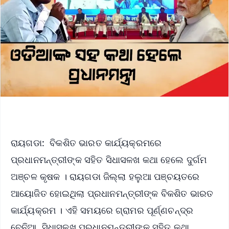
ରାୟଗଡା: ବିକଶିତ ଭାରତ କାର୍ଯ୍ୟକ୍ରମରେ
ପ୍ରଧାନମନ୍ତ୍ରୀଙ୍କ ସହିତ ସିଧାସଳଖ କଥା ହେଲେ ଦୁର୍ଗମ
ଅଞ୍ଚଳ କୃଷକ । ରାୟଗଡା ଜିଲ୍ଲା ହଲୁଆ ପଞ୍ଚୟତରେ
ଆୟୋଜିତ ହୋଇଥିଲା ପ୍ରଧାନମନ୍ତ୍ରୀଙ୍କ ବିକଶିତ ଭାରତ
କାର୍ଯ୍ୟକ୍ରମ । ଏହି ସମୟରେ ଗ୍ରାମର ପୂର୍ଣ୍ଣଚନ୍ଦ୍ର
ବେନିଆ ସିଧାସଳଖ ପ୍ରଧାନମନ୍ତ୍ରୀଙ୍କ ସହିତ କଥା