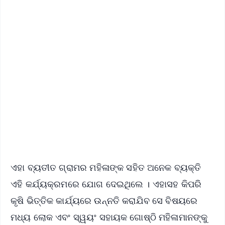
✨
📱 Get Argus News App
📰 60 Word News
🎬 Argus Podcast
📺 Live TV and Breaking News
🔔 Free Notification Alerts
Download Free:
Android - Scan QR
iOS - Scan QR
ଏହା ବ୍ୟତୀତ ଗ୍ରାମର ମହିଳାଙ୍କ ସହିତ ଅନେକ ବ୍ୟକ୍ତି
ଏହି କର୍ଯ୍ୟକ୍ରମରେ ଯୋଗ ଦେଇଥିଲେ । ଏହାସହ କିପରି
କୃଷି ଭିତ୍ତିକ କାର୍ଯ୍ୟରେ ଉନ୍ନତି କରାଯିବ ସେ ବିଷୟରେ
ମଧ୍ୟ ଲୋକ ଏବଂ ସ୍ୱୟଂ ସହାୟକ ଗୋଷ୍ଠି ମହିଳାମାନଙ୍କୁ