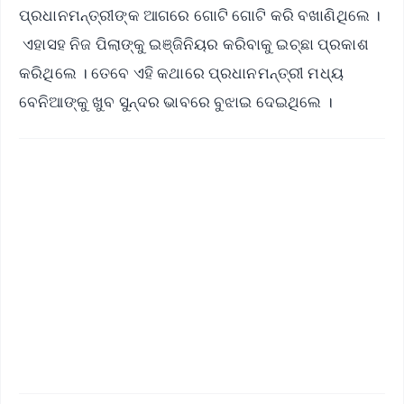
ପ୍ରଧାନମନ୍ତ୍ରୀଙ୍କ ଆଗରେ ଗୋଟି ଗୋଟି କରି ବଖାଣିଥିଲେ ।
ଏହାସହ ନିଜ ପିଲାଙ୍କୁ ଇଞ୍ଜିନିୟର କରିବାକୁ ଇଚ୍ଛା ପ୍ରକାଶ
କରିଥିଲେ । ତେବେ ଏହି କଥାରେ ପ୍ରଧାନମନ୍ତ୍ରୀ ମଧ୍ୟ
ବେନିଆଙ୍କୁ ଖୁବ ସୁନ୍ଦର ଭାବରେ ବୁଝାଇ ଦେଇଥିଲେ ।