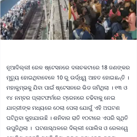
ନୂଆଦିଲ୍ଲୀ ରେଳ ଷ୍ଟେସନରେ ଦଳାଚକଟାରେ 18 ଜଣଙ୍କର
ମୃତ୍ୟୁ ହୋଇଥିବାବେଳେ 10 ରୁ ଉର୍ଦ୍ଧ୍ୱ ଆହତ ହୋଇଛନ୍ତି ।
ମହାକୁମ୍ଭକୁ ଯିବା ପାଇଁ ଷ୍ଟେସନରେ ଭିଡ ଜମିଥିଲା । ୧୩ ଓ
୧୪ ନମ୍ବର ପ୍ଲାଟଫର୍ମରେ ଟ୍ରେନରେ ଚଢିବାକୁ ନେଇ
ଯାତ୍ରୀଙ୍କ ମଧ୍ୟରେ ଠେଲା ପେଲା ଯୋଗୁଁ ଏହି ଅଘଟଣ
ଘଟିଥିବା କୁହାଯାଉଛି । ଶନିବାର ରାତି ୧୦ଟାରେ ଏପରି ସ୍ଥିତି
ଉପୁଜିଥିଲା । ଘଟଣାସ୍ଥଳରେ ଦିଲ୍ଲୀ ପୋଲିସ ଓ ରେଲୱେ