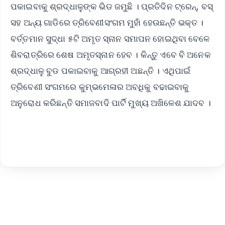
ପକାଇବାକୁ ଶ୍ରଦ୍ଧାଳୁଙ୍କ ଭିଡ ଜମୁଛି । ପ୍ରତିଦିନ ଟ୍ରେନ୍, ବସ୍
ସହ ଅନ୍ୟ ଗାଡିରେ ତ୍ରିବେଣୀସଂଗମ ମୁହାଁ ହେଉଛନ୍ତି ଭକ୍ତ ।
ବର୍ତ୍ତମାନ ସୁଦ୍ଧା ୫ଟି ଅମୃତ ସ୍ନାନ ସମାପନ ହୋଇଥିବା ବେଳେ
ଶିବରାତ୍ରିରେ ଶେଷ ଅମୃତସ୍ନାନ ହେବ । କିନ୍ତୁ ଏବେ ବି ଅନେକ
ଶ୍ରଦ୍ଧାଳୁ ବୁଡ ପକାଇବାକୁ ଆଗ୍ରହୀ ଅଛନ୍ତି । ଏଥିପାଇଁ
ତ୍ରିବେଣୀ ସଂଗମରେ କୁମ୍ଭମେଳାର ଅବଧିକୁ ବଢାଇବାକୁ
ଅନୁରୋଧ କରିଛନ୍ତି ସମାଜବାଦି ପାର୍ଟି ମୁଖ୍ୟ ଅଖିଳେଶ ଯାଦବ ।