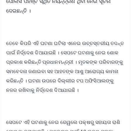
ପୋଲିସ ପହଞ୍ଚି ସ୍ଥିତି ନିୟନ୍ତ୍ରଣ ଥିବା ନେଇ ସୂଚନା
ଦେଇଛନ୍ତି ।
ତେବେ କିପରି ଏହି ଘଟଣା ଘଟିଲା ଏନେଇ ଉଚ୍ଚସ୍ତରୀୟ ତଦନ୍ତ
ପାଇଁ ନିର୍ଦ୍ଦେଶ ଦିଆଯାଇଛି । ସେପଟେ ଘଟଣାକୁ ନେଇ ଶୋକ
ପ୍ରକାଶ କରିଛନ୍ତି ପ୍ରଧାନମନ୍ତ୍ରୀ । ମୃତକଙ୍କ ପରିବାରଙ୍କୁ
ସମବେଦନା ଜଣାଇବା ସହ ଆହତଙ୍କ ଆଶୁ ଆରୋଗ୍ୟ କାମନା
କରିଛନ୍ତି । ଘଟଣା ଉପରେ ଦିଲ୍ଲୀର ଟପ ଅଫିସିଆଲଙ୍କୁ
ନଜର ରଖିବାକୁ ନିର୍ଦ୍ଦେଶ ଦିଆଯାଇଛି ।
ସେପଟେ ଏହି ଘଟଣାକୁ ନେଇ ରେୱଲେ ପକ୍ଷରୁ ସହାୟତା ରାଶି