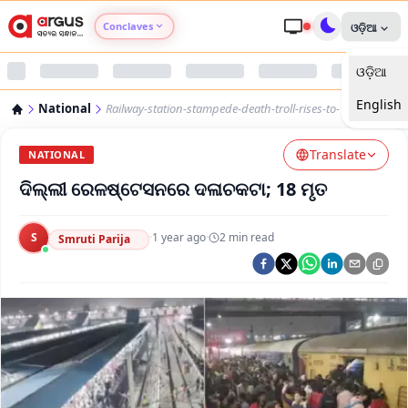
Conclaves
ଓଡ଼ିଆ
ଓଡ଼ିଆ
Argus Agri Vikas
English
National
Railway-station-stampede-death-troll-rises-to-18
Argus Nari Shakti
Translate
NATIONAL
Argus Education Next
ଦିଲ୍ଲୀ ରେଳଷ୍ଟେସନରେ ଦଳାଚକଟା; 18 ମୃତ
Argus Health Connect
S
·
1 year ago
·
2
min read
Smruti Parija
Argus Swaad Odisha
Argus Chalo Dekhein Apna Desh