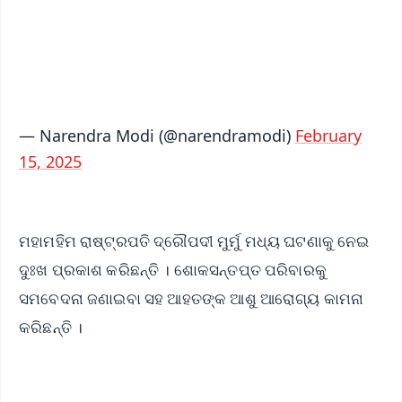
Download Free:
Android - Scan QR
iOS - Scan QR
— Narendra Modi (@narendramodi)
February
15, 2025
ମହାମହିମ ରାଷ୍ଟ୍ରପତି ଦ୍ରୌପଦୀ ମୁର୍ମୁ ମଧ୍ୟ ଘଟଣାକୁ ନେଇ
ଦୁଃଖ ପ୍ରକାଶ କରିଛନ୍ତି । ଶୋକସନ୍ତପ୍ତ ପରିବାରକୁ
ସମବେଦନା ଜଣାଇବା ସହ ଆହତଙ୍କ ଆଶୁ ଆରୋଗ୍ୟ କାମନା
କରିଛନ୍ତି ।