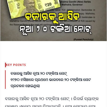
KEY POINTS
ବଜାରକୁ ଆସିବ ନୂଆ ୨୦ ଟଙ୍କିଆ ନୋଟ୍‍
୧୯୭୦ ମସିହାରେ ପ୍ରଥମେ ଭାରତରେ ୨୦ ଟଙ୍କିଆ ନୋଟ
ପ୍ରଚଳନ ହୋଇଥିଲା
ବଜାରକୁ ଆସିବ ନୂଆ ୨୦ ଟଙ୍କିଆ ନୋଟ୍‍ । ରିଜର୍ଭ ବ୍ୟାଙ୍କ
ପକ୍ଷରୁ ଏନେଇ ସୂଚନା ଦିଆଯାଇଛି । ନୂଆ ନୋଟରେ ନୂଆ