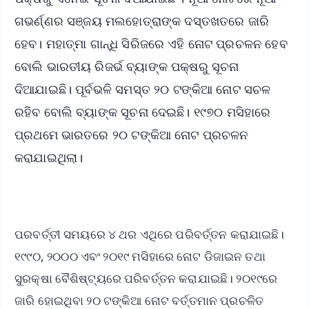
ଗଭର୍ଣ୍ଣର ସଞ୍ଜୟ ମଲହୋତ୍ରାଙ୍କ ଦସ୍ତଖତରେ ଜାରି
ହେବ। ମହାତ୍ମା ଗାନ୍ଧି ସିରିଜରେ ଏହି ନୋଟ ପ୍ରଚଳନ ହେବ
ବୋଲି ଭାରତୀୟ ରିଜର୍ଭ ବ୍ୟାଙ୍କ ପକ୍ଷରୁ ସୂଚନା
ଦିଆଯାଇଛି। ପୂର୍ବଭଳି ସମସ୍ତ ୨୦ ଟଙ୍କିଆ ନୋଟ ସଚଳ
ରହିବ ବୋଲି ବ୍ୟାଙ୍କ ସୂଚନା ଦେଇଛି। ୧୯୭୦ ମସିହାରେ
ପ୍ରଥମେ ଭାରତରେ ୨୦ ଟଙ୍କିଆ ନୋଟ ପ୍ରଚଳନ
କରାଯାଇଥିଲା।
ପରବର୍ତ୍ତୀ ସମୟରେ ୪ ଥର ଏଥିରେ ପରିବର୍ତ୍ତନ କରାଯାଇଛି।
୧୯୯୦, ୨୦୦୦ ଏବଂ ୨୦୧୯ ମସିହାରେ ନୋଟ ଡିଜାଇନ ତଥା
ସୁରକ୍ଷା ବୈଶିଷ୍ଟ୍ୟରେ ପରିବର୍ତ୍ତନ କରାଯାଇଛି। ୨୦୧୯ରେ
ଜାରି ହୋଇଥିବା ୨୦ ଟଙ୍କିଆ ନୋଟ ବର୍ତ୍ତମାନ ପ୍ରଚଳିତ