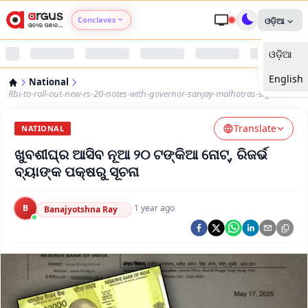
Conclaves
ଓଡ଼ିଆ
ଓଡ଼ିଆ
Argus Agri Vikas
English
National
Argus Nari Shakti
Rbi-to-roll-out-new-rs-20-notes-with-governor-sanjay-malhotras-signature
Translate
Argus Education Next
NATIONAL
ଖୁବଶୀଘ୍ର ଆସିବ ନୂଆ ୨୦ ଟଙ୍କିଆ ନୋଟ୍‍, ରିଜର୍ଭ
Argus Health Connect
ବ୍ୟାଙ୍କ ପକ୍ଷରୁ ସୂଚନା
Argus Swaad Odisha
B
·
1 year ago
Banajyotshna Ray
Argus Chalo Dekhein Apna Desh