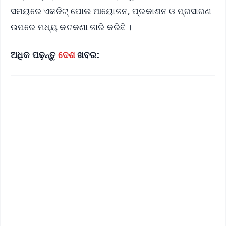
ସମୟରେ ଏକଜିଟ୍ ପୋଲ ଆୟୋଜନ, ପ୍ରକାଶନ ଓ ପ୍ରସାରଣ
ଉପରେ ମଧ୍ୟ କଟକଣା ଜାରି କରିଛି ।
ଅଧିକ ପଢ଼ନ୍ତୁ
ଦେଶ
ଖବର: