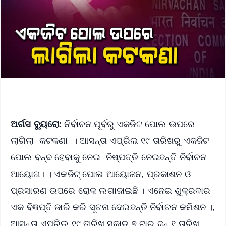
ଅର୍ଗସ ବ୍ୟୁରୋ:
ନିର୍ବାଚନ ପୂର୍ବରୁ ଏକଜିଟ ପୋଲ ଉପରେ
ଲାଗିଲା କଟକଣା । ଆସନ୍ତା ଏପ୍ରିଲ ୧୯ ତାରିଖରୁ ଏକଜିଟ
ପୋଲ ବନ୍ଦ ହେବାକୁ ନେଇ ନିଷ୍ପତ୍ତି ନେଇଛନ୍ତି ନିର୍ବାଚନ
ଆୟୋଗ। । ଏକଜିଟ୍ ପୋଲ ଆୟୋଜନ, ପ୍ରକାଶନ ଓ
ପ୍ରସାରଣ ଉପରେ ରୋକ ଲଗାଜାଇଛି । ଏନେଇ ଶୁକ୍ରବାର
ଏକ ବିଜ୍ଞପ୍ତି ଜାରି କରି ସୂଚନା ଦେଇଛନ୍ତି ନିର୍ବାଚନ କମିଶନ ।,
ଆସନ୍ତା ଏପ୍ରିଲ ୧୯ ତାରିଖ ସକାଳ ୭ ଟାରୁ ଜୁନ୍ ୧ ତାରିଖ