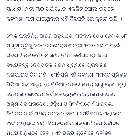
ସନ୍ଧ୍ୟା ୬ ଟା ୩୦ ପର୍ଯ୍ୟନ୍ତ ଏକଜିଟ୍ ପୋଲ ଉପରେ
କଟକଣା ଲଗାଯାଇଥିବାର ଏହି ବିଜ୍ଞପ୍ତି ରେ କୁହାଜାଇଛି ।
ଲୋକ ପ୍ରତିନିଧି ଆଇନ ଅନୁସାରେ, ମତଦାନ ଶେଷ ହେବାର ୪୮
ଘଣ୍ଟା ପୂର୍ବରୁ ଜନମତ ସର୍ବେକ୍ଷଣ ଫଳାଫଳ ଓ ଭୋଟ୍ ସର୍ଭେ
ରିପୋର୍ଟ ଭଳି ନିର୍ବାଚନ ସହିତ ଜଡିତ କୌଣସି ପ୍ରକାର
ବିଷୟବସ୍ତୁ ବୈଦ୍ୟୁତିକ ଗଣମାଧ୍ୟମରେ ପ୍ରସାରଣ
କରାଯାଇପାରିବ ନାହିଁ । ସେହିପରି ଏହି କଟକଣା ସମସ୍ତ ପ୍ରିଣ୍ଟ
ମିଡିଆ ଏବଂ ଅନ୍ୟାନ୍ୟ ମିଡିଆ ଉପରେ ମଧ୍ୟ ଲାଗୁ ହେବ ।ପୁରା
ଦେଶରେ ଲୋକସଭା ନିର୍ବାଚନ ବ୍ୟତିତ ଆନ୍ଧ୍ରପ୍ରଦେଶ,
ଅରୁଣାଚଳ ପ୍ରଦେଶ, ଓଡ଼ିଶା ଓ ସିକ୍କିମରେ ବିଧାନସଭା
ନିର୍ବାଚନ ପାଇଁ ମଧ୍ୟ ମତଦାନ ହେବ । ସେହି ସମୟ ମଧ୍ୟରେ
୧୨ଟି ରାଜ୍ୟରେ ୨୫ଟି ବିଧାନସଭା ଆସନ ପାଇଁ ଉପ-ନିର୍ବାଚନ
ମଧ୍ୟ ଅନୁଷ୍ଠିତ ହେବ । ଏହି ରାଜ୍ୟ ଗୁଡିକରେ ନିର୍ବାଚନ