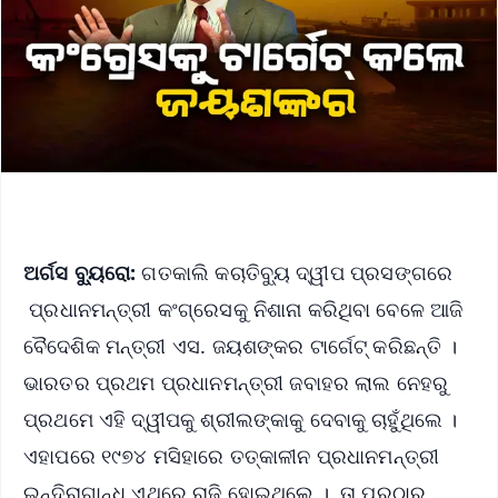
ଅର୍ଗସ ବ୍ୟୁରୋ:
ଗତକାଲି କଚାତିବ୍ୟୁ ଦ୍ୱୀପ ପ୍ରସଙ୍ଗରେ
ପ୍ରଧାନମନ୍ତ୍ରୀ କଂଗ୍ରେସକୁ ନିଶାନା କରିଥିବା ବେଳେ ଆଜି
ବୈଦେଶିକ ମନ୍ତ୍ରୀ ଏସ. ଜୟଶଙ୍କର ଟାର୍ଗେଟ୍ କରିଛନ୍ତି ।
ଭାରତର ପ୍ରଥମ ପ୍ରଧାନମନ୍ତ୍ରୀ ଜବାହର ଲାଲ ନେହରୁ
ପ୍ରଥମେ ଏହି ଦ୍ୱୀପକୁ ଶ୍ରୀଲଙ୍କାକୁ ଦେବାକୁ ଚାହୁଁଥିଲେ ।
ଏହାପରେ ୧୯୭୪ ମସିହାରେ ତତ୍କାଳୀନ ପ୍ରଧାନମନ୍ତ୍ରୀ
ଇନ୍ଦିରାଗାନ୍ଧି ଏଥିରେ ରାଜି ହୋଇଥିଲେ । ତା ପରଠାରୁ