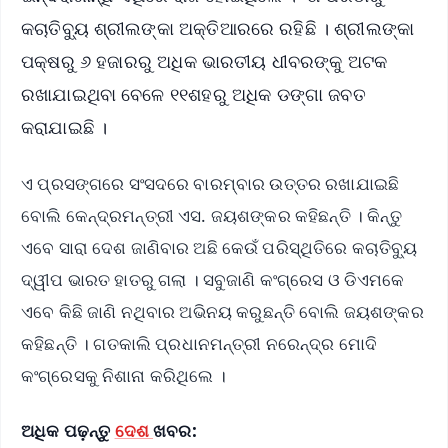
କଚାତିବ୍ୟୁ ଶ୍ରୀଲଙ୍କା ଅକ୍ତିଆରରେ ରହିଛି । ଶ୍ରୀଲଙ୍କା
ପକ୍ଷରୁ ୬ ହଜାରରୁ ଅଧିକ ଭାରତୀୟ ଧୀବରଙ୍କୁ ଅଟକ
ରଖାଯାଇଥିବା ବେଳେ ୧୧ଶହରୁ ଅଧିକ ଡଙ୍ଗା ଜବତ
କରାଯାଇଛି ।
ଏ ପ୍ରସଙ୍ଗରେ ସଂସଦରେ ବାରମ୍ବାର ଉତ୍ତର ରଖାଯାଇଛି
ବୋଲି କେନ୍ଦ୍ରମନ୍ତ୍ରୀ ଏସ. ଜୟଶଙ୍କର କହିଛନ୍ତି । କିନ୍ତୁ
ଏବେ ସାରା ଦେଶ ଜାଣିବାର ଅଛି କେଉଁ ପରିସ୍ଥିତିରେ କଚାତିବ୍ୟୁ
ଦ୍ୱୀପ ଭାରତ ହାତରୁ ଗଲା । ସବୁଜାଣି କଂଗ୍ରେସ ଓ ଡିଏମକେ
ଏବେ କିଛି ଜାଣି ନଥିବାର ଅଭିନୟ କରୁଛନ୍ତି ବୋଲି ଜୟଶଙ୍କର
କହିଛନ୍ତି । ଗତକାଲି ପ୍ରଧାନମନ୍ତ୍ରୀ ନରେନ୍ଦ୍ର ମୋଦି
କଂଗ୍ରେସକୁ ନିଶାନା କରିଥିଲେ ।
ଅଧିକ ପଢ଼ନ୍ତୁ
ଦେଶ
ଖବର: