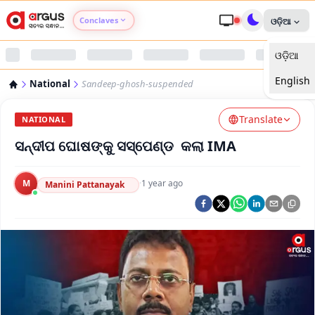
Conclaves
ଓଡ଼ିଆ
ଓଡ଼ିଆ
Argus Agri Vikas
English
National
Sandeep-ghosh-suspended
Argus Nari Shakti
Translate
NATIONAL
Argus Education Next
ସନ୍ଦୀପ ଘୋଷଙ୍କୁ ସସ୍‌ପେଣ୍ଡ କଲା IMA
Argus Health Connect
M
·
1 year ago
Manini Pattanayak
Argus Swaad Odisha
Argus Chalo Dekhein Apna Desh