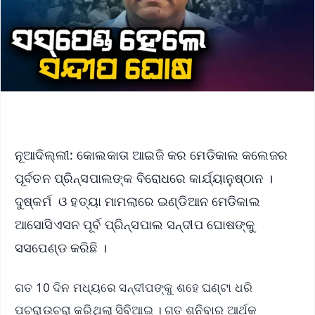
ନୂଆଦିଲ୍ଲୀ: କୋଲକାତା ଆଇଜି କର ମେଡିକାଲ କଲେଜର
ପୂର୍ବତନ ପ୍ରିନ୍ସପାଲଙ୍କ ବିରୋଧରେ କାର୍ଯ୍ୟାନୁଷ୍ଠାନ ।
ଦୁଷ୍କର୍ମ ଓ ହତ୍ୟା ମାମଲାରେ ଇଣ୍ଡିଆନ ମେଡିକାଲ
ଆସୋସିଏସନ ପୂର୍ବ ପ୍ରିନ୍ସପାଲ ସନ୍ଦୀପ ଘୋଷଙ୍କୁ
ସସପେଣ୍ଡ କରିଛି ।
ଗତ 10 ଦିନ ମଧ୍ୟରେ ସନ୍ଦୀପଙ୍କୁ ଶହେ ଘଣ୍ଟା ଧରି
ପଚରାଉଚରା କରିଥିଲା ସିବିଆଇ । ଗତ ଶନିବାର ଆର୍ଥକ