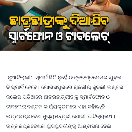
ନୂଆଦିଲ୍ଲୀ: ସ୍ମାର୍ଟ ସିଟି ନୁହେଁ ଉତ୍ତରପ୍ରଦେଶର ଯୁବକ
ବି ସ୍ମାର୍ଟ ହେବେ। ଗୋରଖପୁରରେ ରାଜକୀୟ ଜୁବଲୀ ଇଣ୍ଟର
କଲେଜ ପଡିଆରେ ଛାତ୍ରଛାତ୍ରୀଙ୍କୁ ସ୍ମାର୍ଟଫୋନ ଓ
ଟାବଲେଟ୍ ବଣ୍ଟନ କାର୍ଯ୍ୟକ୍ରମରେ ଏହା କହିଛନ୍ତି
ଉତ୍ତରପ୍ରଦେଶ ମୁଖ୍ୟମନ୍ତ୍ରୀ ଯୋଗୀ ଆଦିତ୍ୟନାଥ।
ଉତ୍ତରପ୍ରଦେଶର ଯୁବଯୁବତୀଙ୍କୁ ଆଶ୍ବାସନା ଦେଇ