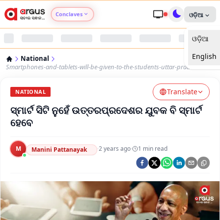
Conclaves
ଓଡ଼ିଆ
ଓଡ଼ିଆ
Argus Agri Vikas
English
National
Argus Nari Shakti
Smartphones-and-tablets-will-be-given-to-the-students-uttar-pradesh
Translate
Argus Education Next
NATIONAL
ସ୍ମାର୍ଟ ସିଟି ନୁହେଁ ଉତ୍ତରପ୍ରଦେଶର ଯୁବକ ବି ସ୍ମାର୍ଟ
Argus Health Connect
ହେବେ
Argus Swaad Odisha
M
·
2 years ago
·
1
min read
Manini Pattanayak
Argus Chalo Dekhein Apna Desh