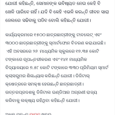
ଯୋଗୀ କହିଛନ୍ତି, ସେମାନଙ୍କ ଭବିଷ୍ୟତ ନେଇ କେହି ବି
ଖେଳି ପାରିବେ ନାହିଁ। ଯଦି ବି କେହି ଏଭଳି କରନ୍ତି ଜୀବନ ସାରା
ଜେଲରେ ସଢିବାକୁ ପଡିବ ବୋଲି କହିଛନ୍ତି ଯୋଗୀ।
କାର୍ଯ୍ୟକ୍ରମରେ ୧୫୦୦ ଛାତ୍ରଛାତ୍ରୀଙ୍କୁ ଟାବଲେଟ୍ ଏବଂ
୩୦୦୦ ଛାତ୍ରଛାତ୍ରୀଙ୍କୁ ସ୍ମାର୍ଟଫୋନ ବିତରଣ କରାଯାଇଛି।
ଏହି ଅବସରରେ ୨୬ ମାଧ୍ୟମିକ ସ୍କୁଲରେ ୧୭.୩୫ କୋଟି
ଟଙ୍କାରେ ରୂପାନ୍ତରୀକରଣ ଏବଂ ୧୪୧ ମାଧ୍ୟମିକ
ବିଦ୍ୟାଳୟରେ ୭.୫୮ କୋଟି ଟଙ୍କାରେ ୩୩୦ ପ୍ରିମିୟମ ସ୍ମାର୍ଟ
କ୍ଲାସରୁମର ଶିଳାନ୍ୟାସ କରିଛନ୍ତି ଯୋଗୀ। ଡିଜିଟାଲ୍
କ୍ଷେତ୍ରରେ ସମକ୍ଷ ହେଉଛନ୍ତି ଛାତ୍ରଛାତ୍ରୀ।
ଉତ୍ତରପ୍ରଦଶକୁ ଡିଜିଟାଲ ଇଣ୍ଡିଆର ଅଗ୍ରଣୀ ରାଜ୍ୟ
କରିବାକୁ ଲକ୍ଷ୍ୟ ରହିଥିବା କହିଛନ୍ତି ଯୋଗୀ।
ଅଧିକ ପଢନ୍ତୁ
ଭାରତ
ଖବର