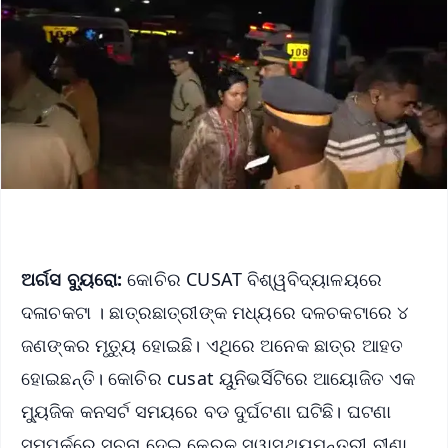
ଅର୍ଗସ ବ୍ୟୁରୋ:
କୋଚିର CUSAT ବିଶ୍ୱବିଦ୍ୟାଳୟରେ
ଦଳାଚକଟା । ଛାତ୍ରଛାତ୍ରୀଙ୍କ ମଧ୍ୟରେ ଦଳଚକଟାରେ ୪
ଜଣଙ୍କର ମୃତ୍ୟୁ ହୋଇଛି। ଏଥିରେ ଅନେକ ଛାତ୍ର ଆହତ
ହୋଇଛନ୍ତି। କୋଚିର cusat ୟୁନିଭର୍ସିଟିରେ ଆୟୋଜିତ ଏକ
ମ୍ୟୁଜିକ କନସର୍ଟ ସମୟରେ ବଡ ଦୁର୍ଘଟଣା ଘଟିଛି। ଘଟଣା
ସମ୍ପର୍କରେ ସୂଚନା ଦେଇ କେରଳ ସ୍ୱାସ୍ଥ୍ୟମନ୍ତ୍ରୀ ବୀଣା