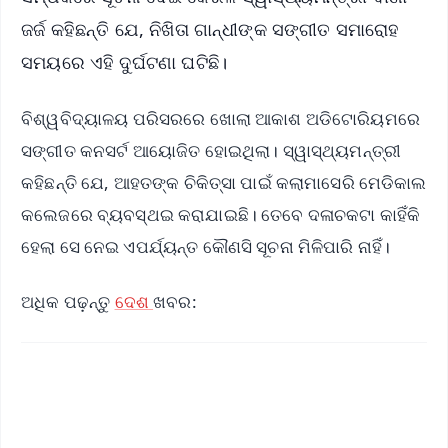
ଜର୍ଜ କହିଛନ୍ତି ଯେ, ନିଖିତା ଗାନ୍ଧୀଙ୍କ ସଙ୍ଗୀତ ସମାରୋହ
ସମୟରେ ଏହି ଦୁର୍ଘଟଣା ଘଟିଛି।
ବିଶ୍ୱବିଦ୍ୟାଳୟ ପରିସରରେ ଖୋଲା ଆକାଶ ଅଡିଟୋରିୟମରେ
ସଙ୍ଗୀତ କନସର୍ଟ ଆୟୋଜିତ ହୋଇଥିଲା। ସ୍ୱାସ୍ଥ୍ୟମନ୍ତ୍ରୀ
କହିଛନ୍ତି ଯେ, ଆହତଙ୍କ ଚିକିତ୍ସା ପାଇଁ କଲାମାସେରି ମେଡିକାଲ
କଲେଜରେ ବ୍ୟବସ୍ଥଇ କରାଯାଇଛି। ତେବେ ଦଳାଚକଟା କାହିଁକି
ହେଲା ସେ ନେଇ ଏପର୍ଯ୍ୟନ୍ତ କୌଣସି ସୂଚନା ମିଳିପାରି ନାହିଁ।
ଅଧିକ ପଢ଼ନ୍ତୁ
ଦେଶ
ଖବର: