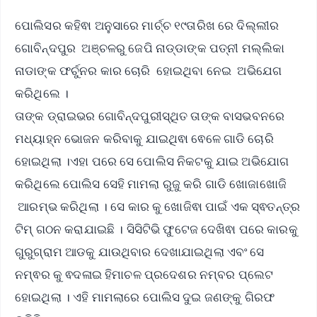
ପୋଲିସର କହିଵା ଅନୁସାରେ ମାର୍ଚ୍ଚ ୧୯ତାରିଖ ରେ ଦିଲ୍ଲୀର
ଗୋବିନ୍ଦପୁର ଅଞ୍ଚଳରୁ ଜେପି ନାଡ୍ଡାଙ୍କ ପତ୍ନୀ ମଲ୍ଲିକା
ନାଡାଙ୍କ ଫର୍ଚୁନର କାର ଚୋରି ହୋଇଥିବା ନେଇ ଅଭିଯେଗ
କରିଥିଲେ ।
ତାଙ୍କ ଡ୍ରାଇଭର ଗୋବିନ୍ଦପୁରୀସ୍ଥିତ ତାଙ୍କ ବାସଭବନରେ
ମଧ୍ୟାହ୍ନ ଭୋଜନ କରିବାକୁ ଯାଇଥିଵା ଵେଳେ ଗାଡି ଚୋରି
ହୋଇଥିଲା ।ଏହା ପରେ ସେ ପୋଲିସ ନିକଟକୁ ଯାଇ ଅଭିଯୋଗ
କରିଥିଲେ ପୋଲିସ ସେହି ମାମଲା ରୁଜୁ କରି ଗାଡି ଖୋଜାଖୋଜି
ଆରମ୍ଭ କରିଥିଲା । ସେ କାର କୁ ଖୋଜିଵା ପାଇଁ ଏକ ସ୍ଵତନ୍ତ୍ର
ଟିମ୍ ଗଠନ କରାଯାଇଛି । ସିସିଟିଭି ଫୁଟେଜ ଦେଖିଵା ପରେ କାରକୁ
ଗୁରୁଗ୍ରାମ ଆଡକୁ ଯାଉଥିବାର ଦେଖାଯାଇଥିଲା ଏବଂ ସେ
ନମ୍ଵର କୁ ଵଦଳାଇ ହିମାଚଳ ପ୍ରଦେଶର ନମ୍ବର ପ୍ଲେଟ
ହୋଇଥିଲା । ଏହି ମାମଲାରେ ପୋଲିସ ଦୁଇ ଜଣଙ୍କୁ ଗିରଫ