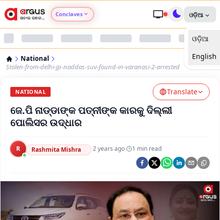
Conclaves
ଓଡ଼ିଆ
ଓଡ଼ିଆ
Argus Agri Vikas
English
National
Argus Nari Shakti
Stolen-from-delhi-jp-naddas-suv-found-in-varanasi-2-arrested
Translate
Argus Education Next
NATIONAL
ଜେ.ପି ନାଡ୍ଡାଙ୍କ ପତ୍ନୀଙ୍କ କାରକୁ ଦିଲ୍ଲୀ
Argus Health Connect
ପୋଲିସର ଉଦ୍ଧାର
Argus Swaad Odisha
R
·
2 years ago
·
1
min read
Rashmita Mishra
Argus Chalo Dekhein Apna Desh