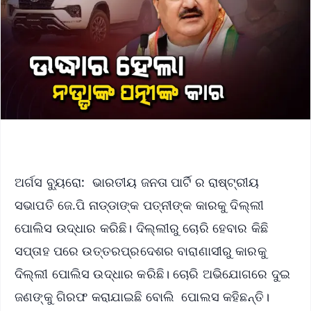
ଅର୍ଗସ ବ୍ୟୁରୋ: ଭାରତୀୟ ଜନତା ପାର୍ଟି ର ରାଷ୍ଟ୍ରୀୟ
ସଭାପତି ଜେ.ପି ନାଡ୍ଡାଙ୍କ ପତ୍ନୀଙ୍କ କାରକୁ ଦିଲ୍ଲୀ
ପୋଲିସ ଉଦ୍ଧାର କରିଛି। ଦିଲ୍ଲୀରୁ ଚୋରି ହେବାର କିଛି
ସପ୍ତାହ ପରେ ଉତ୍ତରପ୍ରଦେଶର ବାରାଣାସୀରୁ କାରକୁ
ଦିଲ୍ଲୀ ପୋଲିସ ଉଦ୍ଧାର କରିଛି। ଚୋରି ଅଭିଯୋଗରେ ଦୁଇ
ଜଣଙ୍କୁ ଗିରଫ କରାଯାଇଛି ବୋଲି ପୋଲସ କହିଛନ୍ତି।