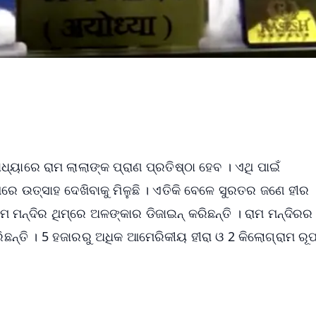
ୟାରେ ରାମ ଲାଲାଙ୍କ ପ୍ରାଣ ପ୍ରତିଷ୍ଠା ହେବ । ଏଥି ପାଇଁ
ଶରେ ଉତ୍ସାହ ଦେଖିବାକୁ ମିଳୁଛି । ଏତିକି ବେଳେ ସୁରତର ଜଣେ ହୀର
ମ ମନ୍ଦିର ଥିମ୍‌ରେ ଅଳଙ୍କାର ଡିଜାଇନ୍ କରିଛନ୍ତି । ରାମ ମନ୍ଦିରର
ନ୍ତି । 5 ହଜାରରୁ ଅଧିକ ଆମେରିକୀୟ ହୀରା ଓ 2 କିଲୋଗ୍ରାମ ରୂ