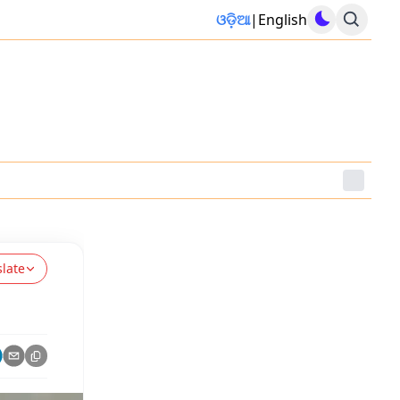
ଓଡ଼ିଆ
|
English
slate