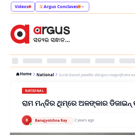
Videos
Argus Conclaves
Home
National
Surat-based-jeweller-designs-magnificent-
NATIONAL
ରାମ ମନ୍ଦିର ଥିମ୍‌ରେ ଅଳଙ୍କାର ଡିଜାଇନ୍ 
B
·
2 years ago
Banajyotshna Ray