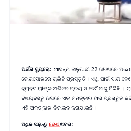
ଅର୍ଗସ ବ୍ୟୁରୋ:
ଆସନ୍ତା ଜାନୁଆରୀ 22 ତାରିଖରେ ଅଯୋଧ୍
ଜୋରସୋରରେ ଚାଲିଛି ପ୍ରସ୍ତୁତି । ଏଥି ପାଇଁ ସାରା ଦେ
ବ୍ୟବସାୟୀଙ୍କ ଅଭିନବ ପ୍ରୟାସ ଦେଖିବାକୁ ମିଳିଛି । ରା
ବିଷୟବସ୍ତୁ ଉପରେ ଏକ ଚମତ୍କାର ହାର ପ୍ରସ୍ତୁତ କରିଛ
ଏହି ଅଳଙ୍କାର ଡିଜାଇନ କରାଯାଇଛି ।
ଅଧିକ ପଢ଼ନ୍ତୁ
ଦେଶ
ଖବର: