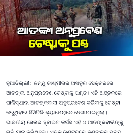
ନୂଆଦିଲ୍ଲୀ: ଜମ୍ମୁ କାଶ୍ମୀରର ଅଖନୁର ସେକ୍ଟରରେ
ଆତଙ୍କୀ ଅନୁପ୍ରବେଶ ଚେଷ୍ଟାକୁ ପଣ୍ଡ। ଏହି ଅଞ୍ଚଳରେ
ପାକିସ୍ଥାନୀ ଆତଙ୍କବାଦୀ ଅନୁପ୍ରବେଶ କରିବାକୁ ଚେଷ୍ଟା
କରୁଥିବାର ସିସିଟିଭି କ୍ୟାମେରାରେ ଦେଖାଯାଇଥିଲା।
ଭାରତୀୟ ସେନାର ହ୍ବାଇଟ କର୍ପସ ଏହି ୪ ଆତଙ୍କବାଦୀଙ୍କୁ
ଗୁଳି ମାଡ କରିଥିଲେ। ଏନକାଉଣ୍ଟରରେ ଜଣଙ୍କର ମୃତ୍ୟୁ