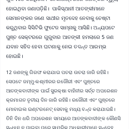
ହୋଇଥିବା ଜଣାପଡ଼ିଛି। ପାକିସ୍ଥାନୀ ଆତଙ୍କୀମାନେ
ସେମାନଙ୍କର ଜଣେ ସାଥୀର ମୃତଦେହ ନେବାକୁ ଚେଷ୍ଟା
କରୁଥିବାର ସିସିଟିଭି ଫୁଟେଜ ସାମ୍ନାକୁ ଆସିଛି। ଅନ୍ୟପଟେ
ପୁଞ୍ଚ ସେକ୍ଟରରେ ଗୁରୁବାର ଆତଙ୍କୀ ହମଲାରେ 5 ଜଣ
ଯବାନ ସହିଦ ହେବା ଘଟଣାକୁ ନେଇ ତଦନ୍ତ ଆରମ୍ଭ
ହୋଇଛି।
12 ଜଣଙ୍କୁ ଗିରଫ କରାଯାଇ ପଚରା ଉଚରା ଜାରି ରହିଛି।
ସେପଟେ ଜମ୍ମୁ-କଶ୍ମୀରର ରଜୌରୀ ଏବଂ ପୁଞ୍ଚରେ
ଆତଙ୍କବାଦୀଙ୍କ ପାଇଁ ସୁରକ୍ଷା ବାହିନୀର ସର୍ଚ୍ଚ ଅପରେଶନ
କ୍ରମାଗତ ତୃତୀୟ ଦିନ ଜାରି ରହିଛି। ରଜୌରୀ ଏବଂ ପୁଞ୍ଚରେ
ମୋବାଇଲ ଇଣ୍ଟରନେଟ୍‌ ସେବାକୁ ମଧ୍ୟ ବନ୍ଦ କରାଯାଇଛି।
ତିନି ଦିନ ଧରି ଅପରେଶନ ସମୟରେ ଆତଙ୍କବାଦୀଙ୍କ କୌଣସି
ସନ୍ଧାନ ନ ପାଇବା ପରେ ସାମରିକ ଅଧିକାରୀମାନେ ସନ୍ଦେହ