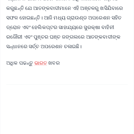
କରୁଛନ୍ତି ଯେ ଆତଙ୍କବାଦୀମାନେ ଏହି ଅଞ୍ଚଳରୁ ଖସିଯିବାରେ
ସଫଳ ହୋଇଛନ୍ତି। ଆଜି ମଧ୍ୟ ଗ୍ରାଉଣ୍ଡ ଅପରେଶନ ସହିତ
ଡ୍ରୋନ ଏବଂ ହେଲିକପ୍ଟର ସାହାଯ୍ୟରେ ସୁରକ୍ଷା ବାହିନୀ
ରଜୌରୀ ଏବଂ ପୁଞ୍ଚର ଘଞ୍ଚ ଜଙ୍ଗଲରେ ଆତଙ୍କବାଦୀଙ୍କ
ସନ୍ଧାନରେ ସର୍ଚ୍ଚ ଅପରେଶନ ଚଳାଇଛି।
ଅଧିକ ପଢନ୍ତୁ
ଭାରତ
ଖବର