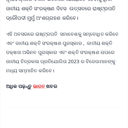
ଜାତୀୟ ଶକ୍ତି ସଂରକ୍ଷଣ ଦିବସ ଉତ୍ସବରେ ରାଷ୍ଟ୍ରପତି
ଦ୍ରୌପଦୀ ମୁର୍ମୁ ଅଂଶଗ୍ରହଣ କରିବେ।
ଏହି ଅବସରରେ ରାଷ୍ଟ୍ରପତି ସମାବେଶକୁ ସମ୍ବୋଧିତ କରିବେ
ଏବଂ ଜାତୀୟ ଶକ୍ତି ସଂରକ୍ଷଣ ପୁରସ୍କାର , ଜାତୀୟ ଶକ୍ତି
ଦକ୍ଷତା ଅଭିନବ ପୁରସ୍କାର ଏବଂ ଶକ୍ତି ସଂରକ୍ଷଣ ଉପରେ
ଜାତୀୟ ଚିତ୍ରକଳା ପ୍ରତିଯୋଗିତା 2023 ର ବିଜେତାମାନଙ୍କୁ
ମଧ୍ୟ ସମ୍ମାନିତ କରିବେ।
ଅଧିକ ପଢ଼ନ୍ତୁ
ଭାରତ
ଖବର