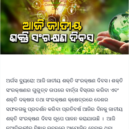
ଅର୍ଗସ ବ୍ୟୁରୋ: ଆଜି ଜାତୀୟ ଶକ୍ତି ସଂରକ୍ଷଣ ଦିବସ। ଶକ୍ତି
ସଂରକ୍ଷଣର ଗୁରୁତ୍ବ ଉପରେ ବାର୍ତ୍ତା ବିସ୍ତାର କରିବା ଏବଂ
ଶକ୍ତି ଦକ୍ଷତା ତଥା ସଂରକ୍ଷଣ କ୍ଷେତ୍ରରେ ଦେଶର
ସଫଳତାକୁ ପ୍ରଦର୍ଶନ କରିବା ପ୍ରତିବର୍ଷ ଆଜିର ଦିନକୁ ଜାତୀୟ
ଶକ୍ତି ସଂରକ୍ଷଣ ଦିବସ ରୂପେ ପାଳନ କରାଯାଉଛି । ଆଜି
ନୂଆଦିଲ୍ଲୀର ବିଜ୍ଞାନ ଭବନରେ ଆୟୋଜିତ ହେବାକୁ ଥିବା