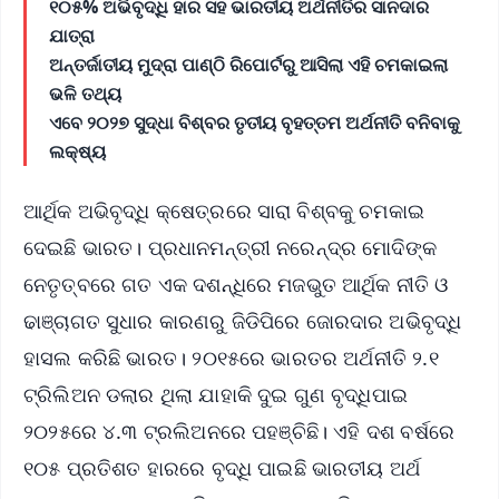
୧୦୫% ଅଭିବୃଦ୍ଧି ହାର ସହ ଭାରତୀୟ ଅର୍ଥନୀତିର ସାନଦାର
ଯାତ୍ରା
ଅନ୍ତର୍ଜାତୀୟ ମୁଦ୍ରା ପାଣ୍ଠି ରିପୋର୍ଟରୁ ଆସିଲା ଏହି ଚମକାଇଲା
ଭଳି ତଥ୍ୟ
ଏବେ ୨୦୨୭ ସୁଦ୍ଧା ବିଶ୍ବର ତୃତୀୟ ବୃହତ୍ତମ ଅର୍ଥନୀତି ବନିବାକୁ
ଲକ୍ଷ୍ୟ
ଆର୍ଥିକ ଅଭିବୃଦ୍ଧି କ୍ଷେତ୍ରରେ ସାରା ବିଶ୍ବକୁ ଚମକାଇ
ଦେଇଛି ଭାରତ। ପ୍ରଧାନମନ୍ତ୍ରୀ ନରେନ୍ଦ୍ର ମୋଦିଙ୍କ
ନେତୃତ୍ବରେ ଗତ ଏକ ଦଶନ୍ଧିରେ ମଜଭୁତ ଆର୍ଥିକ ନୀତି ଓ
ଢାଞ୍ଚାଗତ ସୁଧାର କାରଣରୁ ଜିଡିପିରେ ଜୋରଦାର ଅଭିବୃଦ୍ଧି
ହାସଲ କରିଛି ଭାରତ। ୨୦୧୫ରେ ଭାରତର ଅର୍ଥନୀତି ୨.୧
ଟ୍ରିଲିଅନ ଡଲାର ଥିଲା ଯାହାକି ଦୁଇ ଗୁଣ ବୃଦ୍ଧିପାଇ
୨୦୨୫ରେ ୪.୩ ଟ୍ରଲିଅନରେ ପହଞ୍ଚିଛି। ଏହି ଦଶ ବର୍ଷରେ
୧୦୫ ପ୍ରତିଶତ ହାରରେ ବୃଦ୍ଧି ପାଇଛି ଭାରତୀୟ ଅର୍ଥ