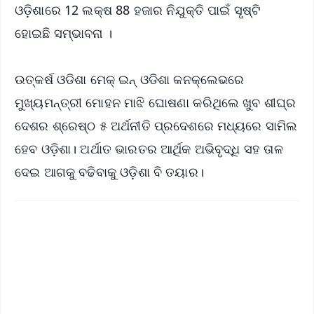
ଓଡ଼ିଶାରେ 12 ଲକ୍ଷ 88 ହଜାର ନିଯୁକ୍ତି ପାଇଁ ସୃଷ୍ଟି
ହୋଇଛି ସମ୍ଭାବନା ।
ଉତ୍କର୍ଷ ଓଡିଶା ମେକ୍ ଇନ୍ ଓଡିଶା କନକ୍ଲେଭରେ
ମୁଖ୍ୟମନ୍ତ୍ରୀ ମୋହନ ମାଝି ଘୋଷଣା କରିଥିଲେ ଖୁବ ଶୀଘ୍ର
ଦେଶର ଶ୍ରେଷ୍ଠ ୫ ଅର୍ଥନୀତି ପ୍ରଦେଶରେ ମଧ୍ୟରେ ସାମିଲ
ହେବ ଓଡ଼ିଶା। ଅର୍ଥାତ ଭାରତର ଆର୍ଥିକ ଅଭିବୃଦ୍ଧି ସହ ତାଳ
ଦେଇ ଆଗକୁ ବଢିବାକୁ ଓଡ଼ିଶା ବି ତୟାର।