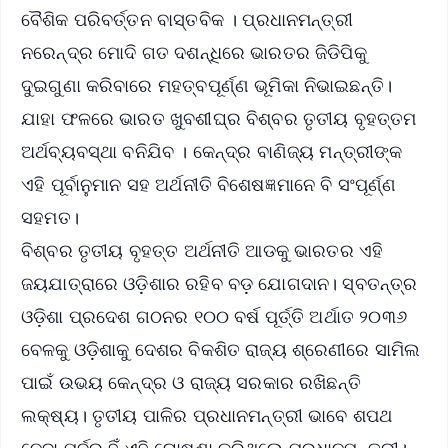
ବୈଶିକ ପରିବର୍ତ୍ତନ ବାସ୍ତବିକ । ପ୍ରଧାନମନ୍ତ୍ରୀ
ନରେନ୍ଦ୍ର ମୋଦି ଗତ ଦଶନ୍ଧିରେ ଭାରତର ଜିଡିପିକୁ
ଦୁଇଗୁଣା କରିବାରେ ମହତ୍ବପୂର୍ଣ୍ଣ ଭୂମିକା ନିଭାଇଛନ୍ତି।
ଯାହା ଫଳରେ ଭାରତ ଖୁବଶୀଘ୍ର ବିଶ୍ବର ତୃତୀୟ ବୃହତ୍ତମ
ଅର୍ଥବ୍ୟବସ୍ଥା ବନିଯିବ । କେନ୍ଦ୍ର ବାଣିଜ୍ୟ ମନ୍ତ୍ରୀଙ୍କ
ଏହି ପୂର୍ବାନୁମାନ ସହ ଅର୍ଥନୀତି ବିଶେଷଜ୍ଞମାନେ ବି ସଂପୂର୍ଣ୍ଣ
ସହମତ।
ବିଶ୍ବର ତୃତୀୟ ବୃହତ୍ତ ଅର୍ଥନୀତି ଆଡକୁ ଭାରତର ଏହି
ଜୟଯାତ୍ରାରେ ଓଡ଼ିଶାର ରହିବ ବଡ଼ ଯୋଗଦାନ। ସ୍ବତନ୍ତ୍ର
ଓଡ଼ିଶା ପ୍ରଦେଶ ଗଠନର ୧୦୦ ବର୍ଷ ପୂର୍ତ୍ତି ଅର୍ଥାତ ୨୦୩୬
ବେଳକୁ ଓଡ଼ିଶାକୁ ଦେଶର ବିକଶିତ ରାଜ୍ୟ ଶ୍ରେଣୀରେ ସାମିଲ
ପାଇଁ ଉଭୟ କେନ୍ଦ୍ର ଓ ରାଜ୍ୟ ସରକାର ରଖିଛନ୍ତି
ଲକ୍ଷ୍ୟ। ତୃତୀୟ ପାଳିର ପ୍ରଧାନମନ୍ତ୍ରୀ ଭାବେ ଶପଥ
ନେବା ପୂର୍ବରୁ ହିଁ ଏହି ଘୋଷଣା କରିଥିଲେ ପ୍ରଧାନମନ୍ତ୍ରୀ।