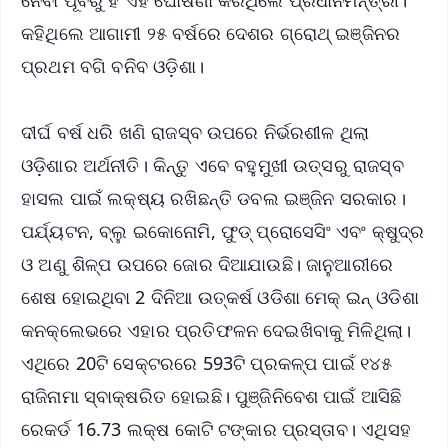
କହିଥିଲେ ଆଗାମୀ ୨୫ ବର୍ଷରେ ଦେଶର ଗ୍ରୋଥ୍ ଇଞ୍ଜିନର
ପ୍ରଥମ ବଗି ବନିବ ଓଡ଼ିଶା।
ଦୀର୍ଘ ବର୍ଷ ଧରି ଖଣି ରାଜସ୍ବ ଉପରେ ନିର୍ଭରଶୀଳ ଥିଲା
ଓଡ଼ିଶାର ଅର୍ଥନୀତି। କିନ୍ତୁ ଏବେ ବହୁମୁଖୀ ଉତ୍ସରୁ ରାଜସ୍ବ
ହାସଲ ପାଇଁ ଲକ୍ଷ୍ୟ ରଖିଛନ୍ତି ଡବଲ ଇଞ୍ଜିନ ସରକାର।
ପର୍ଯ୍ୟଟନ, ବ୍ଲୁ ଇକୋନୋମି, ଫୁଡ୍ ପ୍ରୋସେସିଂ ଏବଂ କ୍ଷୁଦ୍ର
ଓ ଅଣୁ ଶିଳ୍ପ ଉପରେ ଜୋର ଦିଆଯାଉଛି। ଜାନୁଆରୀରେ
ଶେଷ ହୋଇଥିବା 2 ଦିନିଆ ଉତ୍କର୍ଷ ଓଡିଶା ମେକ୍ ଇନ୍ ଓଡିଶା
କନକ୍ଲେଭରେ ଏହାର ପ୍ରତିଫଳନ ଦେଇଖିବାକୁ ମିଳିଥିଲା।
ଏଥିରେ 20ଟି ସେକ୍ଟରରେ 593ଟି ପ୍ରକଳ୍ପ ପାଇଁ ୧୪୫
ରାଜିନାମା ସ୍ବାକ୍ଷରିତ ହୋଇଛି। ପୁଞ୍ଜିନିବେଶ ପାଇଁ ଆସିଛି
ରେକର୍ଡ 16.73 ଲକ୍ଷ କୋଟି ଟଙ୍କାର ପ୍ରସ୍ତାବ। ଏଥିସହ