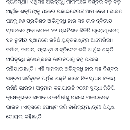
ବ୍ୟବସ୍ଥା। ଏଥିସହ ଅଭିବୃଦ୍ଧି ମାମଲାରେ ବିଶ୍ବର ବଡ଼ ବଡ଼
ଆର୍ଥିକ ଶକ୍ତିଙ୍କୁ ପଛରେ ପକାଇଦେଇଛି ଆମ ଦେଶ। ଭାରତ
ପଛକୁ ୭୬ ପ୍ରତିଶତ ଅଭିବୃଦ୍ଧି ହାର ସହ ଚୀନ ଦ୍ବିତୀୟ
ସ୍ଥାନରେ ଥିବା ବେଳେ ୬୬ ପ୍ରତିଶତ ଜିଡିପି ଗ୍ରୋଥ୍ ରେଟ୍
ସହ ତୃତୀୟ ସ୍ଥାନରେ ରହିଛି ଯୁକ୍ତରାଷ୍ଟ୍ର ଆମେରିକା।
ଜର୍ମାନ, ଜାପାନ, ଫ୍ରାନ୍ସ ଓ ବ୍ରିଟେନ ଭଳି ଆର୍ଥିକ ଶକ୍ତି
ଅଭିବୃଦ୍ଧି କ୍ଷେତ୍ରରେ ଭାରତଠାରୁ ବହୁ ପଛରେ
ରହିଯାଇଛନ୍ତି। ଏହି ସାନଦାର ଅଭିବୃଦ୍ଧି ହାର ସହ ବିଶ୍ବର
ପଞ୍ଚମ ସର୍ବବୃହତ ଅର୍ଥିକ ଶକ୍ତି ଭାବେ ନିଜ ସ୍ଥାନ ବଜାୟ
ରଖିଛି ଭାରତ। ଅନୁମାନ କରାଯାଉଛି ୨୦୨୭ ସୁଦ୍ଧା ଜିଡିପି
କ୍ଷେତ୍ରରେ ଜାପାନ ଓ ଜର୍ମୀନୀକୁ ପଛରେ ପକାଇଦେବ
ଭାରତ। ଏକ୍ସରେ ପୋଷ୍ଟ କରି ବାଣିଜ୍ୟମନ୍ତ୍ରୀ ପିୟୂଷ
ଗୋୟଲ କହିଛନ୍ତି