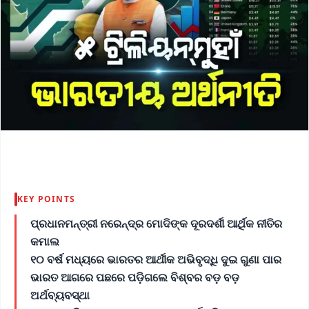
KEY POINTS
ପ୍ରଧାନମନ୍ତ୍ରୀ ନରେନ୍ଦ୍ର ମୋଦିଙ୍କ ଦୂରଦର୍ଶୀ ଆର୍ଥିକ ନୀତିର
କମାଲ
୧୦ ବର୍ଷ ମଧ୍ୟରେ ଭାରତର ଆର୍ଥୀକ ଅଭିବୃଦ୍ଧି ଦୁଇ ଗୁଣା ପାର
ଭାରତ ଆଗରେ ପଛରେ ପଡ଼ିଗଲେ ବିଶ୍ବର ବଡ଼ ବଡ଼
ଅର୍ଥବ୍ୟବସ୍ଥା