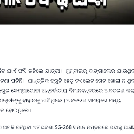
ନିଟ ଯାଏଁ ଫସି ରହିଲେ ଯାତ୍ରୀ। ମୁମ୍ବାଇରୁ ବାଙ୍ଗାଲୋର ଯାଉଥିବ
 ଘଟିଛି। ଯାନ୍ତ୍ରିକ ତ୍ରୁଟି ହେତୁ ଟଏଲେଟ ଗେଟ ଖୋଲା ନ ଥିବ
ାଲୁରୁର କେମ୍ପାଗୋଡା ଅନ୍ତର୍ଜାତୀୟ ବିମାନବନ୍ଦରରେ ଅବତରଣ କ
 ଯାତ୍ରୀଙ୍କୁ ବାହାରକୁ ଆଣିଥିଲେ। ଅବତରଣ ସମୟରେ ମଧ୍ୟ
ରକ୍ତ ହୋଇଥିଲେ।
ଅଟକି ରହିଥିବା ଏହି ଘଟଣା SG-268 ବିମାନ ନମ୍ବରରେ ପଦାକୁ ଆସିଛି