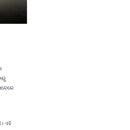
ା
ାରୁ
ଲାବେଳେ
। ଏହି