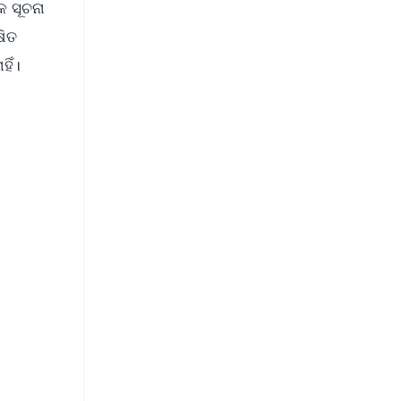
 ସୂଚନା
ଷିତ
ିଁ।
FREE
⭐
s