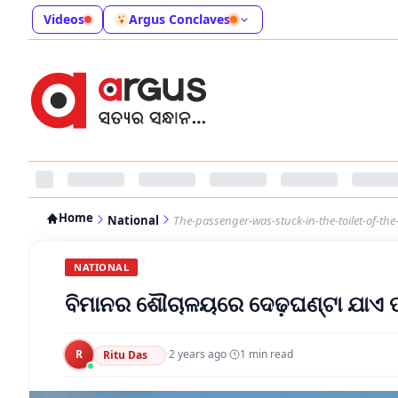
Videos
Argus Conclaves
Home
National
The-passenger-was-stuck-in-the-toilet-of-th
NATIONAL
ବିମାନର ଶୌଚାଳୟରେ ଦେଢ଼ଘଣ୍ଟା ଯାଏ ଫ
R
·
2 years ago
·
1
min read
Ritu Das