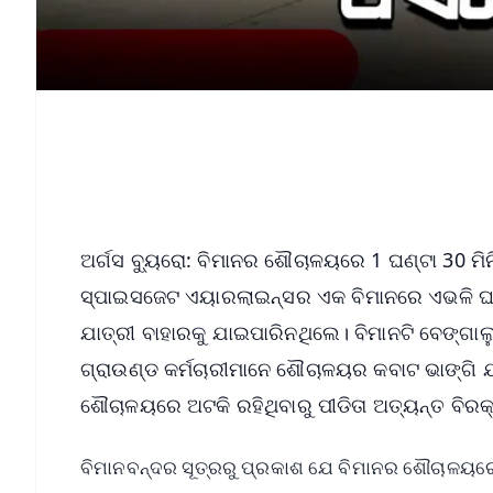
ଅର୍ଗସ ବ୍ୟୁରୋ: ବିମାନର ଶୌଚାଳୟରେ 1 ଘଣ୍ଟା 30 ମି
ସ୍ପାଇସଜେଟ ଏୟାରଲାଇନ୍ସର ଏକ ବିମାନରେ ଏଭଳି ଘଟଣା
ଯାତ୍ରୀ ବାହାରକୁ ଯାଇପାରିନଥିଲେ। ବିମାନଟି ବେଙ୍ଗ
ଗ୍ରାଉଣ୍ଡ କର୍ମଚାରୀମାନେ ଶୌଚାଳୟର କବାଟ ଭାଙ୍ଗି
ଶୌଚାଳୟରେ ଅଟକି ରହିଥିବାରୁ ପୀଡିତା ଅତ୍ୟନ୍ତ ବି
ବିମାନବନ୍ଦର ସୂତ୍ରରୁ ପ୍ରକାଶ ଯେ ବିମାନର ଶୌଚାଳୟରେ 