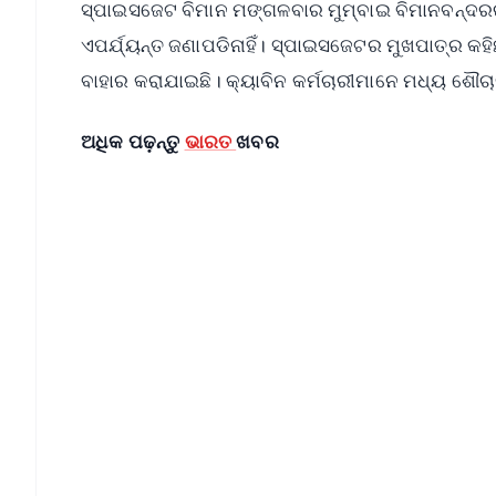
ସ୍ପାଇସଜେଟ ବିମାନ ମଙ୍ଗଳବାର ମୁମ୍ବାଇ ବିମାନବନ୍ଦରର
ଏପର୍ଯ୍ୟନ୍ତ ଜଣାପଡିନାହିଁ। ସ୍ପାଇସଜେଟର ମୁଖପାତ୍ର କହିଛ
ବାହାର କରାଯାଇଛି। କ୍ୟାବିନ କର୍ମଚାରୀମାନେ ମଧ୍ୟ ଶୌଚା
ଅଧିକ ପଢ଼ନ୍ତୁ
ଭାରତ
ଖବର
📱 Get Argus News App
📰 60 Word News
🎬 Argus Podcast
🔔 Free Notification Alerts
Download Free:
Android - Scan QR
i