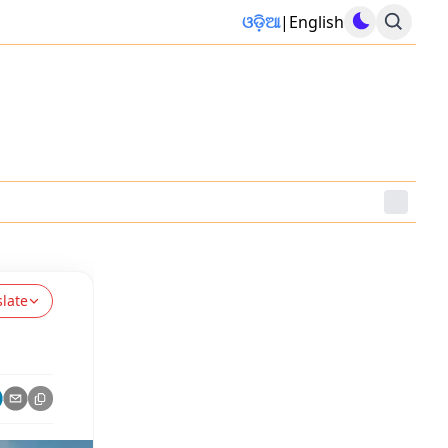
ଓଡ଼ିଆ
|
English
slate