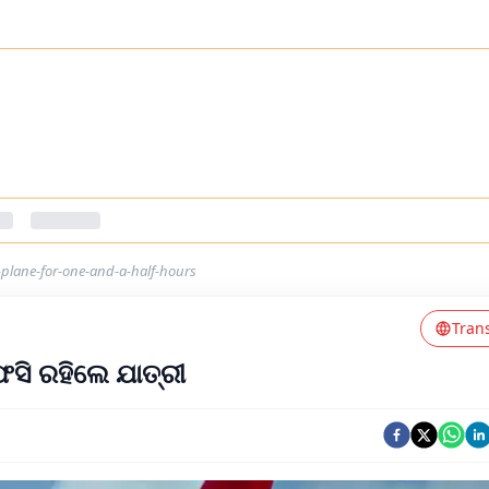
e-plane-for-one-and-a-half-hours
Tran
ସି ରହିଲେ ଯାତ୍ରୀ