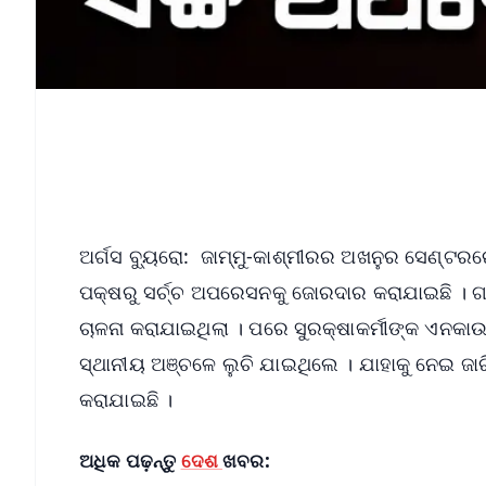
ଅର୍ଗସ ବ୍ୟୁରୋ: ଜାମ୍ମୁ-କାଶ୍ମୀରର ଅଖନୁର ସେଣ୍ଟରରେ
ପକ୍ଷରୁ ସର୍ଚ୍ଚ ଅପରେସନକୁ ଜୋରଦାର କରାଯାଇଛି । ଗ
ଚାଳନା କରାଯାଇଥିଲା । ପରେ ସୁରକ୍ଷାକର୍ମୀଙ୍କ ଏନକ
ସ୍ଥାନୀୟ ଅଞ୍ଚଳେ ଲୁଚି ଯାଇଥିଲେ । ଯାହାକୁ ନେଇ ଜାରି 
କରାଯାଇଛି ।
ଅଧିକ ପଢ଼ନ୍ତୁ
ଦେଶ
ଖବର: