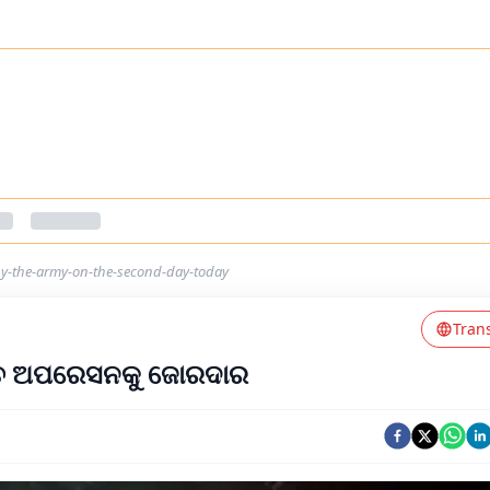
by-the-army-on-the-second-day-today
Tran
୍ଚ୍ଚ ଅପରେସନକୁ ଜୋରଦାର