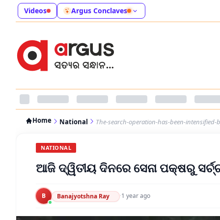
Videos
Argus Conclaves
Home
National
The-search-operation-has-been-intensified-
NATIONAL
ଆଜି ଦ୍ୱିତୀୟ ଦିନରେ ସେନା ପକ୍ଷରୁ ସର
B
·
1 year ago
Banajyotshna Ray