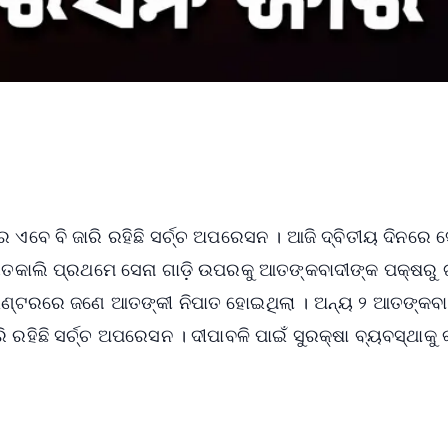
 ଏବେ ବି ଜାରି ରହିଛି ସର୍ଚ୍ଚ ଅପରେସନ । ଆଜି ଦ୍ବିତୀୟ ଦିନରେ ସ
ତକାଲି ପ୍ରଥମେ ସେନା ଗାଡ଼ି ଉପରକୁ ଆତଙ୍କବାଦୀଙ୍କ ପକ୍ଷରୁ ଗ
ାଉଣ୍ଟରରେ ଜଣେ ଆତଙ୍କୀ ନିପାତ ହୋଇଥିଲା । ଅନ୍ୟ ୨ ଆତଙ୍କବା
ରହିଛି ସର୍ଚ୍ଚ ଅପରେସନ । ଦୀପାବଳି ପାଇଁ ସୁରକ୍ଷା ବ୍ୟବସ୍ଥାକୁ କ