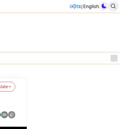
ଓଡ଼ିଆ
|
English
slate