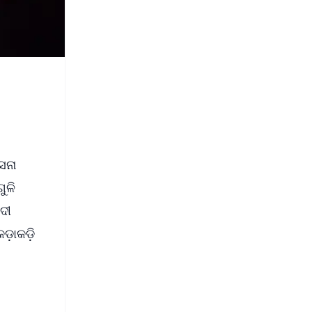
େନା
ୁଳି
ଦୀ
ଡ଼ାକଡ଼ି