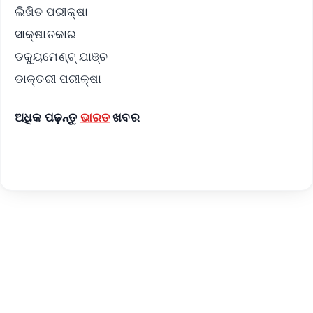
ଲିଖିତ ପରୀକ୍ଷା
ସାକ୍ଷାତକାର
ଡକ୍ୟୁମେଣ୍ଟ୍ ଯାଞ୍ଚ
ଡାକ୍ତରୀ ପରୀକ୍ଷା
ଅଧିକ ପଢ଼ନ୍ତୁ
ଭାରତ
ଖବର