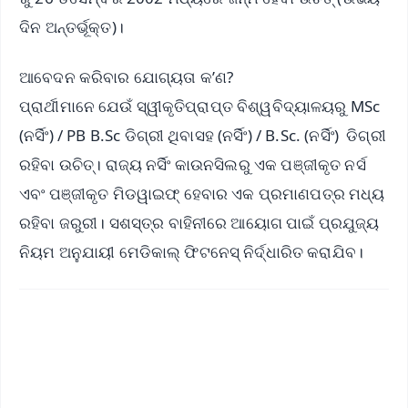
ଦିନ ଅନ୍ତର୍ଭୂକ୍ତ)।
ଆବେଦନ କରିବାର ଯୋଗ୍ୟତା କ’ଣ?
ପ୍ରାର୍ଥୀମାନେ ଯେଉଁ ସ୍ୱୀକୃତିପ୍ରାପ୍ତ ବିଶ୍ୱବିଦ୍ୟାଳୟରୁ MSc
(ନର୍ସିଂ) / PB B.Sc ଡିଗ୍ରୀ ଥିବାସହ (ନର୍ସିଂ) / B.Sc. (ନର୍ସିଂ) ଡିଗ୍ରୀ
ରହିବା ଉଚିତ୍। ରାଜ୍ୟ ନର୍ସିଂ କାଉନସିଲରୁ ଏକ ପଞ୍ଜୀକୃତ ନର୍ସ
ଏବଂ ପଞ୍ଜୀକୃତ ମିଡୱାଇଫ୍ ହେବାର ଏକ ପ୍ରମାଣପତ୍ର ମଧ୍ୟ
ରହିବା ଜରୁରୀ। ସଶସ୍ତ୍ର ବାହିନୀରେ ଆୟୋଗ ପାଇଁ ପ୍ରଯୁଜ୍ୟ
ନିୟମ ଅନୁଯାୟୀ ମେଡିକାଲ୍ ଫିଟନେସ୍ ନିର୍ଦ୍ଧାରିତ କରାଯିବ।