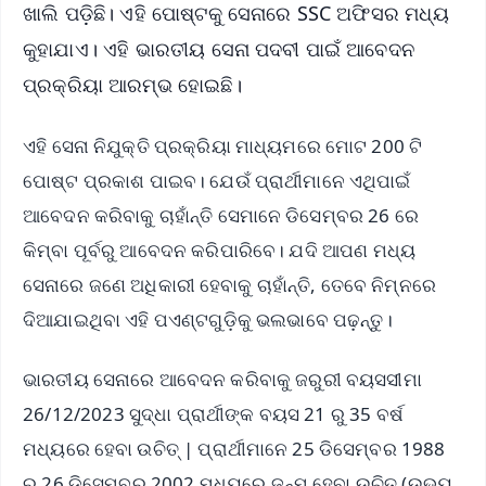
ଖାଲି ପଡ଼ିଛି। ଏହି ପୋଷ୍ଟକୁ ସେନାରେ SSC ଅଫିସର ମଧ୍ୟ
କୁହାଯାଏ। ଏହି ଭାରତୀୟ ସେନା ପଦବୀ ପାଇଁ ଆବେଦନ
ପ୍ରକ୍ରିୟା ଆରମ୍ଭ ହୋଇଛି।
ଏହି ସେନା ନିଯୁକ୍ତି ପ୍ରକ୍ରିୟା ମାଧ୍ୟମରେ ମୋଟ 200 ଟି
ପୋଷ୍ଟ ପ୍ରକାଶ ପାଇବ। ଯେଉଁ ପ୍ରାର୍ଥୀମାନେ ଏଥିପାଇଁ
ଆବେଦନ କରିବାକୁ ଚାହାଁନ୍ତି ସେମାନେ ଡିସେମ୍ବର 26 ରେ
କିମ୍ବା ପୂର୍ବରୁ ଆବେଦନ କରିପାରିବେ। ଯଦି ଆପଣ ମଧ୍ୟ
ସେନାରେ ଜଣେ ଅଧିକାରୀ ହେବାକୁ ଚାହାଁନ୍ତି, ତେବେ ନିମ୍ନରେ
ଦିଆଯାଇଥିବା ଏହି ପଏଣ୍ଟଗୁଡ଼ିକୁ ଭଲଭାବେ ପଢ଼ନ୍ତୁ।
ଭାରତୀୟ ସେନାରେ ଆବେଦନ କରିବାକୁ ଜରୁରୀ ବୟସସୀମା
26/12/2023 ସୁଦ୍ଧା ପ୍ରାର୍ଥୀଙ୍କ ବୟସ 21 ରୁ 35 ବର୍ଷ
ମଧ୍ୟରେ ହେବା ଉଚିତ୍ | ପ୍ରାର୍ଥୀମାନେ 25 ଡିସେମ୍ବର 1988
ରୁ 26 ଡିସେମ୍ବର 2002 ମଧ୍ୟରେ ଜନ୍ମ ହେବା ଉଚିତ୍ (ଉଭୟ