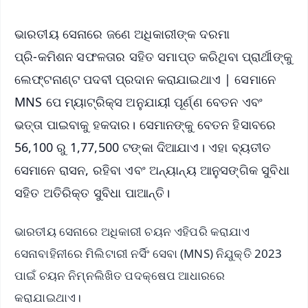
ଭାରତୀୟ ସେନାରେ ଜଣେ ଅଧିକାରୀଙ୍କ ଦରମା
ପ୍ରି-କମିଶନ ସଫଳତାର ସହିତ ସମାପ୍ତ କରିଥିବା ପ୍ରାର୍ଥୀଙ୍କୁ
ଲେଫ୍ଟନାଣ୍ଟ ପଦବୀ ପ୍ରଦାନ କରାଯାଇଥାଏ | ସେମାନେ
MNS ପେ ମ୍ୟାଟ୍ରିକ୍ସ ଅନୁଯାୟୀ ପୂର୍ଣ୍ଣ ବେତନ ଏବଂ
ଭତ୍ତା ପାଇବାକୁ ହକଦାର। ସେମାନଙ୍କୁ ବେତନ ହିସାବରେ
56,100 ରୁ 1,77,500 ଟଙ୍କା ଦିଆଯାଏ। ଏହା ବ୍ୟତୀତ
ସେମାନେ ରାସନ, ରହିବା ଏବଂ ଅନ୍ୟାନ୍ୟ ଆନୁସଙ୍ଗିକ ସୁବିଧା
ସହିତ ଅତିରିକ୍ତ ସୁବିଧା ପାଆନ୍ତି।
ଭାରତୀୟ ସେନାରେ ଅଧିକାରୀ ଚୟନ ଏହିପରି କରାଯାଏ
ସେନାବାହିନୀରେ ମିଲିଟାରୀ ନର୍ସିଂ ସେବା (MNS) ନିଯୁକ୍ତି 2023
ପାଇଁ ଚୟନ ନିମ୍ନଲିଖିତ ପଦକ୍ଷେପ ଆଧାରରେ
କରାଯାଇଥାଏ।