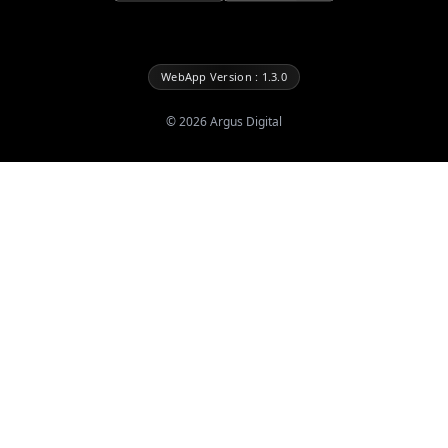
WebApp Version : 1.3.0
©
2026
Argus Digital