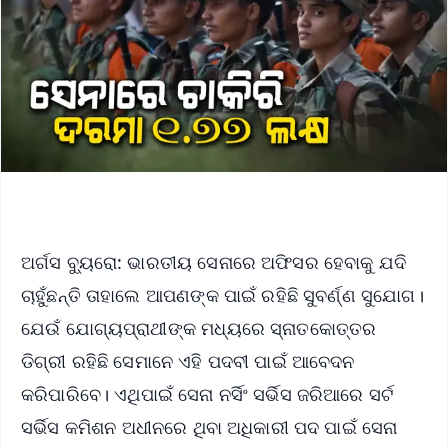
ଅର୍ଗସ ବ୍ୟୁରୋ: ଭାରତୀୟ ସେନାରେ ଅଫିସର ହେବାକୁ ଯଦି
ଚାହୁଁଛନ୍ତି ତାହାଲେ ଆପଣଙ୍କ ପାଇଁ ରହିଛି ସୁବର୍ଣ୍ଣ ସୁଯୋଗ।
ଯେଉଁ ଯୋଗ୍ୟପ୍ରାଥୀଙ୍କ ମଧ୍ୟରେ ସ୍ନାତକୋତ୍ତର
ଡିଗ୍ରୀ ରହିଛି ସେମାନେ ଏହି ପଦବୀ ପାଇଁ ଆବେଦନ
କରିପାରିବେ। ଏଥିପାଇଁ ସେନା ନର୍ସିଂ ସର୍ଭିସ ଜରିଆରେ ସର୍ଟ
ସର୍ଭିସ କମିଶନ ଅଧୀନରେ ଥିବା ଅଧିକାରୀ ପଦ ପାଇଁ ସେନା