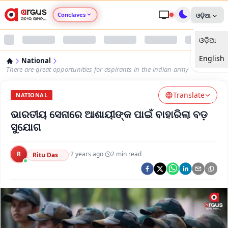
Conclaves
ଓଡ଼ିଆ
ଓଡ଼ିଆ
Argus Agri Vikas
English
National
Argus Nari Shakti
There-are-great-opportunities-for-aspirants-in-the-indian-army
Translate
Argus Education Next
NATIONAL
ଭାରତୀୟ ସେନାରେ ଆଶାୟୀଙ୍କ ପାଇଁ ବାହାରିଲା ବଡ଼
Argus Health Connect
ସୁଯୋଗ
Argus Swaad Odisha
R
·
2 years ago
·
2
min read
Ritu Das
Argus Chalo Dekhein Apna Desh