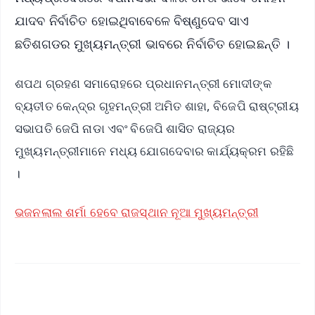
ଯାଦବ ନିର୍ବାଚିତ ହୋଇଥିବାବେଳେ ବିଷ୍ଣୁଦେବ ସାଏ
ଛତିଶଗଡର ମୁଖ୍ୟମନ୍ତ୍ରୀ ଭାବରେ ନିର୍ବାଚିତ ହୋଇଛନ୍ତି ।
ଶପଥ ଗ୍ରହଣ ସମାରୋହରେ ପ୍ରଧାନମନ୍ତ୍ରୀ ମୋଦୀଙ୍କ
ବ୍ୟତୀତ କେନ୍ଦ୍ର ଗୃହମନ୍ତ୍ରୀ ଅମିତ ଶାହା, ବିଜେପି ରାଷ୍ଟ୍ରୀୟ
ସଭାପତି ଜେପି ନାଡା ଏବଂ ବିଜେପି ଶାସିତ ରାଜ୍ୟର
ମୁଖ୍ୟମନ୍ତ୍ରୀମାନେ ମଧ୍ୟ ଯୋଗଦେବାର କାର୍ଯ୍ୟକ୍ରମ ରହିଛି
।
ଭଜନଲାଲ ଶର୍ମା ହେବେ ରାଜସ୍ଥାନ ନୂଆ ମୁଖ୍ୟମନ୍ତ୍ରୀ