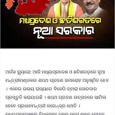
ଅର୍ଗସ ବ୍ୟୁରୋ: ଆଜି ମଧ୍ୟପ୍ରଦେଶ ଓ ଛତିଶଗଡ଼ରେ ନୂଆ
ମନ୍ତ୍ରୀମଣ୍ଡଳର ଶପଥ ଗ୍ରହଣ ସମାରୋହ ଅନୁଷ୍ଠିତ ହେବ
। ଏନେଇ ଉଭୟ ରାଜ୍ୟରେ ବିଜେପି ଦ୍ବାରା ଜୋରଦାର
ପ୍ରସ୍ତୁତି କରାଯାଇଛି । ଶପଥ ଗ୍ରହଣ ଉତ୍ସବରେ ସାମିଲ
ହେବେ ପ୍ରଧାନମନ୍ତ୍ରୀ ନରେନ୍ଦ୍ର ମୋଦି ।
ମଧ୍ୟପ୍ରଦେଶରେ ବିଧାନସଭା ଦଳର ନେତା ଭାବେ ମୋହନ