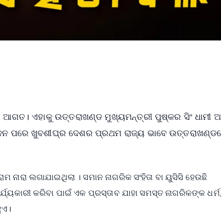
୍ ଆଗତ। ଏହାକୁ ଉତ୍ତରାଖଣ୍ଡ ମୁଖ୍ୟମନ୍ତ୍ରୀ ପୁଷ୍କର ସିଂ ଧାମୀ
ମୋଦନ ପରେ ଖୁବଶୀଘ୍ର ଦେଶର ପ୍ରଥମ ରାଜ୍ୟ ଭାବେ ଉତ୍ତରାଖଣ୍ଡ
ାରା ଲଗାଯାଇଥିଲା । ସମାନ ନାଗରିକ ସଂହିତା ବା ୟୁସିସି ହେଉଛି
ୟକାରୀ କରିବା ପାଇଁ ଏକ ପ୍ରସ୍ତାବ ଯାହା ସମସ୍ତ ନାଗରିକଙ୍କ ଧର୍ମ
ୁଏ।