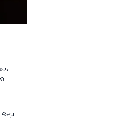
 ଆଗତ
ରେ
, ଲିଙ୍ଗ