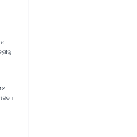
୍ତ
ତ୍ରୀକୁ
ତାନ
ିଳିବ ।