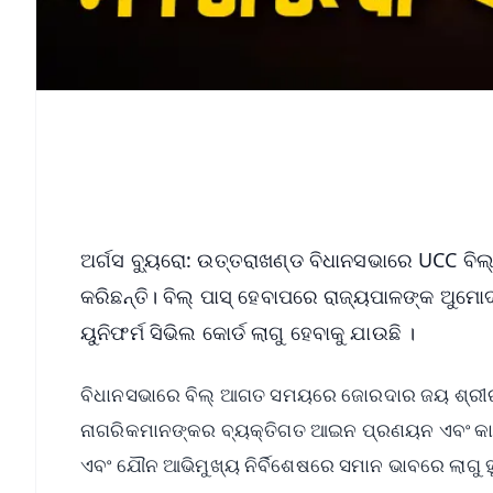
ଅର୍ଗସ ବ୍ୟୁରୋ: ଉତ୍ତରାଖଣ୍ଡ ବିଧାନସଭାରେ UCC ବିଲ
କରିଛନ୍ତି। ବିଲ୍ ପାସ୍ ହେବାପରେ ରାଜ୍ୟପାଳଙ୍କ ଅୁ
ୟୁନିଫର୍ମ ସିଭିଲ କୋର୍ଡ ଲାଗୁ ହେବାକୁ ଯାଉଛି ।
ବିଧାନସଭାରେ ବିଲ୍ ଆଗତ ସମୟରେ ଜୋରଦାର ଜୟ ଶ୍ରୀରାମ ନ
ନାଗରିକମାନଙ୍କର ବ୍ୟକ୍ତିଗତ ଆଇନ ପ୍ରଣୟନ ଏବଂ କାର୍ଯ୍
ଏବଂ ଯୌନ ଆଭିମୁଖ୍ୟ ନିର୍ବିଶେଷରେ ସମାନ ଭାବରେ ଲାଗୁ ହ