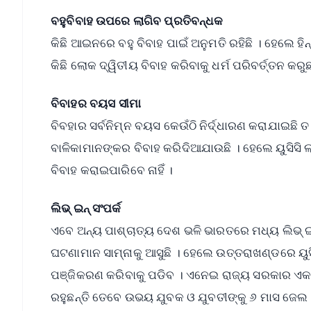
ବହୁବିବାହ ଉପରେ ଲାଗିବ ପ୍ରତିବନ୍ଧକ
କିଛି ଆଇନରେ ବହୁ ବିବାହ ପାଇଁ ଅନୁମତି ରହିଛି । ହେଲେ ହି
କିଛି ଲୋକ ଦ୍ୱିତୀୟ ବିବାହ କରିବାକୁ ଧର୍ମ ପରିବର୍ତ୍ତନ କର
ବିବାହର ବୟସ ସୀମା
ବିବହାର ସର୍ବନିମ୍ନ ବୟସ କେଉଁଠି ନିର୍ଦ୍ଧାରଣ କରାଯାଇଛି ତ
ବାଳିକାମାନଙ୍କର ବିବାହ କରିଦିଆଯାଉଛି । ହେଲେ ୟୁସିସି
ବିବାହ କରାଇପାରିବେ ନାହିଁ ।
ଲିଭ୍ ଇନ୍ ସଂପର୍କ
ଏବେ ଅନ୍ୟ ପାଶ୍ଚାତ୍ୟ ଦେଶ ଭଳି ଭାରତରେ ମଧ୍ୟ ଲିଭ୍ 
ଘଟଣାମାନ ସାମ୍ନାକୁ ଆସୁଛି । ହେଲେ ଉତ୍ତରାଖଣ୍ଡରେ ୟୁସି
ପଞ୍ଜିକରଣ କରିବାକୁ ପଡିବ । ଏନେଇ ରାଜ୍ୟ ସରକାର ଏକ 
ରହୁଛନ୍ତି ତେବେ ଉଭୟ ଯୁବକ ଓ ଯୁବତୀଙ୍କୁ ୬ ମାସ ଜେଲ ଓ