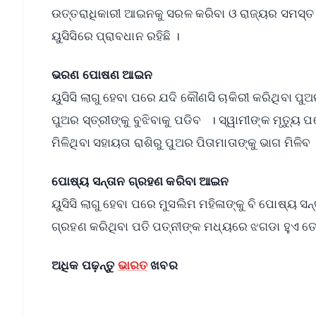
ଉତ୍ତରାଧିକାରୀ ଆଇନକୁ ସରଳ କରିବା ଓ ରାଜ୍ୟର ସମସ୍ତ
ୟୁସିସିରେ ପ୍ରାବଧାନ ରହିଛି ।
ଭରଣ ପୋଷଣ ଆଇନ
ୟୁସିସି ଲାଗୁ ହେବା ପରେ ଯଦି କୌଣସି ଚାକିରୀ କରିଥିବା ପ
ପୁଅର ସ୍ତ୍ରୀଙ୍କୁ ବୁଝିବାକୁ ପଡିବ । ସ୍ୱାମୀଙ୍କ ମୃତ୍ୟୁ ପ
ମିଳିଥିବା ସହାୟତା ରାଶିରୁ ପୁଅର ପିତାମାତାଙ୍କୁ ଭାଗ ମିଳିବ 
ପୋଷ୍ୟ ସନ୍ତାନ ଗ୍ରହଣ କରିବା ଆଇନ
ୟୁସିସି ଲାଗୁ ହେବା ପରେ ମୁସଲିମ ମହିଳାଙ୍କୁ ବି ପୋଷ୍ୟ 
ଗ୍ରହଣ କରିଥିବା ପତି ପତ୍ନୀଙ୍କ ମଧ୍ୟରେ ଝଗଡା ହୁଏ ତେ
ଅଧିକ ପଢ଼ନ୍ତୁ
ଭାରତ
ଖବର