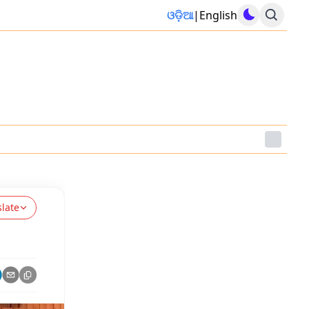
ଓଡ଼ିଆ
|
English
slate