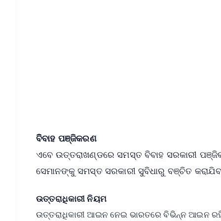
📱 Get Argus News App
📰 60 Word News
🎬 Argus Podcast
🔔 Free Notification Alerts
Download Free:
Android - Scan QR
i
ବିିବାହ ପଞ୍ଜିକରଣ
ଏବେ ଉତ୍ତରାଖଣ୍ଡରେ ସମସ୍ତ ବିବାହ ସରକାରୀ ପଞ୍ଜିକ
ସେମାନଙ୍କୁ ସମସ୍ତ ସରକାରୀ ସୁବିଧାରୁ ବଞ୍ଚିତ କରାଯିବ
ଉତ୍ତରାଧିକାରୀ ନିୟମ
ଉତ୍ତରାଧିକାରୀ ଆଇନ ନେଇ ଭାରତରେ ବିଭିନ୍ନ ଆଇନ ରହିଛି 