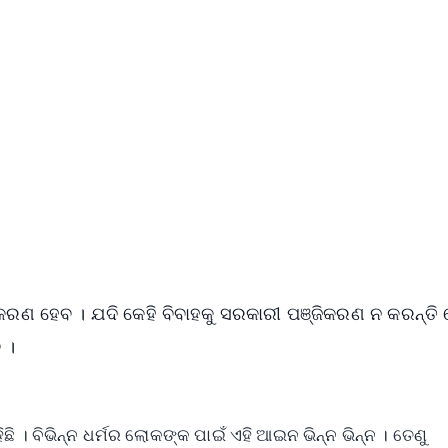
✨
📺 Live TV and Breaking News
⭐
⭐
⭐
⭐
4.8 Rating
50K+ Download
OS - Scan QR
ରଣ ହେବ । ଯଦି କେହି ବିବାହକୁ ସରକାରୀ ପଞ୍ଜିକରଣ ନ କରନ୍ତି
 ।
। ବିଭିନ୍ନ ଧର୍ମର ଲୋକଙ୍କ ପାଇଁ ଏହି ଆଇନ ଭିନ୍ନ ଭିନ୍ନ । ତେଣୁ