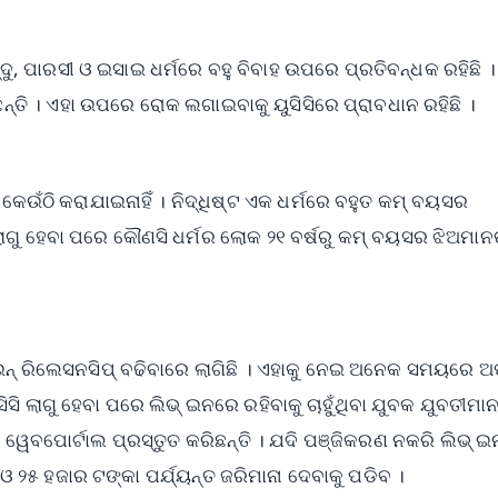
ନ୍ଦୁ, ପାରସୀ ଓ ଇସାଇ ଧର୍ମରେ ବହୁ ବିବାହ ଉପରେ ପ୍ରତିବନ୍ଧକ ରହିଛି ।
ୁଛନ୍ତି । ଏହା ଉପରେ ରୋକ ଲଗାଇବାକୁ ୟୁସିସିରେ ପ୍ରାବଧାନ ରହିଛି ।
 କେଉଁଠି କରାଯାଇନାହିଁ । ନିଦ୍ଧିଷ୍ଟ ଏକ ଧର୍ମରେ ବହୁତ କମ୍ ବୟସର
 ଲାଗୁ ହେବା ପରେ କୌଣସି ଧର୍ମର ଲୋକ ୨୧ ବର୍ଷରୁ କମ୍ ବୟସର ଝିଅମା
ଇନ୍ ରିଲେସନସିପ୍ ବଢିବାରେ ଲାଗିଛି । ଏହାକୁ ନେଇ ଅନେକ ସମୟରେ 
ସି ଲାଗୁ ହେବା ପରେ ଲିଭ୍ ଇନରେ ରହିବାକୁ ଚାହୁଁଥିବା ଯୁବକ ଯୁବତୀମାନ
ୱେବପୋର୍ଟାଲ ପ୍ରସ୍ତୁତ କରିଛନ୍ତି । ଯଦି ପଞ୍ଜିକରଣ ନକରି ଲିଭ୍ 
 ୨୫ ହଜାର ଟଙ୍କା ପର୍ଯ୍ୟନ୍ତ ଜରିମାନା ଦେବାକୁ ପଡିବ ।