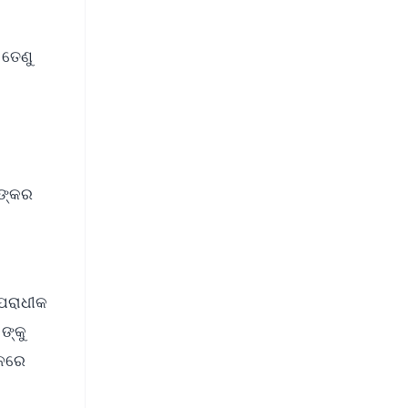
 ତେଣୁ
ନଙ୍କର
ଅପରାଧୀକ
ଙ୍କୁ
ଇନରେ