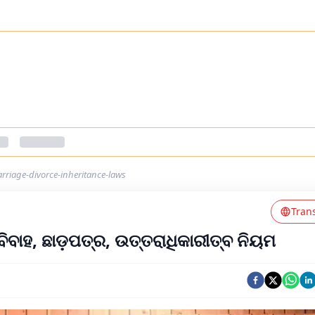
arriage-divorce-inheritance-laws
Tran
ବାହ, ଛାଡ଼ପତ୍ର, ଉତ୍ତରାଧିକାରୀତ୍ବ ନିୟମ