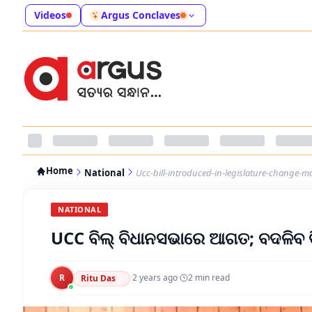
Videos
Argus Conclaves
Home
National
Ucc-bill-introduced-in-legislature-change-m
NATIONAL
UCC ବିଲ୍ ବିଧାନସଭାରେ ଆଗତ; ବଦଳିବ ବି
R
·
2 years ago
·
2
min read
Ritu Das