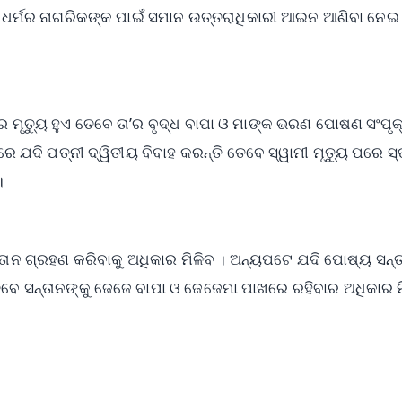
 ଧର୍ମର ନାଗରିକଙ୍କ ପାଇଁ ସମାନ ଉତ୍ତରାଧିକାରୀ ଆଇନ ଆଣିବା ନେଇ
ୁଅର ମୃତ୍ୟୁ ହୁଏ ତେବେ ତା’ର ବୃଦ୍ଧ ବାପା ଓ ମାଙ୍କ ଭରଣ ପୋଷଣ ସଂପୃକ
ରେ ଯଦି ପତ୍ନୀ ଦ୍ୱିତୀୟ ବିବାହ କରନ୍ତି ତେବେ ସ୍ୱାମୀ ମୃତ୍ୟୁ ପରେ ସ୍
।
ସନ୍ତାନ ଗ୍ରହଣ କରିବାକୁ ଅଧିକାର ମିଳିବ । ଅନ୍ୟପଟେ ଯଦି ପୋଷ୍ୟ ସନ୍
ବେ ସନ୍ତାନଙ୍କୁ ଜେଜେ ବାପା ଓ ଜେଜେମା ପାଖରେ ରହିବାର ଅଧିକାର ମ