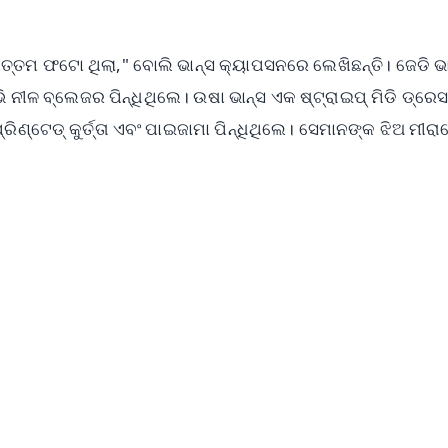
ତମ ଫଟୋ ଥିଲା," ବୋଲି ଭାନ୍ସ କ୍ୟାପସନରେ ଲେଖିଛନ୍ତି। ଜେଡି ଭା
 ନୀଳ ବ୍ଲେଜର ପିନ୍ଧିଥିଲେ। ଉଷା ଭାନ୍ସ ଏକ ଷ୍ଟ୍ରାଇପ୍ ମିଡି ଡ୍ରେ
ଣ୍ଟେଡ୍ କୁର୍ତ୍ତା ଏବଂ ପାଇଜାମା ପିନ୍ଧିଥିଲେ। ସେମାନଙ୍କ ଝିଅ ମୀର
✨
📺 Live TV and Breaking News
⭐
⭐
⭐
⭐
4.8 Rating
50K+ Download
OS - Scan QR