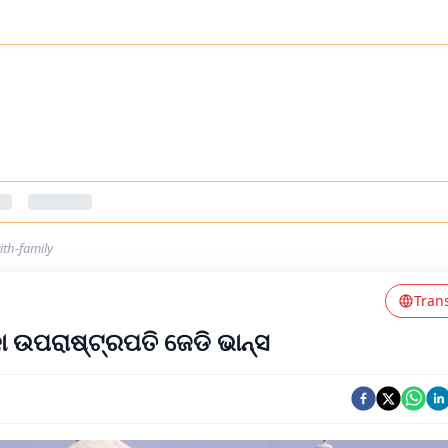
ith-family
Tran
 ଉପରାଷ୍ଟ୍ରପତି ଜେଡି ଭାନ୍ସ