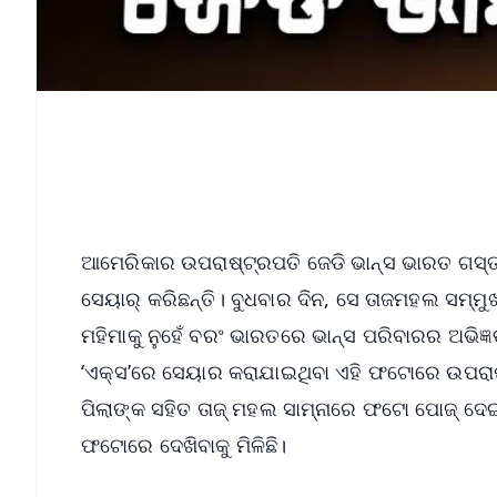
ଆମେରିକାର ଉପରାଷ୍ଟ୍ରପତି ଜେଡି ଭାନ୍ସ ଭାରତ ଗସ୍
ସେୟାର୍‌ କରିଛନ୍ତି। ବୁଧବାର ଦିନ, ସେ ତାଜମହଲ ସମ୍
ମହିମାକୁ ନୁହେଁ ବରଂ ଭାରତରେ ଭାନ୍ସ ପରିବାରର ଅଭିଜ୍
‘ଏକ୍ସ’ରେ ସେୟାର କରାଯାଇଥିବା ଏହି ଫଟୋରେ ଉପରାଷ୍ଟ
ପିଲାଙ୍କ ସହିତ ତାଜ୍‌ ମହଲ ସାମ୍ନାରେ ଫଟୋ ପୋଜ୍ ଦେଇଥି
ଫଟୋରେ ଦେଖିବାକୁ ମିଳିଛି।