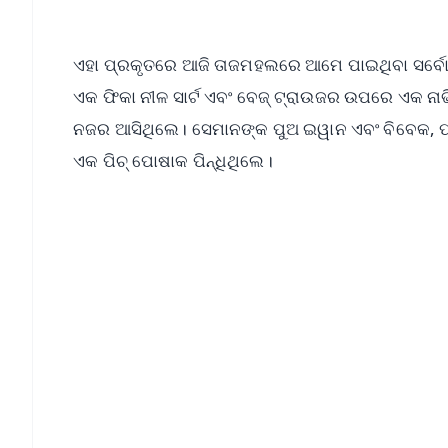
ଏହା ପ୍ରକୃତରେ ଆଜି ତାଜମହଲରେ ଆମେ ପାଇଥିବା ସର୍ବୋତ୍
ଏକ ଫିକା ନୀଳ ସାର୍ଟ ଏବଂ ବେଜ୍ ଟ୍ରାଉଜର ଉପରେ ଏକ ନାଭି
ନଜର ଆସିଥିଲେ। ସେମାନଙ୍କ ପୁଅ ଇୱାନ ଏବଂ ବିବେକ, ପ୍ରି
ଏକ ପିଚ୍‌ ପୋଷାକ ପିନ୍ଧିଥିଲେ।
📱 Get Argus News App
📰 60 Word News
🎬 Argus Podcast
🔔 Free Notification Alerts
Download Free:
Android - Scan QR
i