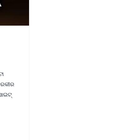
ୋ
ମାରକୀର
ାଇଟ୍‌