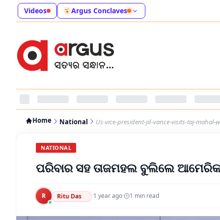
Videos
Argus Conclaves
Home
National
Us-vice-president-jd-vance-visits-taj-mahal-w
NATIONAL
ପରିବାର ସହ ତାଜମହଲ ବୁଲିଲେ ଆମେରିକା
R
·
1 year ago
·
1
min read
Ritu Das