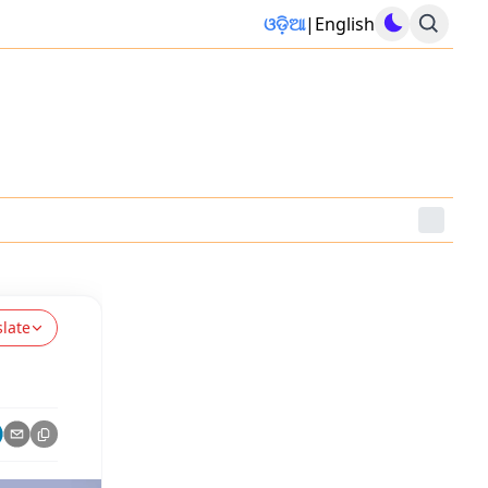
ଓଡ଼ିଆ
|
English
slate