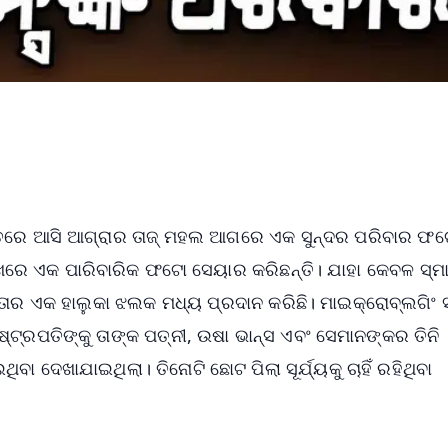
ତରେ ଆସି ଆଗ୍ରାର ତାଜ୍‌ ମହଲ ଆଗରେ ଏକ ସୁନ୍ଦର ପରିବାର ଫଟ
ମୁଖରେ ଏକ ପାରିବାରିକ ଫଟୋ ସେୟାର କରିଛନ୍ତି। ଯାହା କେବଳ ସ୍
ଞତାର ଏକ ହାଲୁକା ଝଲକ ମଧ୍ୟ ପ୍ରଦାନ କରିଛି। ମାଇକ୍ରୋବ୍ଲଗିଂ ସ
୍ରପତିଙ୍କୁ ତାଙ୍କ ପତ୍ନୀ, ଉଷା ଭାନ୍ସ ଏବଂ ସେମାନଙ୍କର ତିନି
ବା ଦେଖାଯାଇଥିଲା। ତିନୋଟି ଛୋଟ ପିଲା ସୂର୍ଯ୍ୟକୁ ଚାହିଁ ରହିଥିବା