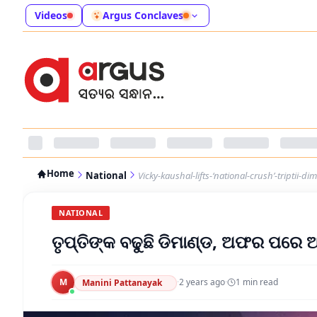
Videos
Argus Conclaves
Home
National
Vicky-kaushal-lifts-‘national-crush’-triptii-di
NATIONAL
ତୃପ୍ତିଙ୍କ ବଢୁଛି ଡିମାଣ୍ଡ, ଅଫର ପର
M
·
2 years ago
·
1
min read
Manini Pattanayak