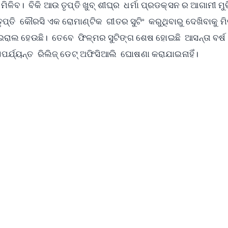
ିଳିବ। ବିକି ଆଉ ତୃପ୍ତି ଖୁବ୍‌ ଶୀଘ୍ର ଧର୍ମା ପ୍ରଡକ୍ସନ ର ଆଗାମୀ ମୁ
ତି କୌରସି ଏକ ରୋମାଣ୍ଟିକ ଗୀତର ସୁଟିଂ କରୁଥିବାରୁ ଦେଖିବାକୁ ମିଳ
ରାଲ ହେଉଛି। ତେବେ ଫିଳ୍ମର ସୁଟିଙ୍ଗ ଶେଷ ହୋଇଛି ଆସନ୍ତା ବର୍ଷ
ର୍ଯ୍ୟନ୍ତ ରିଲିଜ୍‌ ଡେଟ୍‌ ଅଫିସିଆଲି ଘୋଷଣା କରାଯାଇନାହିଁ।