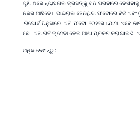
ପୁଣି ଥରେ ନ୍ୟାସନାଲ କ୍ରସଙ୍କୁ ବଡ ପରଦାରେ ଦେଖିବାକୁ ମ
ନଜର ଆସିବେ। ଭାଇରାଲ ହେଉଥିବା ଫଟୋରେ ବିକି ଏବଂ ତୃପ୍
ରିପୋର୍ଟ ଅନୁସାରେ ଏହି ଫଟୋ ୨୦୨୨ର। ଯାହା ଏବେ ଭାଇ
ରେ ଏହା ରିଲିଜ୍‌ ହେବା ନେଇ ଆଶା ପ୍ରକଟ କରାଯାଇଛି। ଏପ
ଅଧିକ ଦେଖନ୍ତୁ :