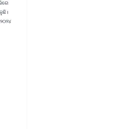
ଭିରେ
ୁଛି।
 ୨୦୨୪