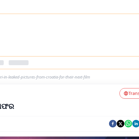
mri-in-leaked-pictures-from-croatia-for-their-next-film
Tran
େ ଅଫର