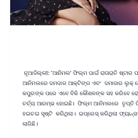
ନୂଆଦିଲ୍ଲୀ: ‘ଆନିମଲ’ ଫିଲ୍ମ ପାଇଁ ରାତାରାତି ଷ୍ଟାର 
ଆନିମଲରେ ଦମଦାର ଆକ୍ଟିଙ୍ଗ ଏବଂ ଦମାଦାର ଲୁକ୍‌ ନେଇ 
କପୁରଙ୍କ ପରେ ଏବେ ବିକି କୌଶଳଙ୍କ ସହ କରିବେ ରୋମ
ଚର୍ଚ୍ଚା ଆରମ୍ଭ ହୋଇଛି। ଫିଲ୍ମ ଆନିମଲରେ ତୃପ୍ତି ଡିମ
ହଇଚଇ ସୃଷ୍ଟି କରିଥିଲା। ଇପ୍ରେସ୍‌ କରିଥିଲା ଫ୍ୟାନ୍
ଲାଗିଛି।