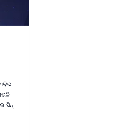
ରଣବିର
ଏଭଳି
ର ସିନ୍
େ