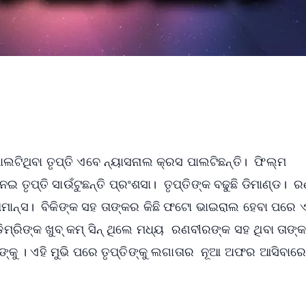
ପାଲଟିଥିବା ତୃପ୍ତି ଏବେ ନ୍ୟାସନାଲ କ୍ରସ ପାଲଟିଛନ୍ତି। ଫିଲ୍ମ
ତୃପ୍ତି ସାଉଁଟୁଛନ୍ତି ପ୍ରଂଶସା। ତୃପ୍ତିଙ୍କ ବଢୁଛି ଡିମାଣ୍ଡ। 
ାନ୍ସ। ବିକିଙ୍କ ସହ ତାଙ୍କର କିଛି ଫଟୋ ଭାଇରାଲ ହେବା ପରେ 
୍ରିଙ୍କ ଖୁବ୍‌ କମ୍‌ ସିନ୍‌ ଥିଲେ ମଧ୍ୟ ରଣବୀରଙ୍କ ସହ ଥିବା ତାଙ୍କ
ସଙ୍କୁ । ଏହି ମୁଭି ପରେ ତୃପ୍ତିଙ୍କୁ ଲଗାତାର ନୂଆ ଅଫର ଆସିବାର