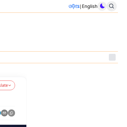
ଓଡ଼ିଆ
|
English
slate