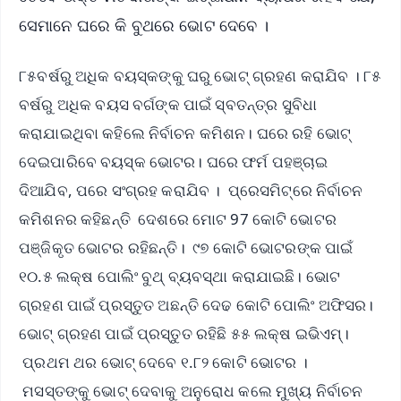
ସେମାନେ ଘରେ କି ବୁଥରେ ଭୋଟ ଦେବେ ।
୮୫ବର୍ଷରୁ ଅଧିକ ବୟସ୍କଙ୍କୁ ଘରୁ ଭୋଟ୍ ଗ୍ରହଣ କରାଯିବ । ୮୫
ବର୍ଷରୁ ଅଧିକ ବୟସ ବର୍ଗଙ୍କ ପାଇଁ ସ୍ବତନ୍ତ୍ର ସୁବିଧା
କରାଯାଇଥିବା କହିଲେ ନିର୍ବାଚନ କମିଶନ। ଘରେ ରହି ଭୋଟ୍
ଦେଇପାରିବେ ବୟସ୍କ ଭୋଟର। ଘରେ ଫର୍ମ ପହଞ୍ଚାଇ
ଦିଆଯିବ, ପରେ ସଂଗ୍ରହ କରାଯିବ । ପ୍ରେସମିଟ୍‌ରେ ନିର୍ବାଚନ
କମିଶନର କହିଛନ୍ତି ଦେଶରେ ମୋଟ 97 କୋଟି ଭୋଟର
ପଞ୍ଜିକୃତ ଭୋଟର ରହିଛନ୍ତି। ୯୭ କୋଟି ଭୋଟରଙ୍କ ପାଇଁ
୧୦.୫ ଲକ୍ଷ ପୋଲିଂ ବୁଥ୍‌ ବ୍ୟବସ୍ଥା କରାଯାଇଛି। ଭୋଟ
ଗ୍ରହଣ ପାଇଁ ପ୍ରସ୍ତୁତ ଅଛନ୍ତି ଦେଢ କୋଟି ପୋଲିଂ ଅଫିସର।
ଭୋଟ୍‌ ଗ୍ରହଣ ପାଇଁ ପ୍ରସ୍ତୁତ ରହିଛି ୫୫ ଲକ୍ଷ ଇଭିଏମ୍‌।
ପ୍ରଥମ ଥର ଭୋଟ୍‌ ଦେବେ ୧.୮୨ କୋଟି ଭୋଟର ।
ମସସ୍ତଙ୍କୁ ଭୋଟ୍‌ ଦେବାକୁ ଅନୁରୋଧ କଲେ ମୁଖ୍ୟ ନିର୍ବାଚନ