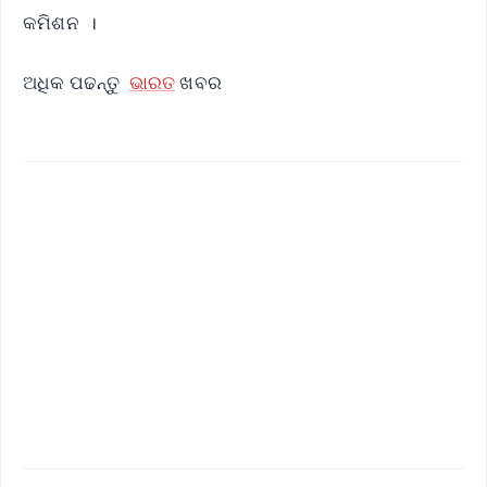
କମିଶନ ।
ଅଧିକ ପଢନ୍ତୁ
ଭାରତ
ଖବର