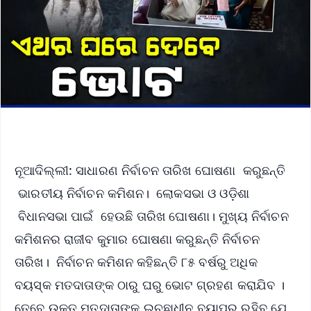
ନୂଆଦିଲ୍ଲୀ: ସାଧାରଣ ନିର୍ବାଚନ ତାରିଖ ଘୋଷଣା କରୁଛନ୍ତି
ଭାରତୀୟ ନିର୍ବାଚନ କମିଶନ। ଲୋକସଭା ଓ ଓଡ଼ିଶା
ବିଧାନସଭା ପାଇଁ ହେଉଛି ତାରିଖ ଘୋଷଣା। ମୁଖ୍ୟ ନିର୍ବାଚନ
କମିଶନର ରାଜୀବ କୁମାର ଘୋଷଣା କରୁଛନ୍ତି ନିର୍ବାଚନ
ତାରିଖ। ନିର୍ବାଚନ କମିଶନ କହିଛନ୍ତି ୮୫ ବର୍ଷରୁ ଅଧିକ
ବୟସ୍କ ମତଦାତାଙ୍କ ଠାରୁ ଘରୁ ଭୋଟ ଗ୍ରହଣ କରାଯିବ ।
ତେବେ ଉକ୍ତ ମତଦାତାଙ୍କ ଇଚ୍ଛାଧୀନ ବ୍ୟାପର ରହିବ ଯେ,