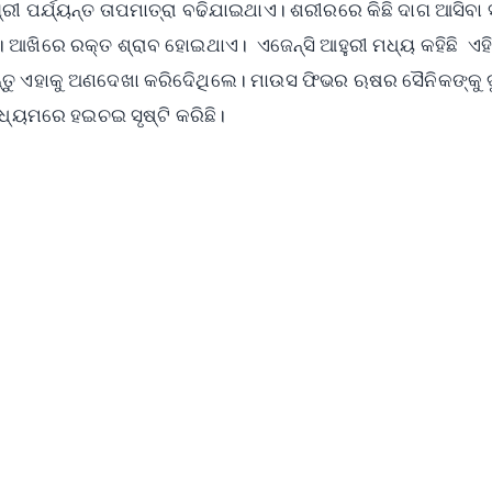
ରୀ ପର୍ଯ୍ୟନ୍ତ ତାପମାତ୍ରା ବଢିଯାଇଥାଏ। ଶରୀରରେ କିଛି ଦାଗ ଆସିବା
 ଆଖିରେ ରକ୍ତ ଶ୍ରାବ ହୋଇଥାଏ। ଏଜେନ୍ସି ଆହୁରୀ ମଧ୍ୟ କହିଛି ଏହ
ତୁ ଏହାକୁ ଅଣଦେଖା କରିଦେିଥିଲେ। ମାଉସ ଫିଭର ଋଷର ସୈନିକଙ୍କୁ ଦୁ
ାଧ୍ୟମରେ ହଇଚଇ ସୃଷ୍ଟି କରିଛି।