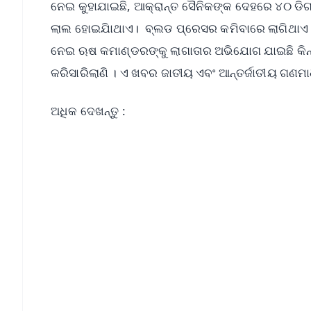
ନେଇ କୁହାଯାଇଛି, ଆକ୍ରାନ୍ତ ସୈନିକଙ୍କ ଦେହରେ ୪୦ ଡିଗ୍
ଲାଲ ହୋଇଯାିଥାଏ। ବ୍ଲଡ ପ୍ରେସର କମିବାରେ ଲାଗିଥାଏ।
ନେଇ ଋଷ କମାଣ୍ଡରଙ୍କୁ ଲାଗାତାର ଅଭିଯୋଗ ଯାଇଛି କିନ୍
କରିସାରିଲାଣି । ଏ ଖବର ଜାତୀୟ ଏବଂ ଆନ୍ତର୍ଜାତୀୟ ଗଣମ
ଅଧିକ ଦେଖନ୍ତୁ :