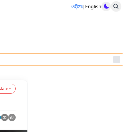
ଓଡ଼ିଆ
|
English
slate