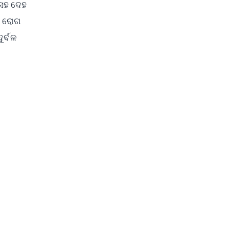
 ସହ ଦେହ
ି ରୋଗ
ର୍ବଳ