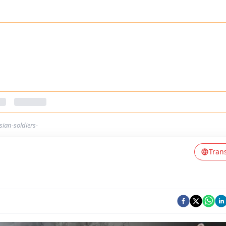
ian-soldiers-
Tran