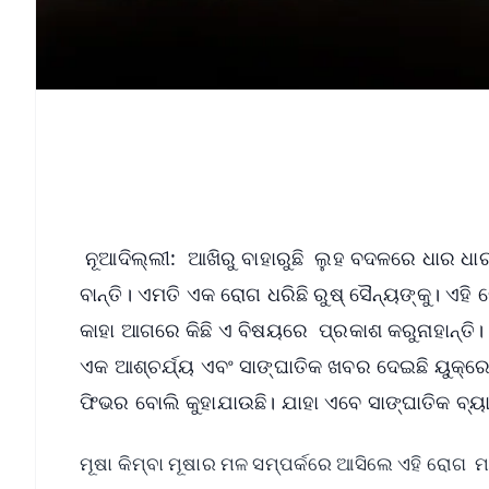
ନୂଆଦିଲ୍ଲୀ: ଆଖିରୁ ବାହାରୁଛି ଲୁହ ବଦଳରେ ଧାର ଧାର
ବାନ୍ତି। ଏମତି ଏକ ରୋଗ ଧରିଛି ରୁଷ୍‌ ସୈନ୍ୟଙ୍କୁ। ଏହ
କାହା ଆଗରେ କିଛି ଏ ବିଷୟରେ ପ୍ରକାଶ କରୁନାହାନ୍ତି
ଏକ ଆଶ୍ଚର୍ଯ୍ୟ ଏବଂ ସାଙ୍ଘାତିକ ଖବର ଦେଇଛି ୟୁକ୍ରେ
ଫିଭର ବୋଲି କୁହାଯାଉଛି। ଯାହା ଏବେ ସାଙ୍ଘାତିକ ବ୍ୟା
ମୂଷା କିମ୍ବା ମୂଷାର ମଳ ସମ୍ପର୍କରେ ଆସିଲେ ଏହି ରୋଗ ମ