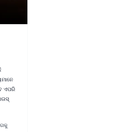
ି
୍ୟମାନେ
େ ଏପରି
ଉସ୍‌
ୋଗକୁ