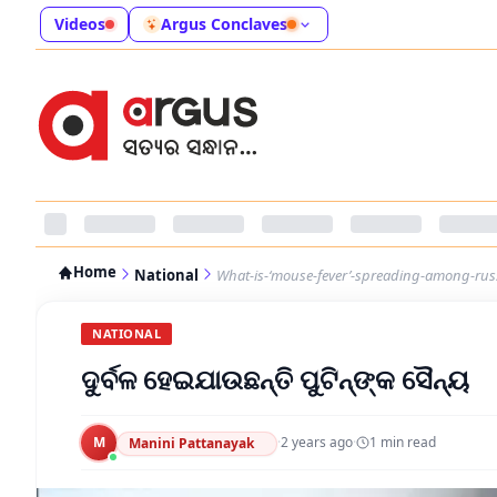
Videos
Argus Conclaves
Home
National
What-is-‘mouse-fever’-spreading-among-russ
NATIONAL
ଦୁର୍ବଳ ହେଇଯାଉଛନ୍ତି ପୁଟିନ୍‌ଙ୍କ ସୈନ୍ୟ
M
·
2 years ago
·
1
min read
Manini Pattanayak