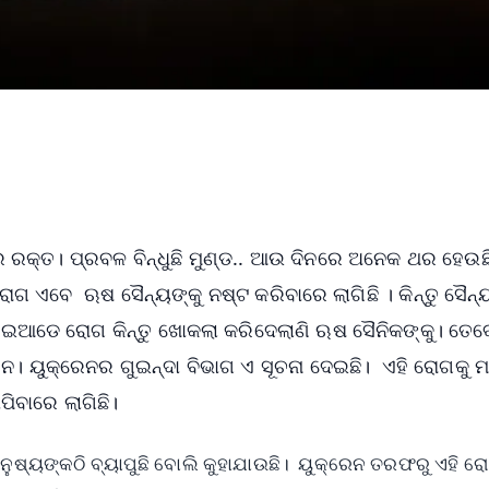
 ରକ୍ତ। ପ୍ରବଳ ବିନ୍ଧୁଛି ମୁଣ୍ଡ.. ଆଉ ଦିନରେ ଅନେକ ଥର ହେଉଛ
ି ରୋଗ ଏବେ ଋଷ ସୈନ୍ୟଙ୍କୁ ନଷ୍ଟ କରିବାରେ ଲାଗିଛି । କିନ୍ତୁ ସୈନ
। ଇଆଡେ ରୋଗ କିନ୍ତୁ ଖୋକଲା କରିଦେଲାଣି ଋଷ ସୈନିକଙ୍କୁ। ତେବ
ନ। ୟୁକ୍ରେନର ଗୁଇନ୍ଦା ବିଭାଗ ଏ ସୂଚନା ଦେଇଛି। ଏହି ରୋଗକୁ ମା
ପିବାରେ ଲାଗିଛି।
ନୁଷ୍ୟଙ୍କଠି ବ୍ୟାପୁଛି ବୋଲି କୁହାଯାଉଛି। ୟୁକ୍ରେନ ତରଫରୁ ଏହି ର