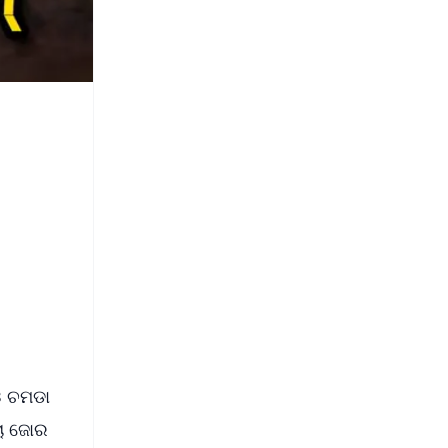
ଓ ଚମଡା
ଚା ଜୋର