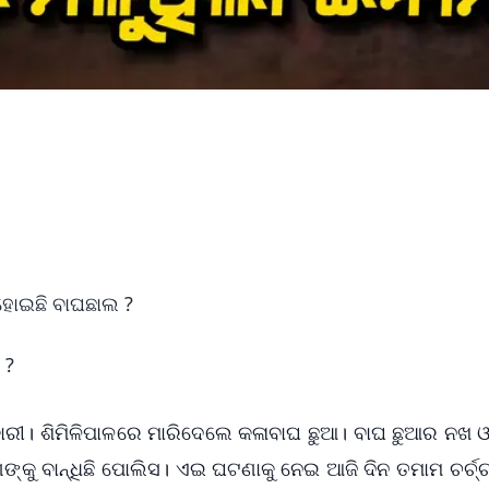
ହୋଇଛି ବାଘଛାଲ ?
 ?
ଶିକାରୀ। ଶିମିଳିପାଳରେ ମାରିଦେଲେ କଳାବାଘ ଛୁଆ। ବାଘ ଛୁଆର ନଖ 
ୁ ବାନ୍ଧିଛି ପୋଲିସ। ଏଇ ଘଟଣାକୁ ନେଇ ଆଜି ଦିନ ତମାମ ଚର୍ଚ୍