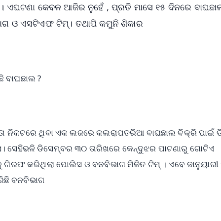
 । ଏଘଟଣା କେବଳ ଆଜିର ନୁହେଁ , ପ୍ରତି ମାସେ ୧୫ ଦିନରେ ବାଘଛା
ାଗ ଓ ଏସଟିଏଫ ଟିମ୍। ତଥାପି କମୁନି ଶିକାର
ି ବାଘଛାଲ ?
ା ନିକଟରେ ଥିବା ଏକ ଲଜରେ କଲରାପତରିଆ ବାଘଛାଲ ବିକ୍ରି ପାଇଁ ଡ
ିସ। ସେହିଭଳି ଡିସେମ୍ବର ୩୦ ତାରିଖରେ କେନ୍ଦୁଝର ପାଟଣାରୁ ଗୋଟିଏ
ିରଫ କରିଥିଲା ପୋଲିସ ଓ ବନବିଭାଗ ମିଳିତ ଟିମ୍ । ଏବେ ଜାନୁୟାରୀ
ିଛି ବନବିଭାଗ