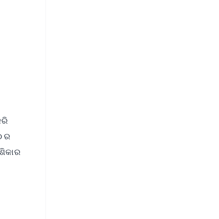
ରି
୦ ର
 ଶିକାର