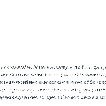
50K+ Download
OS - Scan QR
ମସ୍ ଏଡଓ୍ବାର୍ଡ କର୍ବେଟ। ସେ ଜଣେ ପ୍ରଖ୍ୟାତ ବାଘ ଶିକାରୀ ଥିବାରୁ
ରାପତରିଆ ଓ ମହାବଳ ବାଘ ଶିକାର କରିଥିଲେ। ବ୍ରିଟିଶ୍‌ ସରକାର ତାଙ୍
ଥିଲେ। ସେ ୧୯୩୦ ମସିହାରେ ପାଓ୍ବଲଗଡର ରାଜା ଭାବରେ ପରିଚିତ ବେଙ
 ୧୦ ଫୁଟ ସାତ ଇଞ୍ଚ , ଲମ୍ବ ୩ ମିଟର ୨୩ ସେମି ରୁ ଅଧିକ ଥିଲା। ଜିମ
 ଉଲ୍ଲେଖ କରିଥିଲେ। ପରେ ସେ ଏଥିରେ ମର୍ମାହତ ହୋଇ ଶିକାର ଛାଡି ଫ