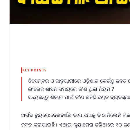
KEY POINTS
ଡିସେମ୍ବର ଓ ଜାନୁୟାରୀରେ ଓଡ଼ିଶାର କେଉଁଠୁ ଜବତ 
ଇଂରେଜ ଶାସନ ସମୟରେ କ'ଣ ଥିଲା ନିୟମ ?
ବନ୍ୟଜନ୍ତୁ ଶିକାର ପାଇଁ କ'ଣ ରହିଛି ଦଣ୍ଡ ବ୍ୟବସ୍ଥା
ଅର୍ଗସ ବ୍ୟୁରୋ:ଦେଢବର୍ଷର ବାଘ ଛଆକୁ ବି ଛାଡିଲେନି 
ଜବତ କରାଯାଇଛି। ଏଆଇ କ୍ୟାମେରା ଜରିଆରେ ୧୦ ଜଣଙ୍କ