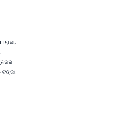
। ରାଜା,
ା
ସ୍ତକର
 ଟଙ୍କା
FREE
⭐