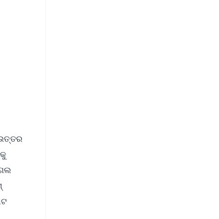
s
 ଉତ୍ତର
କୁ
୍ଗଲ
୍
ୋଟ