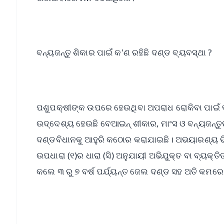
ବନ୍ୟଜନ୍ତୁ ଶିକାର ପାଇଁ କ'ଣ ରହିଛି ଦଣ୍ଡ ବ୍ୟବସ୍ଥା ?
ପଶୁପକ୍ଷୀଙ୍କ ଉପରେ ହେଉଥିବା ଅପରାଧ ରୋକିବା ପାଇଁ ୧
ଉଦ୍ଦେଶ୍ୟ ହେଉଛି ବେଆଇନ୍ ଶୀକାର, ମାଂସ ଓ ବନ୍ୟଜନ୍
ଦଣ୍ଡବିଧାନକୁ ଆହୁରି କଠୋର କରାଯାଇଛି। ଅଭୟାରଣ୍ୟ ଭି
ଉପଧାରା (୧)ର ଧାରା (ସି) ଅନୁଯାୟୀ ଅଭିଯୁକ୍ତ ବା ବ୍ୟକ୍
କଲେ ୩ ରୁ ୭ ବର୍ଷ ପର୍ଯ୍ୟନ୍ତ ଜେଲ ଦଣ୍ଡ ସହ ଅତି କମର