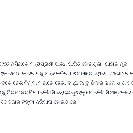
୯୭୨ ମସିହାରେ ବନ୍ୟପ୍ରାଣୀ ଆଇନ୍ ପାରିତ ହୋଇଥିଲା। ଯାହାର ମୂଳ
ତୁଙ୍କ ଚମଡା କାରବାରକୁ ବନ୍ଦ କରିବା। ୨୦୦୩ରେ ଏଥିରେ ସଂଶୋଧନ କ
ତରେ ହେଉ କିମ୍ବା ବାହାରେ ହେଉ, ବନ୍ୟ ଜନ୍ତୁ ଶିକାର କଲେ ଧାରା ୫
ତିଙ୍କୁ ଗିରଫ କରାଯିବ। କୌଣସି ବନ୍ୟଜନ୍ତୁଙ୍କୁ ଯେ କୌଣସି ଅଞ୍ଚଳରେ
େ ୧୦ ହଜାର ଟଙ୍କା ଜରିମାନା ହୋଇପାରେ।