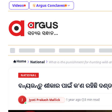
Videos
Argus Conclaves
Home
National
What-is-the-punishment-for-hunting-wild-a
NATIONAL
ବନ୍ୟଜନ୍ତୁ ଶୀକାର ପାଇଁ କ'ଣ ରହିଛି ଦଣ୍ଡ
J
·
1 year ago
·
3
min read
Jyoti Prakash Mallick