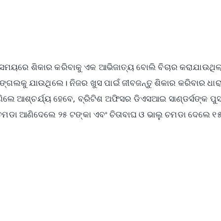
ସମୟରେ ଶିକାର କରିବାକୁ ଏକ ଆଭିଜାତ୍ୟ ବୋଲି ବିଚାର କରାଯାଉଥିଲା
୍ଗଲକୁ ଯାଉଥିଲେ। ନିଜର ଖୁସ ପାଇଁ ଜୀବଜନ୍ତୁ ଶିକାର କରିବାର ଧାର
 ଆଶ୍ଚର୍ଯ୍ୟ ହେବେ, ବ୍ରିଟିଶ ଅଫିସର ଡିଏସଆଇ ସାଣ୍ଡର୍ସଙ୍କ ପୁ
ମଡା ଆଣିଦେଲେ ୨୫ ଟଙ୍କା ଏବଂ ଚିତାବାଘ ଓ ଭାଲୁ ଚମଡା ଦେଲେ ୧୫
✨
📺 Live TV and Breaking News
⭐
⭐
⭐
⭐
4.8 Rating