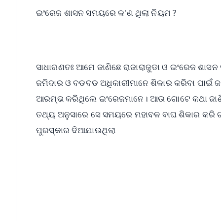
ଇଂରେଜ ଶାସନ ସମୟରେ କ'ଣ ଥିଲା ନିୟମ ?
ସାଧାରଣତଃ ଆମେ ଜାଣିଛେ ରାଜାରାଜୁଡା ଓ ଇଂରେଜ ଶାସନ 
ଜମିଦାର ଓ ବଡବଡ ଅଧିକାରୀମାନେ ଶିକାର କରିବା ପାଇଁ ଜଙ
ଆରମ୍ଭ କରିଥିଲେ ଇଂରେଜମାନେ। ଆଉ ଗୋଟେ କଥା ଜାଣିଲେ
ତଥ୍ୟ ଅନୁସାରେ ସେ ସମୟରେ ମହାବଳ ବାଘ ଶିକାର କରି ଚ
ପୁରସ୍କାର ଦିଆଯାଉଥିଲା
📱 Get Argus News App
📰 60 Word News
🎬 Argus Podcast
🔔 Free Notification Alerts