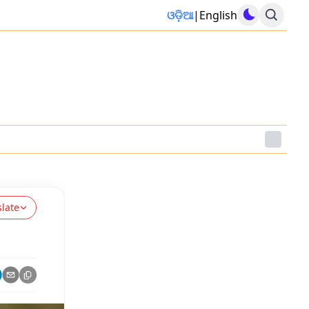
ଓଡ଼ିଆ
|
English
slate