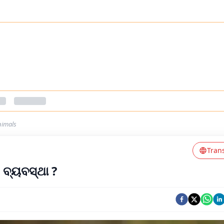
nimals
Tran
 ବ୍ୟବସ୍ଥା ?