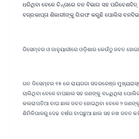
ଧରିଥିବା ବେଳେ ଚିନ୍ତାରେ ବନ ବିଭାଗ ସହ ପରିବେଶବିତ୍
ବଜ୍ରକାପ୍ତା ଶିକାରୀଙ୍କୁ ଗିରଫ କରୁଛି ପୋଲିସ ବନବିଭ
ଡିସେମ୍ବର ଓ ଜାନୁୟାରୀରେ ଓଡ଼ିଶାର କେଉଁଠୁ ଜବତ ହୋଇଛ
ଗତ ଡିସେମ୍ବର ୧୫ ରେ ରାୟଗଡା ସଦରରେଞ୍ଜ ମୁଖ୍ୟରାସ୍ତ
ଚାଲିଥିବା ବେଳେ ବାଘଛାଲ ସହ ଜଣଙ୍କୁ ବାନ୍ଧିଥିଲା ପୋଲ
କଲରାପତିଆ ବାଘ ଛାଲ ଜବତ ହୋଇଥିବା ବେଳେ ୨ ଜଣଙ୍କୁ ଗ
ଶିମିଳିପାଳରୁ ଦେଢ ବର୍ଷର ବାଘଛୁଆ ଛାଲ ସହ ନଖ ଜବତ କର