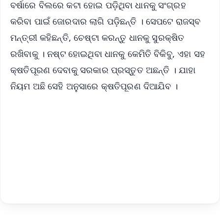
ବର୍ଷାରେ ବିଲରେ କଟା ହୋଇ ପଡ଼ିଥିବା ଧାନକୁ ସଂଗ୍ରହ
କରିବା ପାଇଁ ଜୋରଦାର ଲାଗି ପଡ଼ିଛନ୍ତି । ସେପଟେ ରାଜସ୍ବ
ମନ୍ତ୍ରୀ କହିଛନ୍ତି, ଚେଷ୍ଟା କରନ୍ତୁ ଧାନକୁ ସୁରକ୍ଷିତ
ରଖିବାକୁ । ନଷ୍ଟ ହୋଇଥିବା ଧାନକୁ କେମିତି ବିକିବୁ, ଏହା ସହ
କ୍ଷତିପୂରଣ ଦେବାକୁ ସରକାର ପ୍ରସ୍ତୁତ ଅଛନ୍ତି । ଯାହା
ନିୟମ ଅଛି ସେହି ଅନୁସାରେ କ୍ଷତିପୂରଣ ଦିଆଯିବ ।