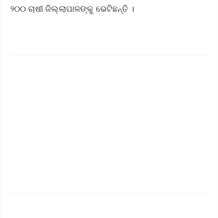
୨୦୦ ଚାଷୀ ଜିଲ୍ଲାପାଳଙ୍କୁ ଭେଟିଛନ୍ତି ।