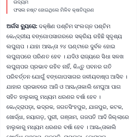
ଉଦ୍ୟମ
ଫସଲ ନଷ୍ଟ ହୋଇଥିଲେ ମିଳିବ କ୍ଷତିପୂରଣ
ଅର୍ଗସ ବ୍ୟୁରୋ:
ଦକ୍ଷିଣ ପଶ୍ଚିମ ସଂଲଗ୍ନ ପଶ୍ଚିମ
କେନ୍ଦ୍ରୀୟ ବଙ୍ଗୋପସାଗରରେ ସକ୍ରିୟ ରହିଛି ସୂଦୃଶ୍ୟ
ଲଘୁଚାପ । ଯାହା ଆସନ୍ତା ୨୪ ଘଣ୍ଟାରେ ଦୁର୍ବଳ ହୋଇ
ଲଘୁଚାପରେ ପରିଣତ ହେବ । ଯଦିଓ ରାଜ୍ୟରେ ସିଧା ସଳଖ
ଲଘୁଚାପର ପ୍ରଭାବ ରହିବ ନାହିଁ, କିନ୍ତୁ ପବନର ଗତି
ପରିବର୍ତ୍ତନ ଯୋଗୁଁ ବଙ୍ଗୋପସାଗର ଜଳୀୟବାଷ୍ପ ଆସିବ ।
ଯାହାର ପ୍ରଭାବରେ ଆଜି ଓ ଆସନ୍ତାକାଲି ମେଘୁଆ ପାଗ
ସହିତ ହାଲୁକାରୁ ମଧ୍ୟମ ଧରଣର ବର୍ଷା ହେବ ।
କେନ୍ଦ୍ରାପଡ଼ା, ଭଦ୍ରକ, ଜଗତସିଂହପୁର, ଯାଜପୁର, କଟକ,
ଖୋର୍ଦ୍ଧା, ନୟାଗଡ଼, ପୁରୀ, ଗଞ୍ଜାମ, ଗଜପତି ଆଦି ଜିଲ୍ଲାରେ
ହାଲୁକାରୁ ମଧ୍ୟମ ଧରଣର ବର୍ଷା ହେବ । ଆସନ୍ତାକାଲି
ଖୋର୍ଦ୍ଧା,ଗଞ୍ଜାମ, ଗଜପତି, ରାୟଗଡ଼ା, କୋରାପୁଟ,