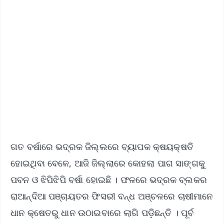
✨
📱 Get Argus News App
📰 60 Word News
🎬 Argus Podcast
📺 Live TV and Breaking News
🔔 Free Notification Alerts
Download Free:
Android - Scan QR
iOS - Scan QR
ଗତ ବର୍ଷାରେ ଭଦ୍ରକ ଜିଲ୍ଲରେ ବ୍ୟାପକ କ୍ଷୟକ୍ଷତି
ହୋଇଥିବା ବେଳେ, ଆଜି ଜିଲ୍ଲାରେ କୋହଲା ପାଗ ସାଙ୍ଗକୁ
ପବନ ଓ ଝିପିଝିପି ବର୍ଷା ହୋଇଛି । ଫଳରେ ଭଦ୍ରକ ବ୍ଲକର
ରାଆନ୍ଦିଆ ପଞ୍ଚାୟତର ଫିସରୀ ବନ୍ଧ ଅଞ୍ଚଳରେ ଚାଷୀମାନେ
ଧାନ କ୍ଷେତରୁ ଧାନ ଉଠାଇବାରେ ଲାଗି ପଡ଼ିଛନ୍ତି । ପୂର୍ବ