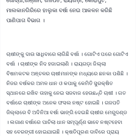
ମାଲକାନଗିରିରେ ହାଲୁକା ବର୍ଷା ନେଇ ଆକଳନ କରିଛି
ପାଣିପାଗ ବିଭାଗ ।
ଚାଷୀଙ୍କୁ ଦାଉ ସାଧିବାରେ ଲାଗିଛି ବର୍ଷା । ଗୋଟିଏ ପରେ ଗୋଟିଏ
ବର୍ଷା । ଚାଷୀଙ୍କ ନିଦ ହଜାଇଲାଣି । ରାୟଗଡ଼ା ଜିଲ୍ଲା
ବିଷମକଟକ ଅଞ୍ଚଳର ଚାଷୀମାନଙ୍କ ମଧ୍ୟରେ ଛନକା ପଶିଛି ।
ନିଜର ବର୍ଷକର ଅମଳ ଧାନ ଓ କପାକୁ କେମିତି ସୁରକ୍ଷିତ
ସ୍ଥାନରେ ରଖିବ ତାହାକୁ ନେଇ ସଜବାଜ ହେଉଛନ୍ତି ଚାଷୀ । ଗତ
ବର୍ଷାରେ ଚାଷୀଙ୍କ ଅନେକ ଫସଲ ନଷ୍ଟ ହୋଇଛି । ଗଜପତି
ଜିଲ୍ଲାରେ ବି ଅଦିନିଆ ବର୍ଷା ଭାଙ୍ଗି ଦେଇଛି ଚାଷୀର ମେରୁଦଣ୍ଡ
। ଲଗାଣ ବର୍ଷାରେ ପାଚିଲା ଧାନ ସମ୍ପୂର୍ଣ୍ଣ ଭାବେ ନଷ୍ଟହେବା
ସହ ବେରଙ୍ଗୀ ହୋଇଯାଇଛି । କ୍ଷତିପୂରଣ ଦାବିରେ ପ୍ରାୟ