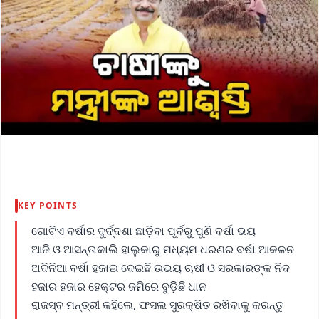
KEY POINTS
ଗୋଟିଏ ବର୍ଷାର ଦୁର୍ଦ୍ଦଶା ଛାଡ଼ିବା ପୂର୍ବରୁ ପୁଣି ବର୍ଷା ଭୟ
ଆଜି ଓ ଆସନ୍ତାକାଲି ହାଲୁକାରୁ ମଧ୍ୟମ ଧରଣର ବର୍ଷା ଆକଳନ
ଅଦିନିଆ ବର୍ଷା ହଜାଇ ଦେଇଛି ଉଭୟ ଚାଷୀ ଓ ସରକାରଙ୍କ ନିଦ
ହଜାର ହଜାର ହେକ୍ଟର ଜମିରେ ବୁଡ଼ିଛି ଧାନ
ରାଜସ୍ବ ମନ୍ତ୍ରୀ କହିଲେ, ଫସଲ ସୁରକ୍ଷିତ ରଖିବାକୁ କରନ୍ତୁ