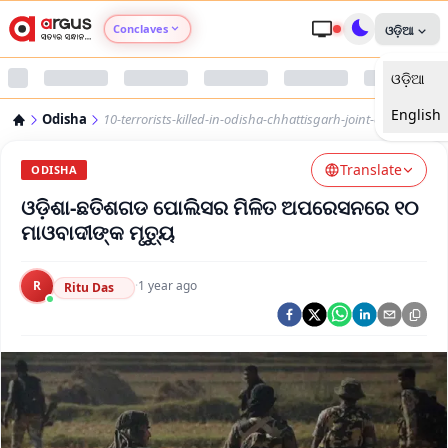
Conclaves
ଓଡ଼ିଆ
ଓଡ଼ିଆ
Argus Agri Vikas
English
Odisha
10-terrorists-killed-in-odisha-chhattisgarh-joint-operation
Argus Nari Shakti
Translate
ODISHA
Argus Education Next
ଓଡ଼ିଶା-ଛତିଶଗଡ ପୋଲିସର ମିଳିତ ଅପରେସନରେ ୧୦
ମାଓବାଦୀଙ୍କ ମୃତ୍ୟୁ
Argus Health Connect
R
·
1 year ago
Ritu Das
Argus Swaad Odisha
Argus Chalo Dekhein Apna Desh