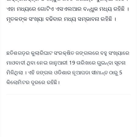
ଏହା ମଧ୍ୟରେ ଗୋଟିଏ ଏସଏଲଆର ବନ୍ଧୁକ ମଧ୍ୟ ରହିଛି ।
ମୃତକଙ୍କ ସଂଖ୍ୟା ବଢିବାର ମଧ୍ୟ ସମ୍ଭାବନା ରହିଛି ।
ଛତିଶଗଡ଼ର କୁଲାରିଘାଟ ସଂରକ୍ଷିତ ଜଙ୍ଗଲରେ ବହୁ ସଂଖ୍ୟାରେ
ମାଓବାଦୀ ଥିବା ନେଇ ଜାନୁଆରୀ 19 ତାରିଖରେ ଗୁଇନ୍ଦା ସୂଚନା
ମିଳିଥିଲା । ଏହି ଜଙ୍ଗଲ ଓଡିଶାର ନୂଆପଡା ସୀମାନ୍ତ ଠାରୁ 5
କିଲୋମିଟର ଦୂରରେ ରହିଛି।