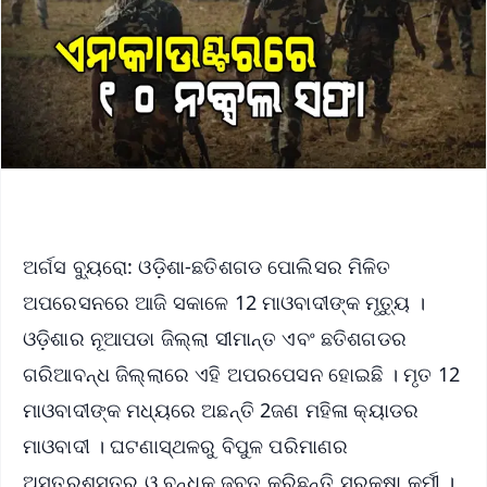
ଅର୍ଗସ ବ୍ୟୁରୋ: ଓଡ଼ିଶା-ଛତିଶଗଡ ପୋଲିସର ମିଳିତ
ଅପରେସନରେ ଆଜି ସକାଳେ 12 ମାଓବାଦୀଙ୍କ ମୃତ୍ୟୁ ।
ଓଡ଼ିଶାର ନୂଆପଡା ଜିଲ୍ଲା ସୀମାନ୍ତ ଏବଂ ଛତିଶଗଡର
ଗରିଆବନ୍ଧ ଜିଲ୍ଲାରେ ଏହି ଅପରପେସନ ହୋଇଛି । ମୃତ 12
ମାଓବାଦୀଙ୍କ ମଧ୍ୟରେ ଅଛନ୍ତି 2ଜଣ ମହିଳା କ୍ୟାଡର
ମାଓବାଦୀ । ଘଟଣାସ୍ଥଳରୁ ବିପୁଳ ପରିମାଣର
ଅସ୍ତ୍ରଶସ୍ତ୍ର ଓ ବନ୍ଧୁକ ଜବତ କରିଛନ୍ତି ସୁରକ୍ଷା କର୍ମୀ ।