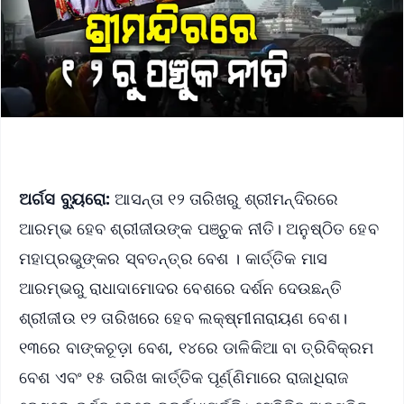
ଅର୍ଗସ ବ୍ୟୁରୋ:
ଆସନ୍ତା ୧୨ ତାରିଖରୁ ଶ୍ରୀମନ୍ଦିରରେ
ଆରମ୍ଭ ହେବ ଶ୍ରୀଜୀଉଙ୍କ ପଞ୍ଚୁକ ନୀତି। ଅନୁଷ୍ଠିତ ହେବ
ମହାପ୍ରଭୁଙ୍କର ସ୍ବତନ୍ତ୍ର ବେଶ । କାର୍ତ୍ତିକ ମାସ
ଆରମ୍ଭରୁ ରାଧାଦାମୋଦର ବେଶରେ ଦର୍ଶନ ଦେଉଛନ୍ତି
ଶ୍ରୀଜୀଉ ୧୨ ତାରିଖରେ ହେବ ଲକ୍ଷ୍ମୀନାରାୟଣ ବେଶ।
୧୩ରେ ବାଙ୍କଚୂଡ଼ା ବେଶ, ୧୪ରେ ଡାଳିକିଆ ବା ତ୍ରିବିକ୍ରମ
ବେଶ ଏବଂ ୧୫ ତାରିଖ କାର୍ତ୍ତିକ ପୂର୍ଣ୍ଣିମାରେ ରାଜାଧିରାଜ