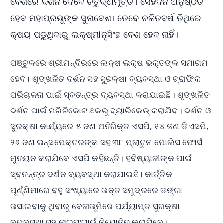
ବେଶରେ ଦର୍ଶନ ଦେବେ ଚତୁର୍ଦ୍ଧାମୂର୍ତ୍ତି। ସେହିଦିନ ଅନୁଷ୍ଠିତ
ହେବ ମହାପ୍ରଭୁଙ୍କ ସୁନାବେଶ। ତେବେ ଚଳିତବର୍ଷ ତିଥିରେ
କ୍ଷୟ ପଡୁଥିବାରୁ ଲକ୍ଷ୍ମୀନୃସିଂହ ବେଶ ହେବ ନାହିଁ।
ପଞ୍ଚୁକରେ ଶ୍ରୀମନ୍ଦିରରେ ଲକ୍ଷ ଲକ୍ଷ ଭକ୍ତଙ୍କ ସମାଗମ
ହେବ। ଶୃଙ୍ଖଳିତ ଦର୍ଶନ ସହ ସୁରକ୍ଷା ବ୍ୟବସ୍ଥା ଓ ଟ୍ରାଫିକ
ପରିଚାଳନା ପାଇଁ ସ୍ବତନ୍ତ୍ର ବ୍ୟବସ୍ଥା କରାଯାଇଛି। ଶୃଙ୍ଖଳିତ
ଦର୍ଶନ ପାଇଁ ମରିଚିକୋଟ ଛକରୁ ବ୍ୟାରିକେଡ୍ କରାଯିବ। ଦର୍ଶନ ଓ
ସୁରକ୍ଷା କାର୍ଯ୍ୟରେ ୫ ଜଣ ଅତିରିକ୍ତ ଏସପି, ୧୪ ଜଣ ଡିଏସପି,
୨୬ ଜଣ ଇନ୍ସପେକ୍ଟରଙ୍କ ସହ ୩୮ ପ୍ଲାଟୁନ ପୋଲିସ ଫୋର୍ସ
ମୁତୟନ କରାଯିବେ ଏସପି କହିଛନ୍ତି। ହବିଷ୍ୟାଳୀଙ୍କ ପାଇଁ
ସ୍ବତନ୍ତ୍ର ଦର୍ଶନ ବ୍ୟବସ୍ଥା କରାଯାଇଛି। କାର୍ତ୍ତିକ
ପୂର୍ଣ୍ଣିମାରେ ବହୁ ସଂଖ୍ୟାରେ ଭକ୍ତ ସମୁଦ୍ରରେ ଡଙ୍ଗା
ଭସାଇବାକୁ ଥିବାରୁ ବେଳାଭୂମିରେ ପର୍ଯ୍ୟାପ୍ତ ସୁରକ୍ଷା
ବ୍ୟବସ୍ଥା ସହ ଲାଇଫଗାର୍ଡ ନିୟୋଜିତ କରାଯିବେ।