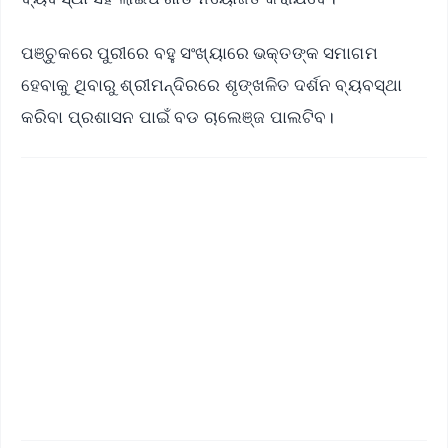
ପଞ୍ଚୁକରେ ପୁରୀରେ ବହୁ ସଂଖ୍ୟାରେ ଭକ୍ତଙ୍କ ସମାଗମ
ହେବାକୁ ଥିବାରୁ ଶ୍ରୀମନ୍ଦିରରେ ଶୃଙ୍ଖଳିତ ଦର୍ଶନ ବ୍ୟବସ୍ଥା
କରିବା ପ୍ରଶାସନ ପାଇଁ ବଡ ଚାଲେଞ୍ଜ ପାଲଟିବ।