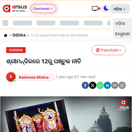
Conclaves
ଓଡ଼ିଆ
ଓଡ଼ିଆ
Argus Agri Vikas
English
Odisha
12-to-panchuka-nitti-in-the-temple
Argus Nari Shakti
Translate
ODISHA
Argus Education Next
ଶ୍ରୀମନ୍ଦିରରେ 12ରୁ ପଞ୍ଚୁକ ନୀତି
Argus Health Connect
R
·
1 year ago
·
1
min read
Rashmita Mishra
Argus Swaad Odisha
Argus Chalo Dekhein Apna Desh