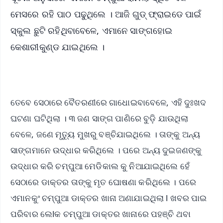
ମେସରେ ରହି ପାଠ ପଢୁଥିଲେ । ଆଜି ଗୁଡ୍ ଫ୍ରାଇଡେ ପାଇଁ
ସ୍କୁଲ ଛୁଟି ରହିଥିବାବେଳେ, ଏମାନେ ସାଙ୍ଗହୋଇ
କେଶାରୀକୁଣ୍ଡ ଯାଇଥିଲେ ।
ତେବେ ସେଠାରେ ବୈତରଣୀରେ ଗାଧୋଇବାବେଳେ, ଏହି ଦୁଃଖଦ
ଘଟଣା ଘଟିଥିଲା । ୩ ଜଣ ସାଙ୍ଗ ପାଣିରେ ବୁଡ଼ି ଯାଉଥିଲା
ବେଳେ, ଜଣେ ମୃତ୍ୟୁ ମୁଖରୁ ବଞ୍ଚିଯାଇଥିଲେ । ତାଙ୍କୁ ଅନ୍ୟ
ସାଙ୍ଗମାନେ ଉଦ୍ଧାର କରିଥିଲେ । ପରେ ଅନ୍ୟ ଦୁଇଜଣଙ୍କୁ
ଉଦ୍ଧାର କରି ଚମ୍ପୁଆ ମେଡିକାଲ କୁ ନିଆଯାଇଥିଲେ ହେଁ
ସେଠାରେ ଡାକ୍ତର ତାଙ୍କୁ ମୃତ ଘୋଷଣା କରିଥିଲେ । ପରେ
ଏମାନକୁଂ ଚମ୍ପୁଆ ଡାକ୍ତର ଖାନା ଅଣାଯାଇଥିଲା l ଖବର ପାଇ
ପରିବାର ଲେlକ ଚମ୍ପୁଆ ଡାକ୍ତର ଖାନାରେ ପହଞ୍ଚି ଥବା