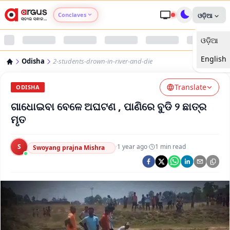
Conclaves
ଓଡ଼ିଆ
ଓଡ଼ିଆ
Argus Agri Vikas
English
Odisha
2-students-drown-in-river-and-die
Argus Nari Shakti
Translate
ODISHA
Argus Education Next
ଗାଧୋଇବା ବେଳେ ଅଘଟଣ , ପାଣିରେ ବୁଡି ୨ ଛାତ୍ର
ମୃତ
Argus Health Connect
S
·
1 year ago
·
1
min read
Swoyang prajna Mishra
Argus Swaad Odisha
Argus Chalo Dekhein Apna Desh