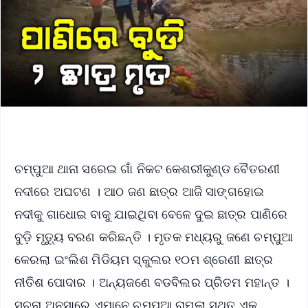
ଚମ୍ପୁଆ ଥାନା ସରେଇ ଗାଁ ନିକଟ କେଶରୀକୁଣ୍ଡ ବୈତରଣୀ
ନଦୀରେ ଅଘଟଣ । ଆଠ ଜଣ ଛାତ୍ର ଆଜି ସାଙ୍ଗହୋଇ
ନଦୀକୁ ଗାଧୋଇ ବାକୁ ଯାଇଥିବା ବେଳେ ଦୁଇ ଛାତ୍ର ପାଣିରେ
ବୁଡ଼ି ମୃତ୍ୟୁ ବରଣ କରିଛନ୍ତି । ମୃତକ ମଧ୍ୟରୁ ଜଣେ ଚମ୍ପୁଆ
କେରଲା ଇଂଲିଶ ମିଡିୟମ ସ୍କୁଲର ୧୦ମ ଶ୍ରେଣୀ ଛାତ୍ର
ନୀତିଶ ପୋଦାର । ଅନ୍ୟଜଣେ ବଡବିଲର ପ୍ରିତମ ମହାନ୍ତ ।
ସୂଚନା ଅନୁସାରେ ଏମାନେ ଚମ୍ପୁଆ ରାମଲା ସ୍ଥିତ ଏକ