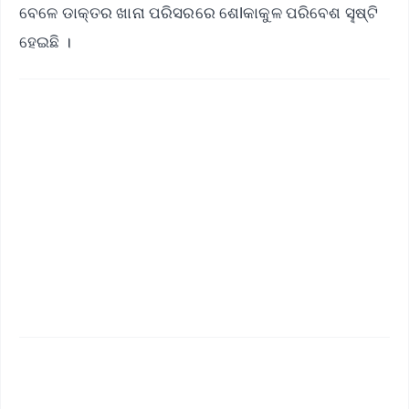
ବେଳେ ଡାକ୍ତର ଖାନା ପରିସରରେ ଶେlକାକୁଳ ପରିବେଶ ସୣଷ୍ଟି
ହେଇଛି ।
✨