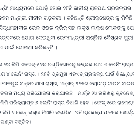
ନ୍ସିଂ ମାଧ୍ୟମରେ ଯୋଡ଼ି ହୋଇ ୨୮ଟି ଜାତୀୟ ରାଜପଥ ପ୍ରକଳ୍ପର
ହନ ମନ୍ତ୍ରୀ ନୀତୀନ ଗଡ଼କରୀ । କହିଛନ୍ତି ଶ୍ରୀକ୍ଷେତ୍ର କୁ ମିଳିଛି
ା ସିଦ୍ଧମହାବୀର ରେଳ ଓଭର ବ୍ରିଜ୍ ସହ ଲକ୍ଷ ଲକ୍ଷ ଲୋକଙ୍କୁ ଯୋଡ
ି। ଉତ୍ସବରେ ଯୋଗ ଦେଇଥିବା ରେଳମନ୍ତ୍ରୀ ଅଶ୍ବିନୀ ବୈଷ୍ଣବ ପୁରୀ
 ପାଇଁ ଘୋଷଣା କରିଛନ୍ତି ।
ର ୭୪ କିମି ଏନଏଚ୍-୧୬ର ଚଣ୍ଡିଖୋଲରୁ ଭଦ୍ରକ ଯାଏ ୬ ଲେନିଂ ରାସ୍ତା
୪ ଲେନିଂ ରାସ୍ତା । ୨୬ଟି ପ୍ରମୁଖ ଏନଏଚ୍ ପ୍ରକଳ୍ପ ପାଇଁ ଶିଳାନ୍ୟା
ଗୋପାଳପୁର ବନ୍ଦର ଯାଏ ରାସ୍ତା, ଏନ୍‌ଏଚ୍-୫୭ରେ ନୟାଗଡ଼ ଟାଉନ ବାଇପ
ଡରର ମଧ୍ୟ ପରିଯୋଜନା କରାଯାଇଛି । ମାର୍ଚ୍ଚ ୨୪ ତାରିଖରୁ ଭୁବନେ
ି ପରିବ୍ୟାପ୍ତ ୬ ଲେନିଂ ରାସ୍ତା ତିଆରି ହେବ । ଫେଜ୍ ୧ରେ ରାମେଶ୍
କିମି ୬ ଲେନ୍ ରାସ୍ତା ତିଆରି କରାଯିବ। ଏହି ପ୍ରକଳ୍ପ ଫଳରେ ଖୋର୍ଦ୍ଧ
ଘଣ୍ଟା ବଞ୍ଚିବ।