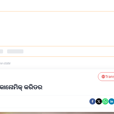
he-state
Tran
କୋନୋମିକ୍ କରିଡର