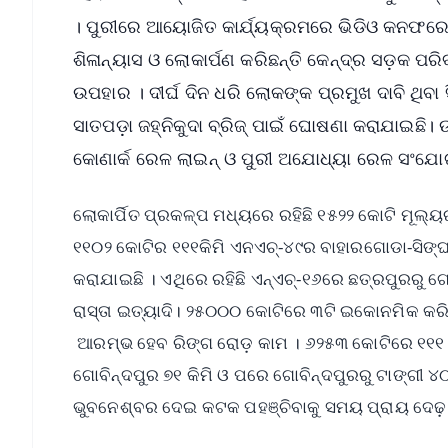
। ପୁରୀରେ ଆୟୋଜିତ କାର୍ଯ୍ୟକ୍ରମରେ ଭିଡିଓ କନଫରେ
ଶିଳାନ୍ୟାସ ଓ ଲୋକାର୍ପଣ କରିଛନ୍ତି କେନ୍ଦ୍ର ସଡ଼କ ପରିବ
ଉପହାର । ଦୀର୍ଘ ଦିନ ଧରି ଲୋକଙ୍କ ପ୍ରମୁଖ ଦାବି ଥିବ
ସାତପଡ଼ା ଜହ୍ନିକୁଦା ବ୍ରିଜ୍ ପାଇଁ ଘୋଷଣା କରାଯାଇଛ
କୋଣାର୍କ ରେଳ ଲାଇନ୍ ଓ ପୁରୀ ଅଯୋଧ୍ୟା ରେଳ ସଂଯୋଗ
ଲୋକାର୍ପିତ ପ୍ରକଳ୍ପ ମଧ୍ୟରେ ରହିଛି ୧୫୨୨ କୋଟି ମୂଲ୍ୟ
୧୧୦୨ କୋଟିର ୧୧୧କିମି ଏନଏଚ୍-୪୯ର ବାହାରଗୋଡା-ସିଙ୍ଘରା 
କରାଯାଇଛି । ଏଥିରେ ରହିଛି ଏନ୍‌ଏଚ୍-୧୬ରେ ଛତ୍ରପୁରରୁ 
ରାସ୍ତା ଇତ୍ୟାଦି। ୨୫୦୦୦ କୋଟିରେ ୩ଟି ଇକୋନମିକ କରି
ଆରମ୍ଭ ହେବ ରିଙ୍ଗ ରୋଡ଼ କାମ । ୬୨୫୩ କୋଟିରେ ୧୧୧ କିମ
ଗୋବିନ୍ଦପୁର ୭୧ କିମି ଓ ପରେ ଗୋବିନ୍ଦପୁରରୁ ଟାଙ୍ଗୀ ୪୦ 
ଭୁବନେଶ୍ବର ଦେଇ କଟକ ପହଞ୍ଚିବାକୁ ସମୟ ପ୍ରାୟ ଦେଢ଼ 