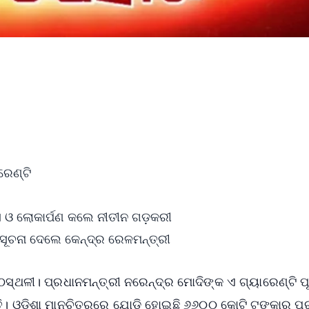
ରେଣ୍ଟି
ସ ଓ ଲୋକାର୍ପଣ କଲେ ନୀତୀନ ଗଡ଼କରୀ
ସୂଚନା ଦେଲେ କେନ୍ଦ୍ର ରେଳମନ୍ତ୍ରୀ
ଣ୍ଠସ୍ଥଳୀ। ପ୍ରଧାନମନ୍ତ୍ରୀ ନରେନ୍ଦ୍ର ମୋଦିଙ୍କ ଏ ଗ୍ୟାରେଣ୍ଟି 
। ଓଡ଼ିଶା ମାନଚିତ୍ରରେ ଯୋଡ଼ି ହୋଇଛି ୬୬୦୦ କୋଟି ଟଙ୍କାର ପ