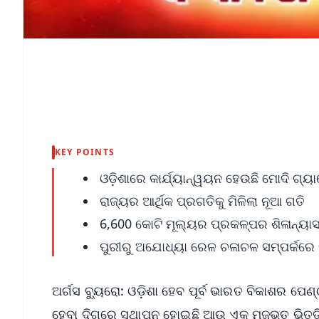
KEY POINTS
ଓଡ଼ିଶାରେ କାର୍ଯ୍ୟାନ୍ୱୟନ ହେଉଛି ମୋଦି ଗ୍ୟା
ରାଜ୍ୟର ଆର୍ଥିକ ପ୍ରଗତିକୁ ମିଳିଲା ନୂଆ ଗତି
6,600 କୋଟି ମୂଲ୍ୟର ପ୍ରକଳ୍ପର ଶିଳାନ୍ୟା
ପୁରୀରୁ ଅଯୋଧ୍ୟା ରେଳ ଚଳାଚଳ ସମ୍ପର୍କରେ 
ଅର୍ଗସ ବ୍ୟୁରୋ: ଓଡ଼ିଶା ହେବ ପୂର୍ବ ଭାରତ ବିକାଶର ପେ
ହେବା ଦିଗରେ ସ୍ଥାପନ ହୋଇଛି ଆଉ ଏକ ମଜଭୁତ ଭିତ୍ତି