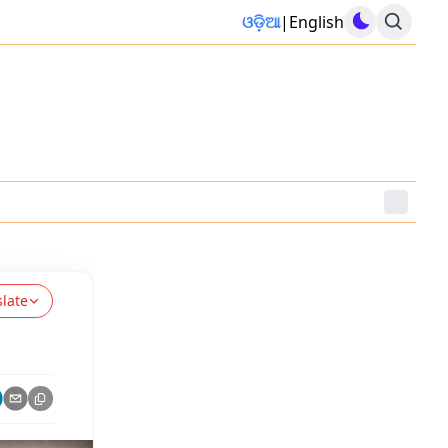
ଓଡ଼ିଆ
|
English
slate