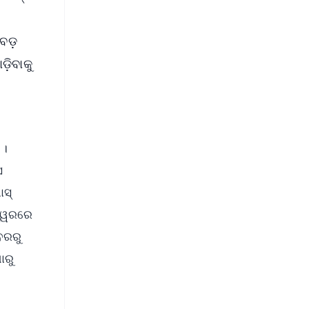
 ବଡ଼
଼ିବାକୁ
 ।
ସ
ାସ୍
ଶ୍ୱରରେ
ବରରୁ
ାରୁ