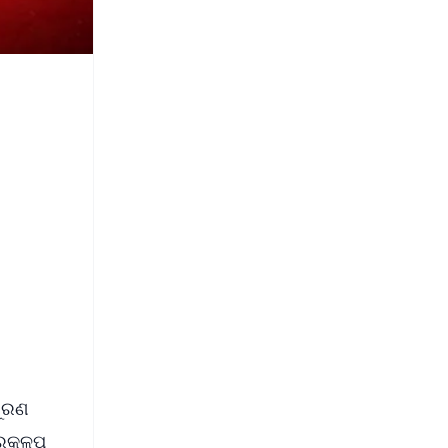
ପୂରଣ
୍ରକଳ୍ପ