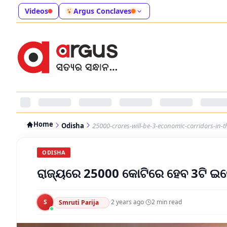
Videos
Argus Conclaves
Home
Odisha
25000-crores-will-be-3-economic-corridors-in-t
ODISHA
ରାଜ୍ୟରେ 25000 କୋଟିରେ ହେବ 3ଟି ଇ
S
·
2 years ago
·
2
min read
Smruti Parija