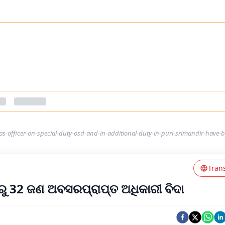
s-officer-on-special-duty-osd-and-in-additional-duty-in-puri-srimandir-have-b
Tran
ୁ 32 ଜଣ ଅବସରପ୍ରାପ୍ତ ଅଧିକାରୀ ବିଦା