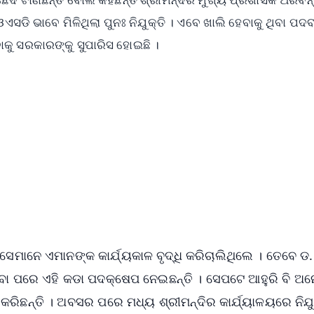
ି ଭାବେ ମିଳିଥିଲା ପୁନଃ ନିଯୁକ୍ତି । ଏବେ ଖାଲି ହେବାକୁ ଥିବା ପଦବ
ାକୁ ସରକାରଙ୍କୁ ସୁପାରିସ ହୋଇଛି ।
✨
📺 Live TV and Breaking News
⭐
⭐
⭐
⭐
4.8 Rating
50K+ Download
OS - Scan QR
 ସେମାନେ ଏମାନଙ୍କ କାର୍ଯ୍ୟକାଳ ବୃଦ୍ଧି କରିଚାଲିଥିଲେ । ତେବେ ଡ.
େବା ପରେ ଏହି କଡା ପଦକ୍ଷେପ ନେଇଛନ୍ତି । ସେପଟେ ଆହୁରି ବି ଅ
କରିଛନ୍ତି । ଅବସର ପରେ ମଧ୍ୟ ଶ୍ରୀମନ୍ଦିର କାର୍ଯ୍ୟାଳୟରେ ନିଯୁ