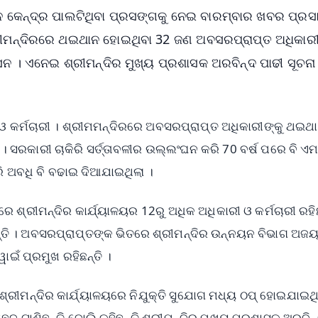
ଥାନ କେନ୍ଦ୍ର ପାଲଟିଥିବା ପ୍ରସଙ୍ଗକୁ ନେଇ ବାରମ୍ବାର ଖବର ପ୍ର
ରୀମନ୍ଦିରରେ ଥଇଥାନ ହୋଇଥିବା 32 ଜଣ ଅବସରପ୍ରାପ୍ତ ଅଧିକାର
ରଶାସନ । ଏନେଇ ଶ୍ରୀମନ୍ଦିର ମୁଖ୍ୟ ପ୍ରଶାସକ ଅରବିନ୍ଦ ପାଢୀ ସୂଚନା
ୀ ଓ କର୍ମଚାରୀ । ଶ୍ରୀମମନ୍ଦିରରେ ଅବସରପ୍ରାପ୍ତ ଅଧିକାରୀଙ୍କୁ ଥଇଥ
ରକାରୀ ଚାକିରି ସର୍ତ୍ତାବଳୀର ଉଲ୍ଲଂଘନ କରି 70 ବର୍ଷ ପରେ ବି ଏମ
ିରି ଅବଧି ବି ବଢାଇ ଦିଆଯାଇଥିଲା ।
 ଶ୍ରୀମନ୍ଦିର କାର୍ଯ୍ୟାଳୟର 12ରୁ ଅଧିକ ଅଧିକାରୀ ଓ କର୍ମଚାରୀ ରହିଛ
ଛନ୍ତି । ଅବସରପ୍ରାପ୍ତଙ୍କ ଭିତରେ ଶ୍ରୀମନ୍ଦିର ଉନ୍ନୟନ ବିଭାଗ ଅଜ
ୱାଇଁ ପ୍ରମୁଖ ରହିଛନ୍ତି ।
ଶ୍ରୀମନ୍ଦିର କାର୍ଯ୍ୟାଳୟରେ ନିଯୁକ୍ତି ସୁଯୋଗ ମଧ୍ୟ ଠପ୍‌ ହୋଇଯାଇଥି
ଛେଦ ଟାଣିଛନ୍ତି ବୋଲି କହିଛନ୍ତି ଶ୍ରୀମନ୍ଦିର ମୁଖ୍ୟ ପ୍ରଶାସକ ଅରବିନ