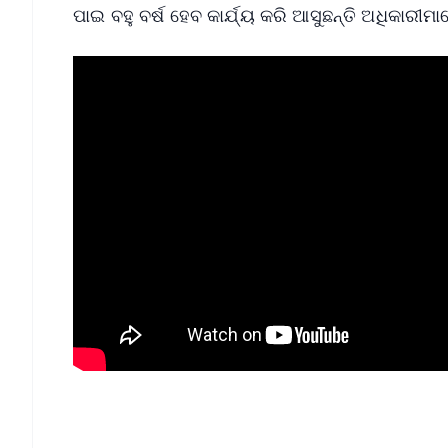
ପାଇ ବହୁ ବର୍ଷ ହେବ କାର୍ଯ୍ୟ କରି ଆସୁଛନ୍ତି ଅଧିକାରୀମ