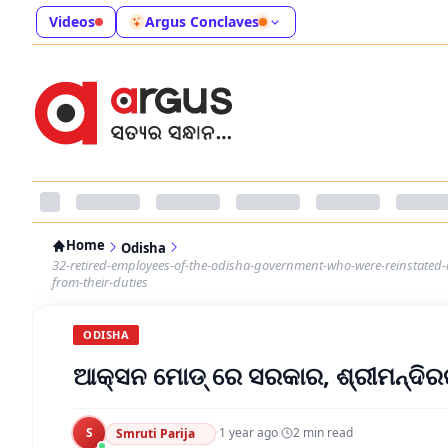
Videos
Argus Conclaves
Home
Odisha
32-retired-employees-of-the-odisha-government-who-were-reinstated-a
from-their-duties
ODISHA
ଆକ୍ସନ ମୋଡ୍ ରେ ସରକାର, ଶ୍ରୀମନ୍ଦିରର
S
·
1 year ago
·
2
min read
Smruti Parija