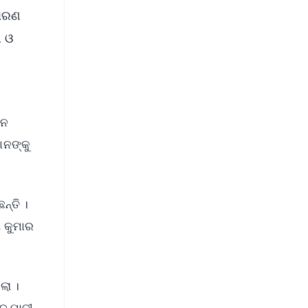
ସାରଣ
ୀ ଓ
ାନ
ାନଙ୍କୁ
ନ୍ତି ।
ୟ କୁମାର
ଲା ।
୍ଦ ପାଢୀ