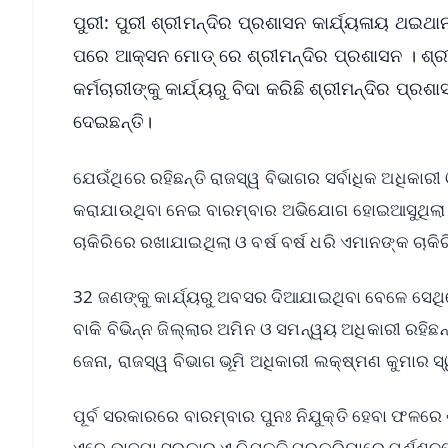
ପୁରୀ: ପୁରୀ ଶ୍ରୀମନ୍ଦିର ପ୍ରଶାସନ କାର୍ଯ୍ୟଳାୟ ଥଇ
ପରେ ଆକ୍ସନ ମୋଡ୍ ରେ ଶ୍ରୀମନ୍ଦିର ପ୍ରଶାସନ । ଶ୍
କର୍ମଚାରୀଙ୍କୁ କାର୍ଯ୍ୟରୁ ବିଦା କରିଛି ଶ୍ରୀମନ୍ଦିର ପ୍
ଦେଇଛନ୍ତି।
ଯେଉଁଥିରେ ରହିଛନ୍ତି ରାଜସ୍ୱ ବିଭାଗର ସର୍ବାଧିକ ଅଧିକାର
କରାଯାଉଥିବା ନେଇ ବାରମ୍ବାର ଅଭିଯୋଗ ହୋଇଆସୁଥିଲା । ସ
ଚାକିରିରେ ରଖାଯାଇଥିଲା ଓ ବର୍ଷ ବର୍ଷ ଧରି ଏମାନଙ୍କ ଚାକ
32 ଜଣଙ୍କୁ କାର୍ଯ୍ୟରୁ ଅବସର ଦିଆଯାଇଥିବା ବେଳେ ସେଥିରେ
ବାକି ବିଭିନ୍ନ ଜିଲ୍ଲାର ଅମିନ ଓ ସମନ୍ୱୟ ଅଧିକାରୀ ରହି
ଜେନା, ରାଜସ୍ୱ ବିଭାଗ ଭୂମି ଅଧିକାରୀ ଲକ୍ଷ୍ମଣ କୁମାର ସ୍
ପୂର୍ବ ସରକାରରେ ବାରମ୍ବାର ପୁନଃ ନିଯୁକ୍ତି ହେବା ଫଳରେ 
ଏବେ ଭାଜପା ସରକାର ଏ ନିଯୁକ୍ତି ପ୍ରକ୍ରିୟାରେ ପୂର୍ଣ୍ଣଚ୍