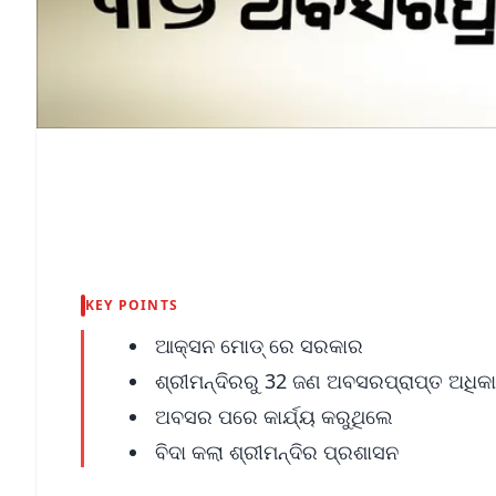
KEY POINTS
ଆକ୍ସନ ମୋଡ୍ ରେ ସରକାର
ଶ୍ରୀମନ୍ଦିରରୁ 32 ଜଣ ଅବସରପ୍ରାପ୍ତ ଅଧିକା
ଅବସର ପରେ କାର୍ଯ୍ୟ କରୁଥିଲେ
ବିଦା କଲା ଶ୍ରୀମନ୍ଦିର ପ୍ରଶାସନ