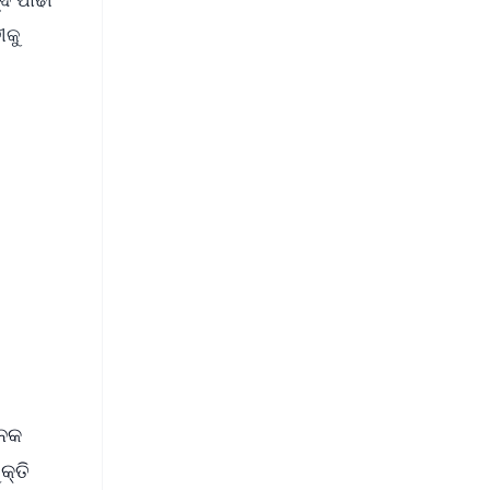
ୀକୁ
FREE
⭐
s
ନେକ
କ୍ତି