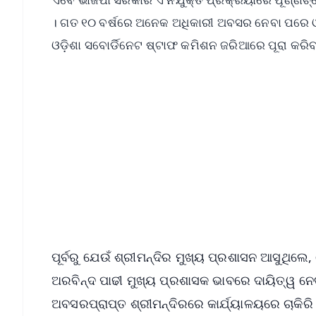
। ଗତ ୧୦ ବର୍ଷରେ ଅନେକ ଅଧିକାରୀ ଅବସର ନେବା ପରେ ଓଏସଡ
ଓଡ଼ିଶା ସବୋର୍ଡିନେଟ ଷ୍ଟାଫ କମିଶନ ଜରିଆରେ ପୂରା କରିବ
📱 Get Argus News App
📰 60 Word News
🎬 Argus Podcast
🔔 Free Notification Alerts
Download Free:
Android - Scan QR
i
ପୂର୍ବରୁ ଯେଉଁ ଶ୍ରୀମନ୍ଦିର ମୁଖ୍ୟ ପ୍ରଶାସନ ଆସୁଥିଲେ,
ଅରବିନ୍ଦ ପାଢୀ ମୁଖ୍ୟ ପ୍ରଶାସକ ଭାବରେ ଦାୟିତ୍ୱ ନ
ଅବସରପ୍ରାପ୍ତ ଶ୍ରୀମନ୍ଦିରରେ କାର୍ଯ୍ୟାଳୟରେ ଚାକିରି 