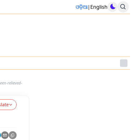
ଓଡ଼ିଆ
|
English
een-relieved-
slate