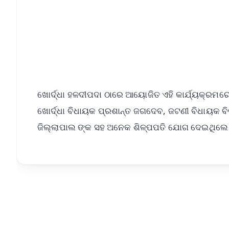
Download Free:
Android - Scan QR
i
ଖୋର୍ଦ୍ଧା ହଳଦୀପଦା ଠାରେ ଆୟୋଜିତ ଏହି କାର୍ଯ୍ୟକ୍ରମରେ 
ଖୋର୍ଦ୍ଧା ବିଧାୟକ ପ୍ରଶାନ୍ତ ଜଗଦେବ, ଜଟଣୀ ବିଧାୟକ ବିଭ
ଜିଲ୍ଲାପାଲ ଙ୍କ ସହ ଅନେକ ଶିଳ୍ପପତି ଯୋଗ ଦେଇଥିଲେ