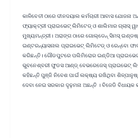
କାଳିବେତୀ ଠାରେ ଦୀନଦୟାଲ କର୍ମଚାରୀ ଆବାସ ଯୋଜନା ଅନ୍
ଫ୍ୟାକ୍ଟ୍ରୀ ପ୍ରାଇଭେଟ୍ ଲିମିଟେଡ୍ ଓ ଶାଲିମାର ଗ୍ଲାସ୍ ୱା
ମୁଖ୍ୟମନ୍ତ୍ରୀ। ଅରାଙ୍ଗ ଠାରେ ଗୋଲ୍ଡେନ୍ ସିମସ୍ ଇଣ୍ଡଷ୍ଟ
ଇଣ୍ଟରନ୍ୟାସନାଲ ପ୍ରାଇଭେଟ୍ ଲିମିଟେଡ୍ ଓ ରେନ୍‌ବୋ ଫାବାର
କରିଛନ୍ତି। ଗୌଡପୁଟରେ ପଲିମିରୋର ଇଣ୍ଡିଆ ପ୍ରାଇଭେଟ୍ ଲ
ଭୁବନେଶ୍ବରୀ ଫୁଡସ ଆଣ୍ଡ୍ ବେଭରେଜେସ୍ ପ୍ରାଇଭେଟ୍ ଲିମିଟ
କହିଛନ୍ତି ପୁଞ୍ଜି ନିବେଶ ପାଇଁ ଲକ୍ଷ୍ୟ ରଖିଥିବା ଶିଳ୍
ଦେବା ନେଇ ସରକାର ଦୃଢ଼ମନା ଅଛନ୍ତି । ବିଜେଡି ବିଧାୟକ କହ
📱 Get Argus News App
📰 60 Word News
🎬 Argus Podcast
🔔 Free Notification Alerts