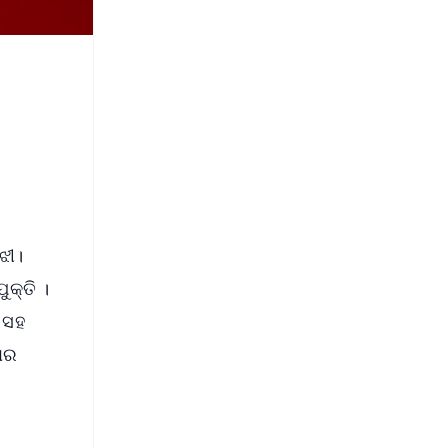
ଝୀ।
କ୍ତି ।
ା ସହ
ାର