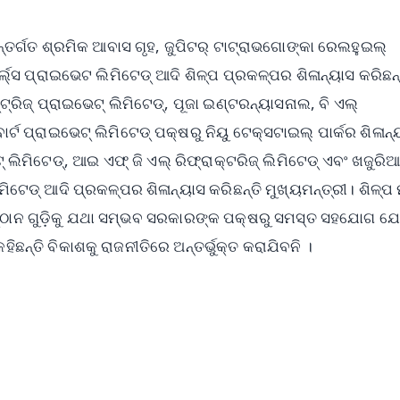
ତର୍ଗତ ଶ୍ରମିକ ଆବାସ ଗୃହ, ଜୁପିଟର୍ ଟାଟ୍ରାଭଗୋଙ୍କା ରେଲହୁଇଲ୍
ର୍ଲ୍ସ ପ୍ରାଇଭେଟ ଲିମିଟେଡ୍ ଆଦି ଶିଳ୍ପ ପ୍ରକଳ୍ପର ଶିଳାନ୍ୟାସ କରିଛନ୍
୍ରିଜ୍ ପ୍ରାଇଭେଟ୍ ଲିମିଟେଡ୍, ପୂଜା ଇଣ୍ଟରନ୍ୟାସନାଲ, ବି ଏଲ୍
୍ଟ ପ୍ରାଇଭେଟ୍ ଲିମିଟେଡ୍ ପକ୍ଷରୁ ନିୟୁ ଟେକ୍ସଟାଇଲ୍ ପାର୍କର ଶିଳାନ୍
ିମିଟେଡ୍, ଆଇ ଏଫ୍ ଜି ଏଲ୍ ରିଫ୍ରାକ୍ଟରିଜ୍ ଲିମିଟେଡ୍ ଏବଂ ଖଜୁରି
େଡ୍ ଆଦି ପ୍ରକଳ୍ପର ଶିଳାନ୍ୟାସ କରିଛନ୍ତି ମୁଖ୍ୟମନ୍ତ୍ରୀ। ଶିଳ୍ପ 
ପାନୁଷ୍ଠାନ ଗୁଡ଼ିକୁ ଯଥା ସମ୍ଭବ ସରକାରଙ୍କ ପକ୍ଷରୁ ସମସ୍ତ ସହଯୋଗ 
ିଛନ୍ତି ବିକାଶକୁ ରାଜନୀତିରେ ଅନ୍ତର୍ଭୁକ୍ତ କରାଯିବନି ।
✨
📺 Live TV and Breaking News
⭐
⭐
⭐
⭐
4.8 Rating