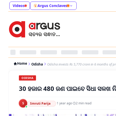
Videos
Argus Conclaves
Home
Odisha
Odisha invests Rs 5,770 crore in 6 months of p
ODISHA
30 ହଜାର 480 ଜଣ ପାଇବେ ସିଧା ସଳଖ ନିଯ
S
·
1 year ago
·
2
min read
Smruti Parija