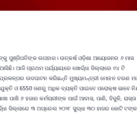
୍କୁ ପୁଞ୍ଜିପତିଙ୍କ ଉପହାର। ଉତ୍କର୍ଷ ଓଡ଼ିଶା ଆୟୋଜନର ୬ ମାସ
ସିଛି। ଆଜି ପ୍ରଥମ ପର୍ଯ୍ୟାୟରେ ଖୋର୍ଦ୍ଧା ଜିଲ୍ଲାରେ ୧୪ ଟି
 ପ୍ରକଳ୍ପର ଉଦଘାଟନ କରିଛନ୍ତି ମୁଖ୍ୟମନ୍ତ୍ରୀ ମୋହନ ଚରଣ ମା
ଯୁକ୍ତି ଓ 6550 ଜଣରୁ ଅଧିକ ବ୍ୟକ୍ତି ପାଇବେ ପରୋକ୍ଷ ଭାବେ ନିଯୁ
ାଖି ୬ ହଜାର କର୍ମଚାରୀଙ୍କ ପାଇଁ ଆବାସ, ପାଣି, ବିଜୁଳି, ରାସ୍ତ
୍ଦ୍ଧା ଜିଲ୍ଲାରେ ୩ ଅପ୍ରେଲ ୨୦୨୮ ସୁଦ୍ଧା ୩୦ ହାଜର କୋଟି ଟଙ୍କ