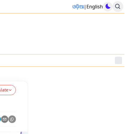
ଓଡ଼ିଆ
|
English
slate