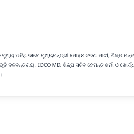
50K+ Download
OS - Scan QR
ମୁଖ୍ୟ ଅତିଥି ଭାବେ ମୁଖ୍ୟମନ୍ତ୍ରୀ ମୋହନ ଚରଣ ମାଝୀ, ଶିଳ୍ପ ମନ୍ତ୍
ୂତି ବଳବନ୍ତରାୟ , IDCO MD, ଶିଳ୍ପ ସଚିବ ହେମନ୍ତ ଶର୍ମା ଓ ଖୋର୍ଦ୍ଧ
।