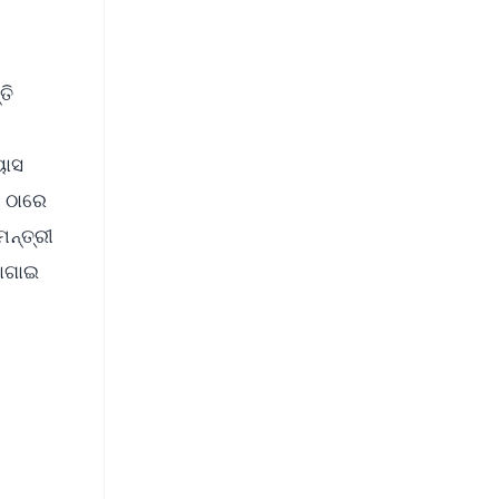
ତି
ୟାସ
ଆ ଠାରେ
ମନ୍ତ୍ରୀ
ଯୋଗାଇ
FREE
⭐