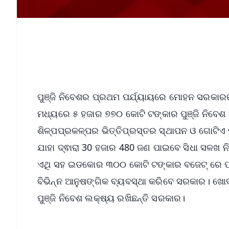
ପୁଞ୍ଜି ନିବେଶର ପ୍ରଥମ ପର୍ଯ୍ୟାୟରେ ମୋହନ ସରକାରଙ
ମଧ୍ୟରେ ୫ ହଜାର ୭୭୦ କୋଟି ଟଙ୍କାର ପୁଞ୍ଜି ନିବେଶ ଆ
ଶିଳ୍ପପ୍ରକଳ୍ପର ଭିତ୍ତିପ୍ରସ୍ତର ସ୍ଥାପନ ଓ ଗୋଟିଏ
ଯାହା ଦ୍ଵାରା 30 ହଜାର 480 ଜଣ ପାଇବେ ସିଧା ସଳଖ ନି
ଏଥି ସହ ଇଡକୋର ୩୦୦ କୋଟି ଟଙ୍କାର ବଜେଟ୍ ରେ ପାଖା ପ
ବିଭିନ୍ନ ଆନୁଷଙ୍ଗିକ ବ୍ୟବସ୍ଥା କରିବେ ସରକାର। ଖୋର
ପୁଞ୍ଜି ନିବେଶ ଲକ୍ଷ୍ୟ ରଖିଛନ୍ତି ସରକାର।