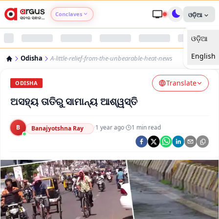
Conclaves
ଓଡ଼ିଆ
ଓଡ଼ିଆ
Argus Agri Vikas
English
Odisha
A-little-relief-from-the-unbearable-heat-news
Argus Nari Shakti
Translate
ODISHA
Argus Education Next
ଅସହ୍ୟ ତାତିରୁ ସାମାନ୍ୟ ଆଶ୍ୱସ୍ତି
Argus Health Connect
B
·
1 year ago
·
1
min read
Banajyotshna Ray
Argus Swaad Odisha
Argus Chalo Dekhein Apna Desh