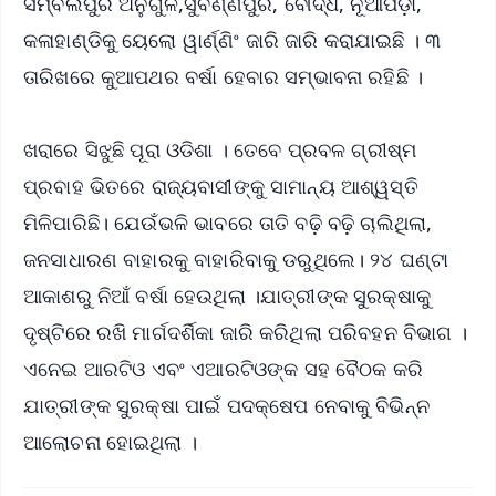
ସମ୍ବଲପୁର ଅନୁଗୁଳ,ସୁବର୍ଣ୍ଣପୁର, ବୌଦ୍ଧ, ନୂଆପଡ଼ା,
କଳାହାଣ୍ଡିକୁ ୟେଲୋ ୱାର୍ଣ୍ଣିଂ ଜାରି ଜାରି କରାଯାଇଛି । ୩
ତାରିଖରେ କୁଆପଥର ବର୍ଷା ହେବାର ସମ୍ଭାବନା ରହିଛି ।
ଖରାରେ ସିଝୁଛି ପୂରା ଓଡିଶା । ତେବେ ପ୍ରବଳ ଗ୍ରୀଷ୍ମ
ପ୍ରବାହ ଭିତରେ ରାଜ୍ୟବାସୀଙ୍କୁ ସାମାନ୍ୟ ଆଶ୍ୱସ୍ତି
ମିଳିପାରିଛି। ଯେଉଁଭଳି ଭାବରେ ତାତି ବଢ଼ି ବଢ଼ି ଚାଲିଥିଲା,
ଜନସାଧାରଣ ବାହାରକୁ ବାହାରିବାକୁ ଡରୁଥିଲେ। ୨୪ ଘଣ୍ଟା
ଆକାଶରୁ ନିଆଁ ବର୍ଷା ହେଉଥିଲା ।ଯାତ୍ରୀଙ୍କ ସୁରକ୍ଷାକୁ
ଦୃଷ୍ଟିରେ ରଖି ମାର୍ଗଦର୍ଶିକା ଜାରି କରିଥିଲା ପରିବହନ ବିଭାଗ ।
ଏନେଇ ଆରଟିଓ ଏବଂ ଏଆରଟିଓଙ୍କ ସହ ବୈଠକ କରି
ଯାତ୍ରୀଙ୍କ ସୁରକ୍ଷା ପାଇଁ ପଦକ୍ଷେପ ନେବାକୁ ବିଭିନ୍ନ
ଆଲୋଚନା ହୋଇଥିଲା ।