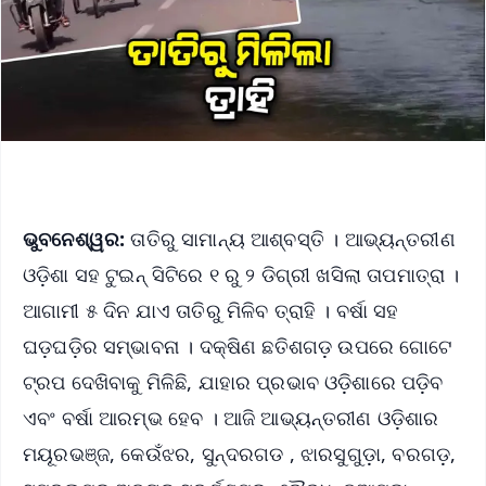
ଭୁବନେଶ୍ୱର:
ତାତିରୁ ସାମାନ୍ୟ ଆଶ୍ବସ୍ତି । ଆଭ୍ୟନ୍ତରୀଣ
ଓଡ଼ିଶା ସହ ଟୁଇନ୍ ସିଟିରେ ୧ ରୁ ୨ ଡିଗ୍ରୀ ଖସିଲା ତାପମାତ୍ରା ।
ଆଗାମୀ ୫ ଦିନ ଯାଏ ତାତିରୁ ମିଳିବ ତ୍ରାହି । ବର୍ଷା ସହ
ଘଡ଼ଘଡ଼ିର ସମ୍ଭାବନା । ଦକ୍ଷିଣ ଛତିଶଗଡ଼ ଉପରେ ଗୋଟେ
ଟ୍ରପ ଦେଖିବାକୁ ମିଳିଛି, ଯାହାର ପ୍ରଭାବ ଓଡ଼ିଶାରେ ପଡ଼ିବ
ଏବଂ ବର୍ଷା ଆରମ୍ଭ ହେବ । ଆଜି ଆଭ୍ୟନ୍ତରୀଣ ଓଡ଼ିଶାର
ମୟୂରଭଞ୍ଜ, କେଉଁଝର, ସୁନ୍ଦରଗଡ , ଝାରସୁଗୁଡ଼ା, ବରଗଡ଼,