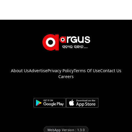
About Us
Advertise
Privacy Policy
Terms Of Use
Contact Us
Careers
WebApp Version : 1.3.0